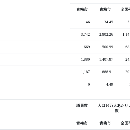
青梅市
青梅市
全国
46
34.45
5
3,742
2,802.26
1,14
669
500.99
68
1,880
1,407.87
24
1,187
888.91
20
6
4.49
職員数
人口10万人あたり
数
青梅市
青梅市
全国