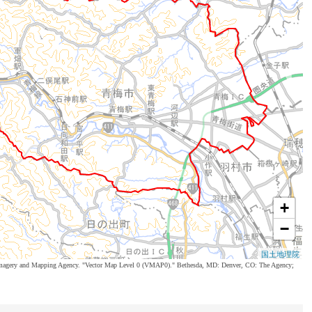
+
−
国土地理院
al Imagery and Mapping Agency. "Vector Map Level 0 (VMAP0)." Bethesda, MD: Denver, CO: The Agency;