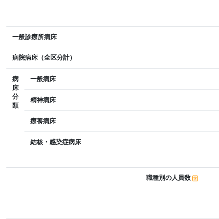
一般診療所病床
病院病床（全区分計）
病
一般病床
床
分
精神病床
類
療養病床
結核・感染症病床
職種別の人員数