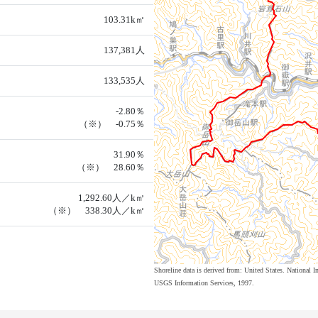
103.31k㎡
137,381人
133,535人
-2.80％
（※） -0.75％
31.90％
（※） 28.60％
1,292.60人／k㎡
（※） 338.30人／k㎡
Shoreline data is derived from: United States. Nation
USGS Information Services, 1997.