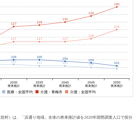
140
134
130
128
127
125
119
117
117
117
105
105
104
103
102
101
101
101
100
99
2030
2035
2040
2045
2050
将来推計
将来推計
将来推計
将来推計
将来推計
医療：全国平均
介護：青梅市
介護：全国平均
村）は、「浜通り地域」全体の将来推計値を2020年国勢調査人口で按分