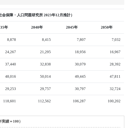
会保障・人口問題研究所 2023年12月推計）
035年
2040年
2045年
2050年
8,878
8,415
7,807
7,032
24,267
21,295
18,956
16,967
37,440
32,838
30,079
28,392
48,016
50,014
49,445
47,811
29,253
29,757
30,797
32,724
118,601
112,562
106,287
100,202
年実績＝100）