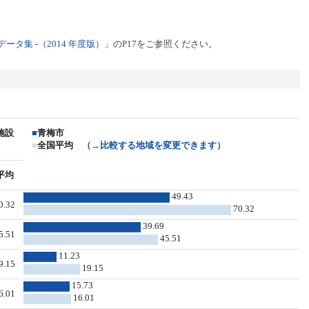
タ集 -（2014 年度版）」
のP17をご参照ください。
施設
■
青梅市
■
全国平均
（→比較する地域を変更できます）
平均
49.43
0.32
70.32
39.69
5.51
45.51
11.23
9.15
19.15
15.73
6.01
16.01