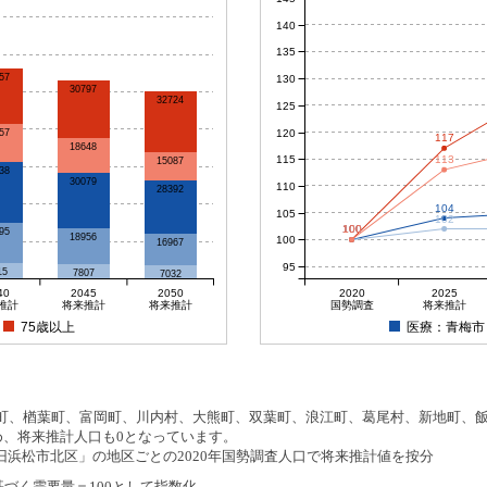
140
135
57
130
30797
32724
125
120
57
117
18648
115
113
15087
38
30079
110
28392
104
105
102
100
100
100
100
95
18956
100
16967
95
15
7807
7032
40
2045
2050
2020
2025
推計
将来推計
将来推計
国勢調査
将来推計
75歳以上
医療：青梅市
、楢葉町、富岡町、川内村、大熊町、双葉町、浪江町、葛尾村、新地町、飯舘
め、将来推計人口も0となっています。
浜松市北区」の地区ごとの2020年国勢調査人口で将来推計値を按分
基づく需要量＝100として指数化