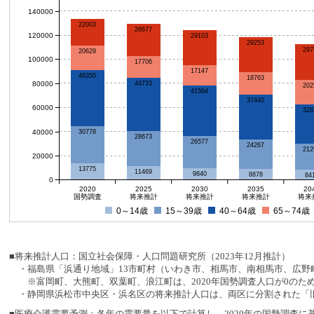
140000
22003
26677
120000
29103
29253
297
20629
100000
17706
17147
46350
18763
80000
44733
202
41564
37440
60000
328
40000
30778
28673
26577
24267
212
20000
13775
11469
9840
8878
84
0
2020
2025
2030
2035
20
国勢調査
将来推計
将来推計
将来推計
将来
0～14歳
15～39歳
40～64歳
65～74歳
■将来推計人口：国立社会保障・人口問題研究所（2023年12月推計）
・福島県「浜通り地域」13市町村（いわき市、相馬市、南相馬市、広野町
※富岡町、大熊町、双葉町、浪江町は、2020年国勢調査人口が0のた
・静岡県浜松市中央区・浜名区の将来推計人口は、両区に分割された「旧
■医療介護需要予測：各年の需要量を以下で計算し、2020年の国勢調査に