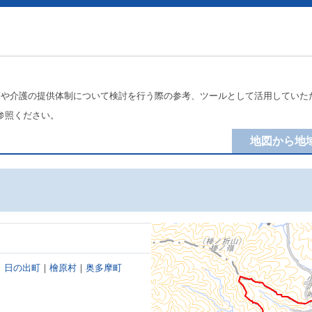
療や介護の提供体制について検討を行う際の参考、ツールとして活用していた
参照ください。
地図から地
｜
日の出町
｜
檜原村
｜
奥多摩町