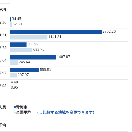
平均
34.45
2.30
52.30
2802.26
1.31
1141.31
500.99
3.75
683.75
1407.87
5.64
245.64
888.91
7.97
207.97
4.49
3.95
3.95
人員
■
青梅市
■
全国平均
（→比較する地域を変更できます）
平均