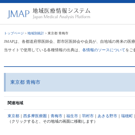
トップページ
>
地域別統計
> 東京都 青梅市
JMAPは、各都道府県医師会、郡市区医師会や会員が、自地域の将来の医
当サイトで使用している各種情報の出典は、
各情報のソースについて
をご
東京都 青梅市
関連地域
東京都
｜
西多摩医療圏
｜
青梅市
｜
福生市
｜
羽村市
｜
あきる野市
｜
瑞穂町
（クリックすると、その地域の画面に移動します）