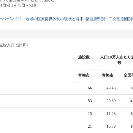
歳×2.3＋75歳～×3.9
パーNo.323「地域の医療提供体制の現状と将来- 都道府県別・二次医療圏別デー
調査総人口で計算）
施設数
人口10万人あたり
数
青梅市
青梅市
全国
66
49.43
7
53
39.69
4
15
11.23
1
21
15.73
1