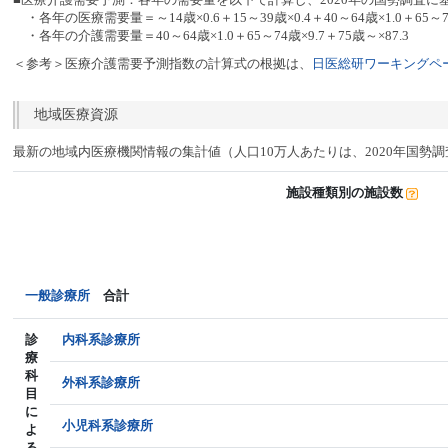
・各年の医療需要量＝～14歳×0.6＋15～39歳×0.4＋40～64歳×1.0＋65～74
・各年の介護需要量＝40～64歳×1.0＋65～74歳×9.7＋75歳～×87.3
＜参考＞医療介護需要予測指数の計算式の根拠は、
日医総研ワーキングペー
地域医療資源
最新の地域内医療機関情報の集計値（人口10万人あたりは、2020年国勢
施設種類別の施設数
一般診療所
合計
診
内科系診療所
療
科
外科系診療所
目
に
小児科系診療所
よ
る