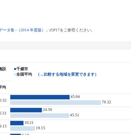
タ集 -（2014 年度版）」
のP17をご参照ください。
施設
■
千歳市
■
全国平均
（→比較する地域を変更できます）
平均
45.94
0.32
70.32
24.50
5.51
45.51
10.21
9.15
19.15