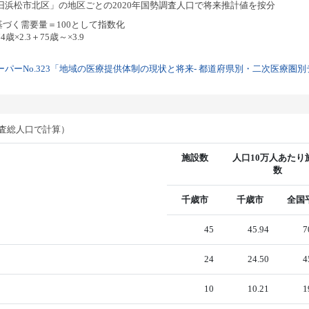
浜松市北区」の地区ごとの2020年国勢調査人口で将来推計値を按分
基づく需要量＝100として指数化
歳×2.3＋75歳～×3.9
パーNo.323「地域の医療提供体制の現状と将来- 都道府県別・二次医療圏別デー
調査総人口で計算）
施設数
人口10万人あたり
数
千歳市
千歳市
全国
45
45.94
7
24
24.50
4
10
10.21
1