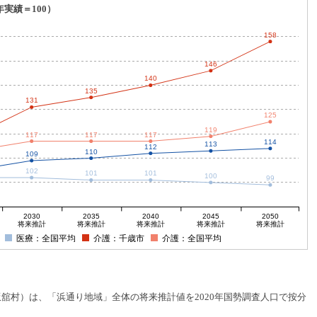
年実績＝100）
158
146
140
135
131
125
119
117
117
117
114
113
112
110
109
102
101
101
100
99
2030
2035
2040
2045
2050
将来推計
将来推計
将来推計
将来推計
将来推計
医療：全国平均
介護：千歳市
介護：全国平均
村）は、「浜通り地域」全体の将来推計値を2020年国勢調査人口で按分