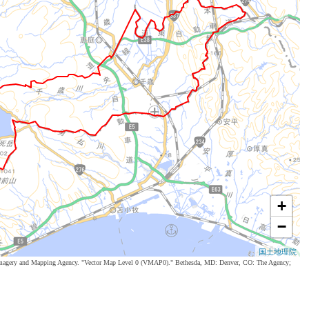
+
−
国土地理院
al Imagery and Mapping Agency. "Vector Map Level 0 (VMAP0)." Bethesda, MD: Denver, CO: The Agency;