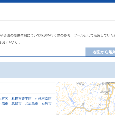
療や介護の提供体制について検討を行う際の参考、ツールとして活用していた
参照ください。
地図から地
白石区
｜
札幌市豊平区
｜
札幌市南区
千歳市
｜
恵庭市
｜
北広島市
｜
石狩市