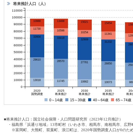
将来推計人口（人）
110000
100000
10988
13468
15021
15454
90000
159
11730
10596
80000
10254
11341
129
32604
70000
33418
32909
31232
290
60000
50000
40000
29610
28570
27761
26850
250
30000
20000
10000
13018
11745
10662
10073
98
0
2020
2025
2030
2035
20
国勢調査
将来推計
将来推計
将来推計
将来
0～14歳
15～39歳
40～64歳
65～74歳
■将来推計人口：国立社会保障・人口問題研究所（2023年12月推計）
・福島県「浜通り地域」13市町村（いわき市、相馬市、南相馬市、広野町
※富岡町、大熊町、双葉町、浪江町は、2020年国勢調査人口が0のた