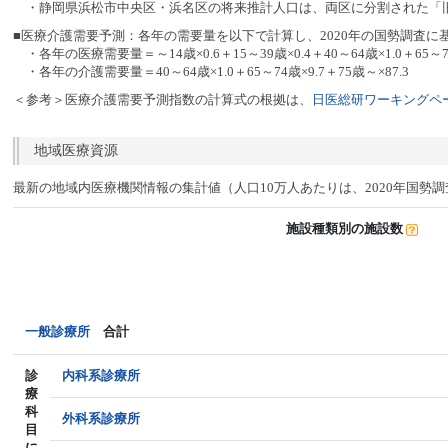
・静岡県浜松市中央区・浜名区の将来推計人口は、両区に分割された「旧
■医療介護需要予測：各年の需要量を以下で計算し、2020年の国勢調査に
・各年の医療需要量＝～14歳×0.6＋15～39歳×0.4＋40～64歳×1.0＋65～74
・各年の介護需要量＝40～64歳×1.0＋65～74歳×9.7＋75歳～×87.3
＜参考＞医療介護需要予測指数の計算式の根拠は、
日医総研ワーキングペー
地域医療資源
最新の地域内医療機関情報の集計値（人口10万人あたりは、2020年国勢
施設種類別の施設数
一般診療所
合計
診
内科系診療所
療
科
外科系診療所
目
に