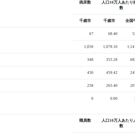
病床数
人口10万人あたり
数
千歳市
千歳市
全国
67
68.40
5
1,056
1,078.10
1,14
348
355.28
68
450
459.42
24
258
263.40
20
0
0.00
職員数
人口10万人あたり
数