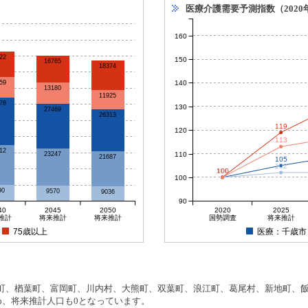
医療介護需要予測指数（2020
160
22
150
16765
18374
140
59
13180
11925
78
130
27469
26313
119
120
113
12
110
23247
21687
105
102
100
100
100
100
100
90
9570
9036
90
40
2045
2050
2020
2025
推計
将来推計
将来推計
国勢調査
将来推計
75歳以上
医療：千歳市
、楢葉町、富岡町、川内村、大熊町、双葉町、浪江町、葛尾村、新地町、飯舘
め、将来推計人口も0となっています。