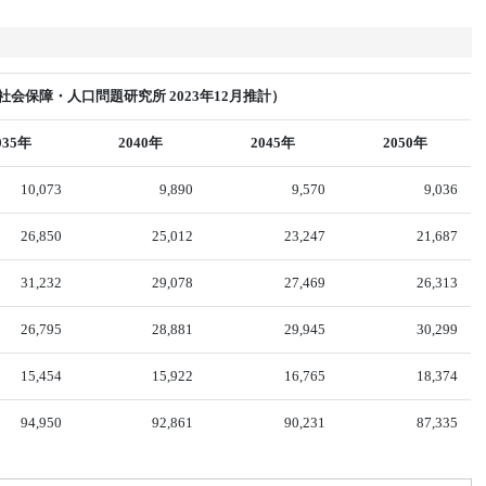
会保障・人口問題研究所 2023年12月推計）
035年
2040年
2045年
2050年
10,073
9,890
9,570
9,036
26,850
25,012
23,247
21,687
31,232
29,078
27,469
26,313
26,795
28,881
29,945
30,299
15,454
15,922
16,765
18,374
94,950
92,861
90,231
87,335