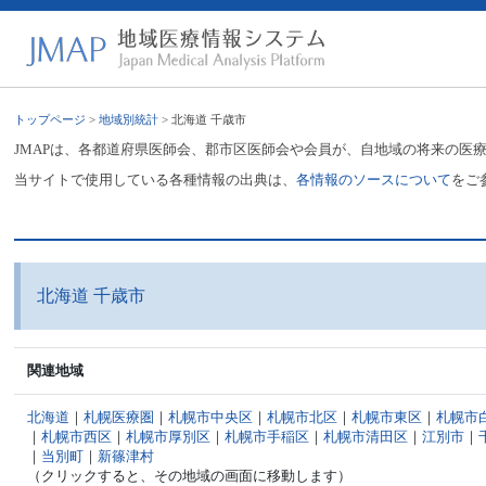
トップページ
>
地域別統計
> 北海道 千歳市
JMAPは、各都道府県医師会、郡市区医師会や会員が、自地域の将来の医
当サイトで使用している各種情報の出典は、
各情報のソースについて
をご
北海道 千歳市
関連地域
北海道
｜
札幌医療圏
｜
札幌市中央区
｜
札幌市北区
｜
札幌市東区
｜
札幌市
｜
札幌市西区
｜
札幌市厚別区
｜
札幌市手稲区
｜
札幌市清田区
｜
江別市
｜
｜
当別町
｜
新篠津村
（クリックすると、その地域の画面に移動します）