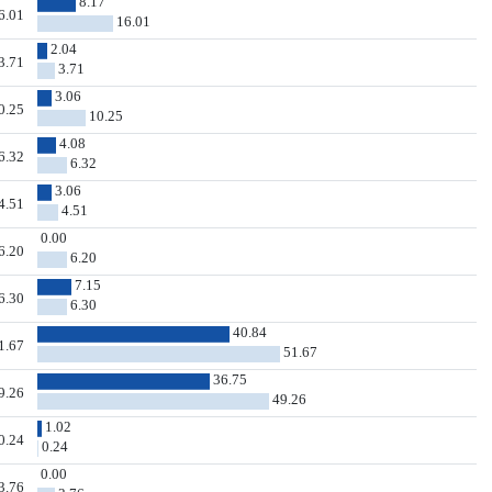
8.17
6.01
16.01
2.04
3.71
3.71
3.06
0.25
10.25
4.08
6.32
6.32
3.06
4.51
4.51
0.00
6.20
6.20
7.15
6.30
6.30
40.84
1.67
51.67
36.75
9.26
49.26
1.02
0.24
0.24
0.00
3.76