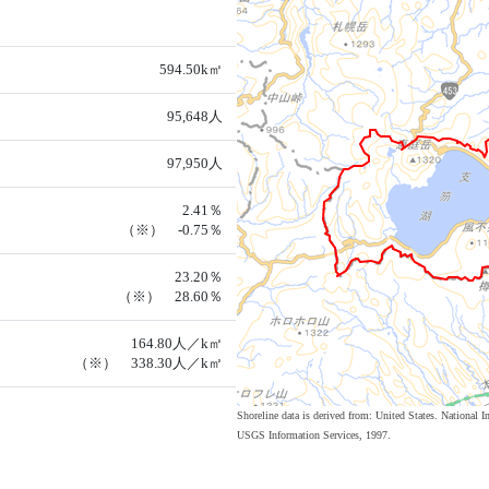
594.50k㎡
95,648人
97,950人
2.41％
（※） -0.75％
23.20％
（※） 28.60％
164.80人／k㎡
（※） 338.30人／k㎡
Shoreline data is derived from: United States. Nation
USGS Information Services, 1997.