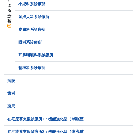
小児科系診療所
よ
る
分
産婦人科系診療所
類
皮膚科系診療所
眼科系診療所
耳鼻咽喉科系診療所
精神科系診療所
病院
歯科
薬局
在宅療養支援診療所1：機能強化型（単独型）
在宅療養支援診療所2：機能強化型（連携型）