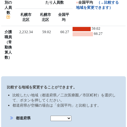
別の
たり人員数
■
全国平均
（→比較する
人員
地域を変更できます）
数
札幌市
札幌市
全国平
北区
北区
均
59.02
介護
2,232.34
59.02
66.27
66.27
職員
（常
勤換
算人
数）
比較する地域を変更することができます。
比較したい地域（都道府県／二次医療圏／市区町村）を選択し
て、ボタンを押してください。
都道府県が空欄の場合は「全国平均」と比較します。
都道府県