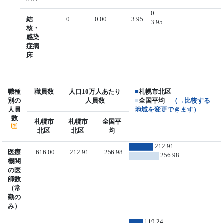
0
結
0
0.00
3.95
3.95
核・
感染
症病
床
職種
職員数
人口10万人あたり
■
札幌市北区
別の
人員数
■
全国平均
（→比較する
人員
地域を変更できます）
数
札幌市
札幌市
全国平
北区
北区
均
212.91
医療
616.00
212.91
256.98
256.98
機関
の医
師数
（常
勤の
み）
119.24