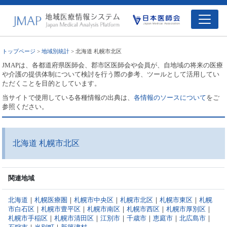
トップページ
>
地域別統計
> 北海道 札幌市北区
JMAPは、各都道府県医師会、郡市区医師会や会員が、自地域の将来の医療
や介護の提供体制について検討を行う際の参考、ツールとして活用してい
ただくことを目的としています。
当サイトで使用している各種情報の出典は、
各情報のソースについて
をご
参照ください。
北海道 札幌市北区
関連地域
北海道
｜
札幌医療圏
｜
札幌市中央区
｜
札幌市北区
｜
札幌市東区
｜
札幌
市白石区
｜
札幌市豊平区
｜
札幌市南区
｜
札幌市西区
｜
札幌市厚別区
｜
札幌市手稲区
｜
札幌市清田区
｜
江別市
｜
千歳市
｜
恵庭市
｜
北広島市
｜