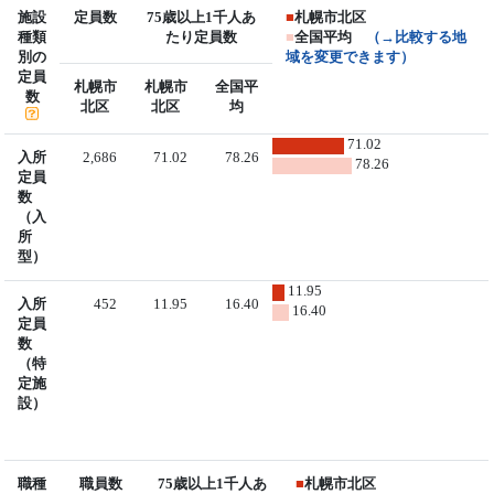
施設
定員数
75歳以上1千人あ
■
札幌市北区
種類
たり定員数
■
全国平均
（→比較する地
別の
域を変更できます）
定員
札幌市
札幌市
全国平
数
北区
北区
均
71.02
入所
2,686
71.02
78.26
78.26
定員
数
（入
所
型）
11.95
入所
452
11.95
16.40
16.40
定員
数
（特
定施
設）
職種
職員数
75歳以上1千人あ
■
札幌市北区