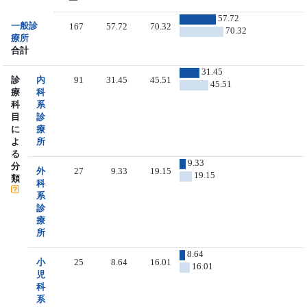
57.72
一般診
167
57.72
70.32
70.32
療所
合計
31.45
診
内
91
31.45
45.51
45.51
療
科
科
系
目
診
に
療
よ
所
る
9.33
分
外
27
9.33
19.15
19.15
類
科
系
診
療
所
8.64
小
25
8.64
16.01
16.01
児
科
系