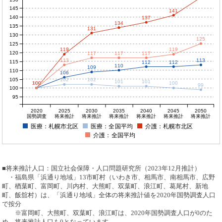
145
141
140
137
134
135
131
130
125
125
119
119
120
117
117
117
113
113
115
112
112
110
109
110
106
105
102
102
101
101
100
100
100
100
100
99
100
95
2020
2025
2030
2035
2040
2045
2050
国勢調査
将来推計
将来推計
将来推計
将来推計
将来推計
将来推計
医療：札幌市北区
医療：全国平均
介護：札幌市北区
介護：全国平均
■将来推計人口：国立社会保障・人口問題研究所（2023年12月推計）
・福島県「浜通り地域」13市町村（いわき市、相馬市、南相馬市、広野
町、楢葉町、富岡町、川内村、大熊町、双葉町、浪江町、葛尾村、新地
町、飯舘村）は、「浜通り地域」全体の将来推計値を2020年国勢調査人口
で按分
※富岡町、大熊町、双葉町、浪江町は、2020年国勢調査人口が0のた
め、将来推計人口も0となっています。