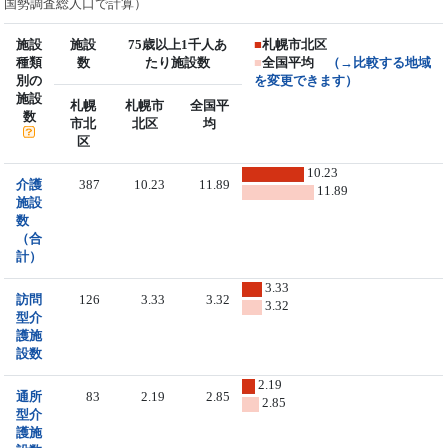
国勢調査総人口で計算）
施設
施設
75歳以上1千人あ
■
札幌市北区
種類
数
たり施設数
■
全国平均
（→比較する地域
別の
を変更できます）
施設
札幌
札幌市
全国平
数
市北
北区
均
区
10.23
介護
387
10.23
11.89
11.89
施設
数
（合
計）
3.33
訪問
126
3.33
3.32
3.32
型介
護施
設数
2.19
通所
83
2.19
2.85
2.85
型介
護施