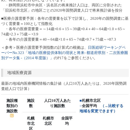
・静岡県浜松市中央区・浜名区の将来推計人口は、両区に分割された
「旧浜松市北区」の地区ごとの2020年国勢調査人口で将来推計値を按分
■医療介護需要予測：各年の需要量を以下で計算し、2020年の国勢調査に基
づく需要量＝100として指数化
・各年の医療需要量＝～14歳×0.6＋15～39歳×0.4＋40～64歳×1.0＋65～
74歳×2.3＋75歳～×3.9
・各年の介護需要量＝40～64歳×1.0＋65～74歳×9.7＋75歳～×87.3
＜参考＞医療介護需要予測指数の計算式の根拠は、
日医総研ワーキングペ
ーパーNo.323「地域の医療提供体制の現状と将来- 都道府県別・二次医療圏
別データ集 -（2014 年度版）」
のP17をご参照ください。
地域医療資源
最新の地域内医療機関情報の集計値（人口10万人あたりは、2020年国勢調
査総人口で計算）
施設種
施設
人口10万人あた
■
札幌市北区
類別の
数
り施設数
■
全国平均
（→比較する
施設数
地域を変更できます）
札幌
札幌市
全国平
市北
北区
均
区