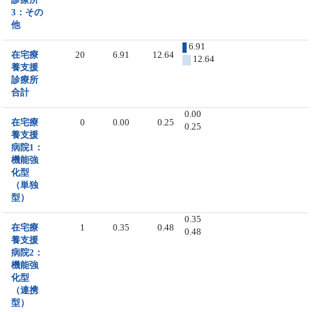
3：その
他
6.91
在宅療
20
6.91
12.64
12.64
養支援
診療所
合計
0.00
在宅療
0
0.00
0.25
0.25
養支援
病院1：
機能強
化型
（単独
型）
0.35
在宅療
1
0.35
0.48
0.48
養支援
病院2：
機能強
化型
（連携
型）