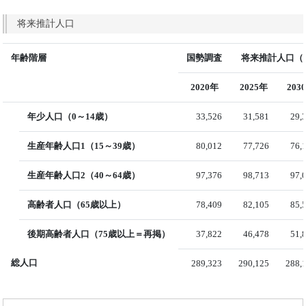
将来推計人口
年齢階層
国勢調査
将来推計人口（国
2020年
2025年
203
年少人口（0～14歳）
33,526
31,581
29,
生産年齢人口1（15～39歳）
80,012
77,726
76,
生産年齢人口2（40～64歳）
97,376
98,713
97,
高齢者人口（65歳以上）
78,409
82,105
85,
後期高齢者人口（75歳以上＝再掲）
37,822
46,478
51,
総人口
289,323
290,125
288,