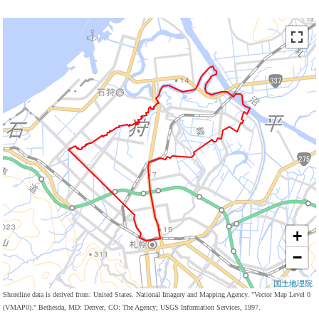
+
−
国土地理院
Shoreline data is derived from: United States. National Imagery and Mapping Agency. "Vector Map Level 0
(VMAP0)." Bethesda, MD: Denver, CO: The Agency; USGS Information Services, 1997.