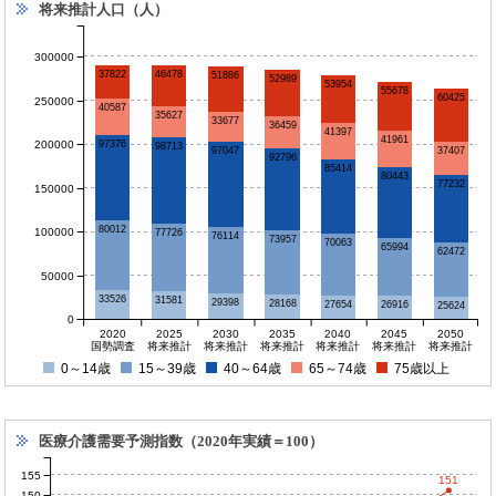
将来推計人口（人）
300000
46478
37822
51886
52989
53954
55678
60425
250000
40587
35627
33677
36459
41397
41961
200000
97376
98713
37407
97047
92796
85414
80443
77232
150000
80012
100000
77726
76114
73957
70063
65994
62472
50000
33526
31581
29398
28168
27654
26916
25624
0
2020
2025
2030
2035
2040
2045
2050
国勢調査
将来推計
将来推計
将来推計
将来推計
将来推計
将来推計
0～14歳
15～39歳
40～64歳
65～74歳
75歳以上
医療介護需要予測指数（2020年実績＝100）
155
151
150