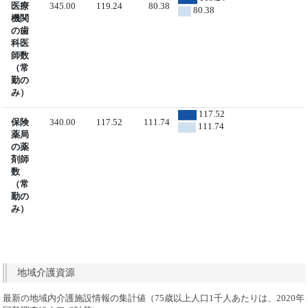
医療
345.00
119.24
80.38
80.38
機関
の歯
科医
師数
（常
勤の
み）
117.52
保険
340.00
117.52
111.74
111.74
薬局
の薬
剤師
数
（常
勤の
み）
地域介護資源
最新の地域内介護施設情報の集計値（75歳以上人口1千人あたりは、2020年