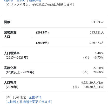
石狩市
｜
当別町
｜
新篠津村
（クリックすると、その地域の画面に移動します）
面積
63.57k㎡
国勢調査
（2015年）
285,321人
人口
（2020年）
289,323人
人口増減率
1.40％
（2015～2020年）
（※） -0.75％
高齢化率
27.10％
（65歳以上・2020年）
（※） 28.60％
人口密度
4,551.30人／k㎡
（2020年）
（※） 338.30人／k㎡
（※）比較地域：
全国平均
（→比較する地域を変更できます）