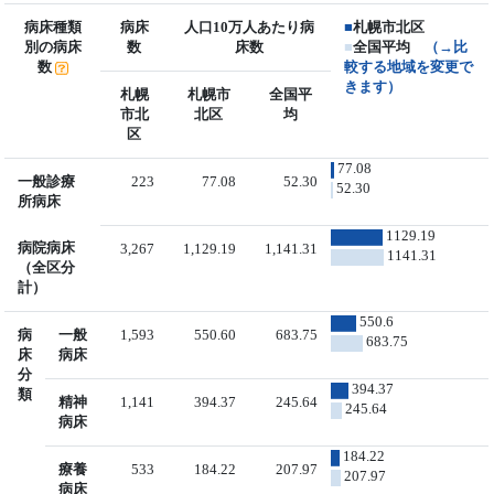
病床種類
病床
人口10万人あたり病
■
札幌市北区
別の病床
数
床数
■
全国平均
（→比
数
較する地域を変更で
きます）
札幌
札幌市
全国平
市北
北区
均
区
77.08
一般診療
223
77.08
52.30
52.30
所病床
1129.19
病院病床
3,267
1,129.19
1,141.31
1141.31
（全区分
計）
550.6
病
一般
1,593
550.60
683.75
683.75
床
病床
分
394.37
類
精神
1,141
394.37
245.64
245.64
病床
184.22
療養
533
184.22
207.97
207.97
病床