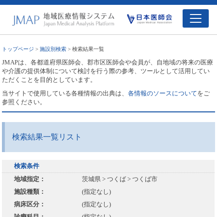
トップページ
>
施設別検索
> 検索結果一覧
JMAPは、各都道府県医師会、郡市区医師会や会員が、自地域の将来の医療
や介護の提供体制について検討を行う際の参考、ツールとして活用してい
ただくことを目的としています。
当サイトで使用している各種情報の出典は、
各情報のソースについて
をご
参照ください。
検索結果一覧リスト
検索条件
地域指定：
茨城県 > つくば > つくば市
施設種類：
(指定なし)
病床区分：
(指定なし)
診療科目：
(指定なし)