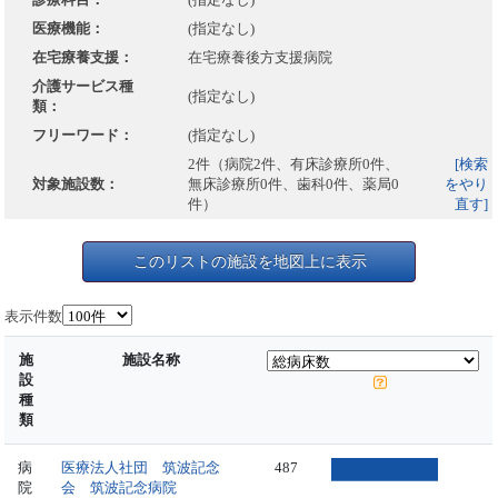
医療機能：
(指定なし)
在宅療養支援：
在宅療養後方支援病院
介護サービス種
(指定なし)
類：
フリーワード：
(指定なし)
2件（病院2件、有床診療所0件、
[検索
対象施設数：
無床診療所0件、歯科0件、薬局0
をやり
件）
直す]
このリストの施設を地図上に表示
表示件数
施
施設名称
設
種
類
病
医療法人社団 筑波記念
487
院
会 筑波記念病院