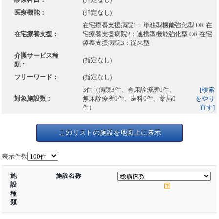
医療機能：
(指定なし)
在宅療養支援病院1：単独型機能強化型 OR 在
在宅療養支援：
宅療養支援病院2：連携型機能強化型 OR 在宅
療養支援病院3：従来型
介護サービス種
(指定なし)
類：
フリーワード：
(指定なし)
3件（病院3件、有床診療所0件、
[検索
対象施設数：
無床診療所0件、歯科0件、薬局0
をやり
件）
直す]
このリストの施設を地図上に表示
表示件数
施
施設名称
設
種
類