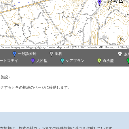
tes. National Imagery and Mapping Agency. "Vector Map Level 0 (VMAP0)." Bethesda, MD: Denver, CO: The Ag
一般診療所
歯科
薬
ートステイ
入所型
ケアプラン
通所型
0施設）
ックするとその施設のページに移動します。
本情報は、株式会社ウェルネスの提供情報に基づき作成しています。