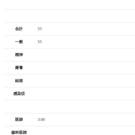
合計
55
一般
55
精神
療養
結核
感染症
医師
3.00
歯科医師