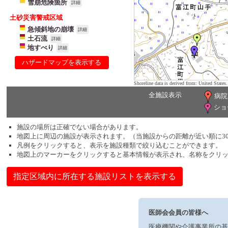
雪崩危険箇所
詳細
土砂災害警戒区域
急傾斜地の崩壊
詳細
土石流
詳細
地すべり
詳細
ハザードマップを表示する
Shoreline data is derived from: United Sta
全施設表示
病院
ショ
施設の場所は正確でない場合があります。
地図上に周辺の施設が表示されます。（当施設からの距離が近い順に3
凡例をクリックすると、表示を施設種類で絞り込むことができます。
地図上のマーカーをクリックすると基本情報が表示され、名称をクリ
指定区域内に所在する施設リストを表示する
医師会会員の皆様へ
医療機関や介護事業所の基