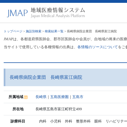
トップページ
>
施設別検索
>
検索結果一覧
> 長崎県病院企業団 長崎県富江病院
JMAPは、各都道府県医師会、郡市区医師会や会員が、自地域の将来の医
当サイトで使用している各種情報の出典は、
各情報のソースについて
をご
長崎県病院企業団 長崎県富江病院
所属地域
長崎県
｜
五島医療圏
｜
五島市
所在地
長崎県五島市富江町狩立499
診療科目
内科 小児科 外科 整形外科 眼科 リハビリテ