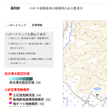
薬剤師
0.00 ※保険薬局の検索時のみ人数表示
災害情報
ハザードマップ
ハザードマップを重ねて表示
表示したい[区域名]を選択（複数選択可）
[表示]をクリック（該当区域が多いと数十
秒かかります）
[詳細]で透過率を変更可能
選択区域を変更したり地図を移動したら[表
示]を再クリック
洪水浸水想定区域
洪水浸水想定区域
詳細
土砂災害危険個所
土石流危険渓流
詳細
急傾斜地崩壊危険箇所
詳細
地すべり危険箇所
詳細