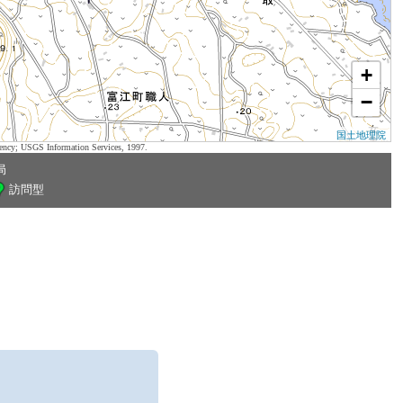
+
−
国土地理院
ency; USGS Information Services, 1997.
局
訪問型