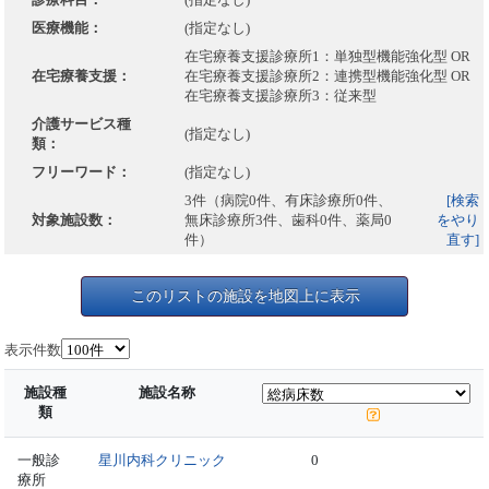
医療機能：
(指定なし)
在宅療養支援診療所1：単独型機能強化型 OR
在宅療養支援：
在宅療養支援診療所2：連携型機能強化型 OR
在宅療養支援診療所3：従来型
介護サービス種
(指定なし)
類：
フリーワード：
(指定なし)
3件（病院0件、有床診療所0件、
[検索
対象施設数：
無床診療所3件、歯科0件、薬局0
をやり
件）
直す]
このリストの施設を地図上に表示
表示件数
施設種
施設名称
類
一般診
星川内科クリニック
0
療所