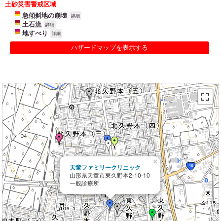
土砂災害警戒区域
急傾斜地の崩壊
詳細
土石流
詳細
地すべり
詳細
ハザードマップを表示する
×
天童ファミリークリニック
山形県天童市東久野本2-10-10
一般診療所