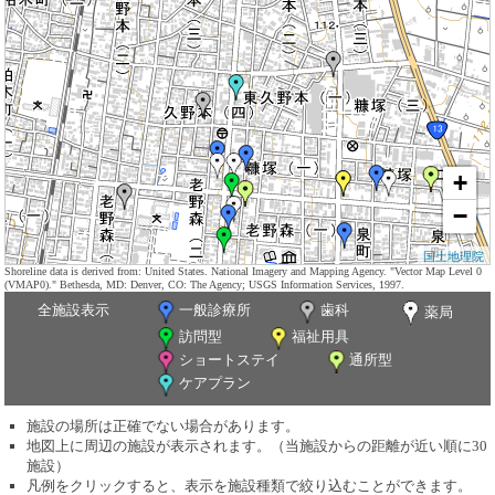
+
−
国土地理院
Shoreline data is derived from: United States. National Imagery and Mapping Agency. "Vector Map Level 0
(VMAP0)." Bethesda, MD: Denver, CO: The Agency; USGS Information Services, 1997.
全施設表示
一般診療所
歯科
薬局
訪問型
福祉用具
ショートステイ
通所型
ケアプラン
施設の場所は正確でない場合があります。
地図上に周辺の施設が表示されます。（当施設からの距離が近い順に30
施設）
凡例をクリックすると、表示を施設種類で絞り込むことができます。