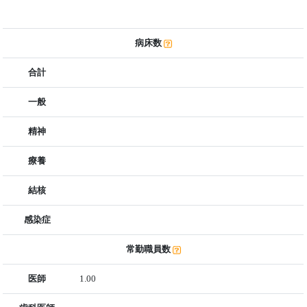
病床数
合計
一般
精神
療養
結核
感染症
常勤職員数
医師
1.00