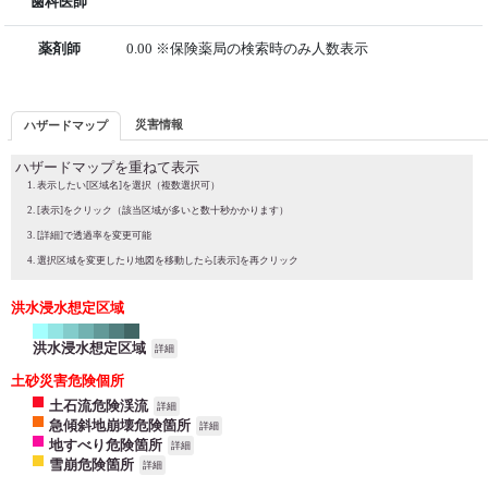
歯科医師
薬剤師
0.00 ※保険薬局の検索時のみ人数表示
災害情報
ハザードマップ
ハザードマップを重ねて表示
表示したい[区域名]を選択（複数選択可）
[表示]をクリック（該当区域が多いと数十秒かかります）
[詳細]で透過率を変更可能
選択区域を変更したり地図を移動したら[表示]を再クリック
洪水浸水想定区域
洪水浸水想定区域
詳細
土砂災害危険個所
土石流危険渓流
詳細
急傾斜地崩壊危険箇所
詳細
地すべり危険箇所
詳細
雪崩危険箇所
詳細