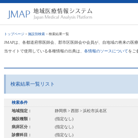
トップページ
>
施設別検索
> 検索結果一覧
JMAPは、各都道府県医師会、郡市区医師会や会員が、自地域の将来の医
当サイトで使用している各種情報の出典は、
各情報のソースについて
をご
検索結果一覧リスト
検索条件
地域指定：
静岡県 > 西部 > 浜松市浜名区
施設種類：
(指定なし)
病床区分：
(指定なし)
診療科目：
(指定なし)