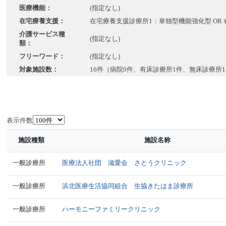
医療機能：
(指定なし)
在宅療養支援：
在宅療養支援診療所1：単独型機能強化型 OR
介護サービス種
(指定なし)
類：
フリーワード：
(指定なし)
対象施設数：
16件（病院0件、有床診療所1件、無床診療所1
表示件数
施設種類
施設名称
一般診療所
医療法人社団 滋愛会 さとうクリニック
一般診療所
浜北医療生活協同組合 生協きたはま診療所
一般診療所
ハーモニーファミリークリニック