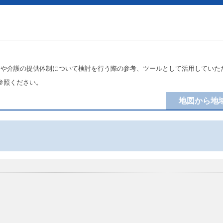
療や介護の提供体制について検討を行う際の参考、ツールとして活用していた
参照ください。
地図から地