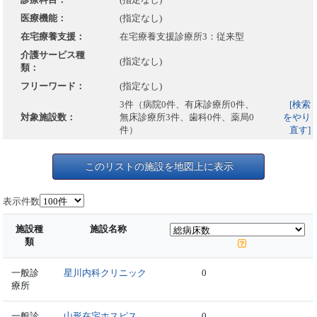
医療機能：
(指定なし)
在宅療養支援：
在宅療養支援診療所3：従来型
介護サービス種
(指定なし)
類：
フリーワード：
(指定なし)
3件（病院0件、有床診療所0件、
[検索
対象施設数：
無床診療所3件、歯科0件、薬局0
をやり
件）
直す]
このリストの施設を地図上に表示
表示件数
施設種
施設名称
類
一般診
星川内科クリニック
0
療所
一般診
山形在宅ホスピス
0