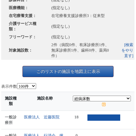
医療機能：
(指定なし)
在宅療養支援：
在宅療養支援診療所3：従来型
介護サービス種
(指定なし)
類：
フリーワード：
(指定なし)
2件（病院0件、有床診療所1件、
[検索
対象施設数：
無床診療所1件、歯科0件、薬局0
をやり
件）
直す]
このリストの施設を地図上に表示
表示件数
施設種
施設名称
類
一般診
医療法人 近藤医院
18
療所
一般診
医療法人 行清会 鍬
0