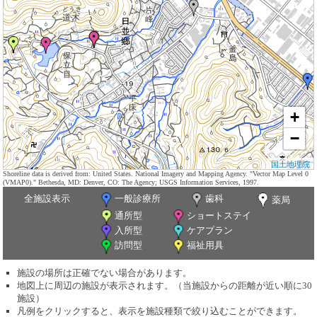
+
−
国土地理院
Shoreline data is derived from: United States. National Imagery and Mapping Agency. "Vector Map Level 0
(VMAP0)." Bethesda, MD: Denver, CO: The Agency; USGS Information Services, 1997.
全施設表示
一般診療所
歯科
薬局
通所型
ショートステイ
入所型
ケアプラン
訪問型
福祉用具
施設の場所は正確でない場合があります。
地図上に周辺の施設が表示されます。（当施設からの距離が近い順に30
施設）
凡例をクリックすると、表示を施設種類で絞り込むことができます。