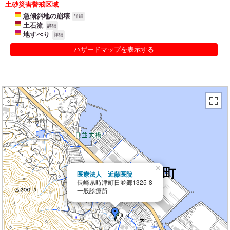
土砂災害警戒区域
急傾斜地の崩壊
詳細
土石流
詳細
地すべり
詳細
ハザードマップを表示する
×
医療法人 近藤医院
長崎県時津町日並郷1325-8
一般診療所