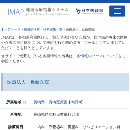
トップページ
>
施設別検索
>
検索結果一覧
> 医療法人 近藤医院
JMAPは、各都道府県医師会、郡市区医師会や会員が、自地域の将来の医療
や介護の提供体制について検討を行う際の参考、ツールとして活用してい
ただくことを目的としています。
当サイトで使用している各種情報の出典は、
各情報のソースについて
をご
参照ください。
医療法人 近藤医院
所属地域
長崎県
｜
長崎医療圏
｜
時津町
所在地
長崎県時津町日並郷1325-8
診療科目
内科 呼吸器科 胃腸科 リハビリテーション科