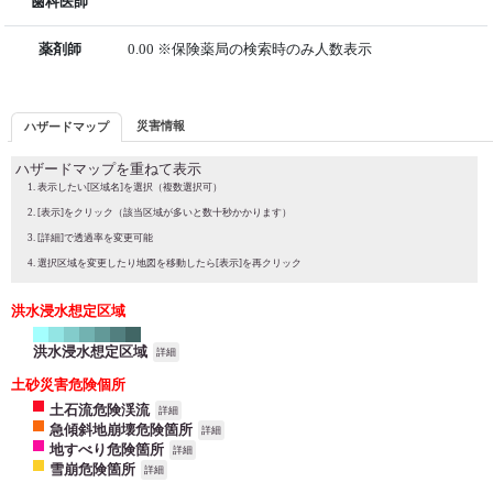
歯科医師
薬剤師
0.00 ※保険薬局の検索時のみ人数表示
災害情報
ハザードマップ
ハザードマップを重ねて表示
表示したい[区域名]を選択（複数選択可）
[表示]をクリック（該当区域が多いと数十秒かかります）
[詳細]で透過率を変更可能
選択区域を変更したり地図を移動したら[表示]を再クリック
洪水浸水想定区域
洪水浸水想定区域
詳細
土砂災害危険個所
土石流危険渓流
詳細
急傾斜地崩壊危険箇所
詳細
地すべり危険箇所
詳細
雪崩危険箇所
詳細