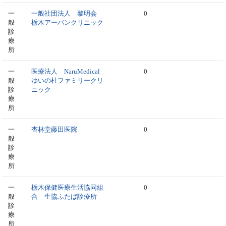
一
一般社団法人 黎明会
0
般
栃木アーバンクリニック
診
療
所
一
医療法人 NaruMedical
0
般
ゆいの杜ファミリークリ
診
ニック
療
所
一
杏林堂藤田医院
0
般
診
療
所
一
栃木保健医療生活協同組
0
般
合 生協ふたば診療所
診
療
所