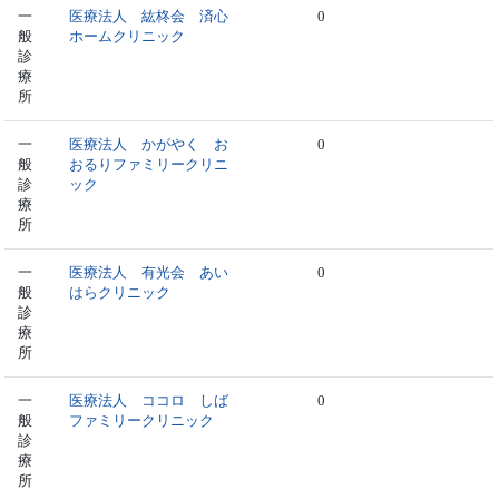
一
医療法人 紘柊会 済心
0
般
ホームクリニック
診
療
所
一
医療法人 かがやく お
0
般
おるりファミリークリニ
診
ック
療
所
一
医療法人 有光会 あい
0
般
はらクリニック
診
療
所
一
医療法人 ココロ しば
0
般
ファミリークリニック
診
療
所