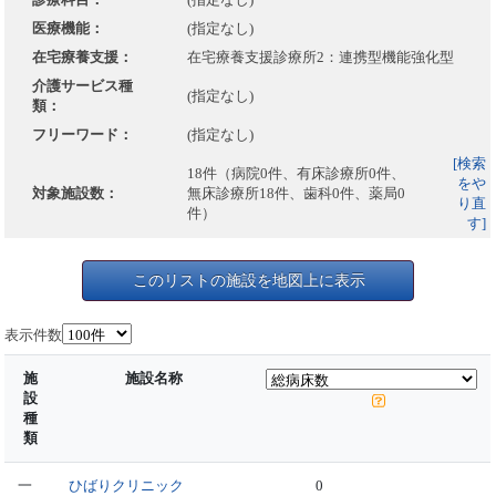
医療機能：
(指定なし)
在宅療養支援：
在宅療養支援診療所2：連携型機能強化型
介護サービス種
(指定なし)
類：
フリーワード：
(指定なし)
[検索
18件（病院0件、有床診療所0件、
をや
対象施設数：
無床診療所18件、歯科0件、薬局0
り直
件）
す]
このリストの施設を地図上に表示
表示件数
施
施設名称
設
種
類
一
ひばりクリニック
0