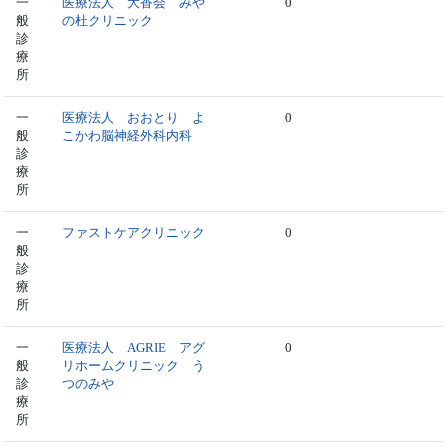
一
医療法人 大香会 みや
0
般
の杜クリニック
診
療
所
一
医療法人 おおとり よ
0
般
こかわ脳神経外科内科
診
療
所
一
ファストケアクリニック
0
般
診
療
所
一
医療法人 AGRIE アグ
0
般
リホームクリニック う
診
つのみや
療
所