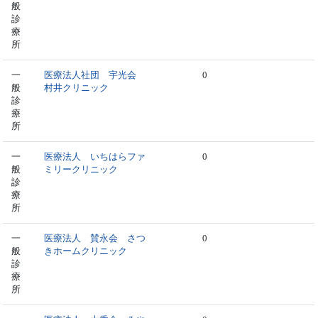
般
診
療
所
一
医療法人社団 宇光会
0
般
村井クリニック
診
療
所
一
医療法人 いちはらファ
0
般
ミリークリニック
診
療
所
一
医療法人 賛永会 さつ
0
般
きホームクリニック
診
療
所