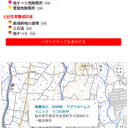
地すべり危険箇所
詳細
雪崩危険箇所
詳細
土砂災害警戒区域
急傾斜地の崩壊
詳細
土石流
詳細
地すべり
詳細
ハザードマップを表示する
×
医療法人 AGRIE アグリホームク
リニック うつのみや
栃木県宇都宮市岩原町字大原660-5
一般診療所