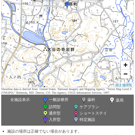
+
−
国土地理院
Shoreline data is derived from: United States. National Imagery and Mapping Agency. "Vector Map Level 0
(VMAP0)." Bethesda, MD: Denver, CO: The Agency; USGS Information Services, 1997.
全施設表示
一般診療所
歯科
薬局
訪問型
ケアプラン
通所型
ショートステイ
入所型
特定施設
施設の場所は正確でない場合があります。