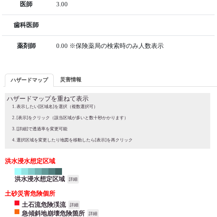
医師
3.00
歯科医師
薬剤師
0.00 ※保険薬局の検索時のみ人数表示
災害情報
ハザードマップ
ハザードマップを重ねて表示
表示したい[区域名]を選択（複数選択可）
[表示]をクリック（該当区域が多いと数十秒かかります）
[詳細]で透過率を変更可能
選択区域を変更したり地図を移動したら[表示]を再クリック
洪水浸水想定区域
洪水浸水想定区域
詳細
土砂災害危険個所
土石流危険渓流
詳細
急傾斜地崩壊危険箇所
詳細