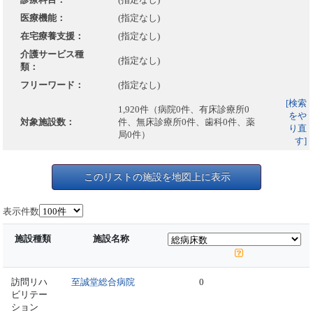
医療機能：
(指定なし)
在宅療養支援：
(指定なし)
介護サービス種
(指定なし)
類：
フリーワード：
(指定なし)
[検索
1,920件（病院0件、有床診療所0
をや
対象施設数：
件、無床診療所0件、歯科0件、薬
り直
局0件）
す]
このリストの施設を地図上に表示
表示件数
施設種類
施設名称
訪問リハ
至誠堂総合病院
0
ビリテー
ション