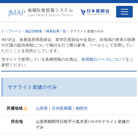
トップページ
>
施設別検索
>
検索結果一覧
> サテライト老健のぞみ
JMAPは、各都道府県医師会、郡市区医師会や会員が、自地域の将来の医療
や介護の提供体制について検討を行う際の参考、ツールとして活用してい
ただくことを目的としています。
当サイトで使用している各種情報の出典は、
各情報のソースについて
をご
参照ください。
サテライト老健のぞみ
所属地域
山形県
｜
庄内医療圏
｜
鶴岡市
所在地
山形県鶴岡市日枝字小真木原116-8サテライト老健の
ぞみ