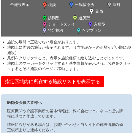
全施設表示
一般診療所
歯科
病院
薬局
訪問型
通所型
ショートステイ
入所型
特定施設
ケアプラン
施設の場所は正確でない場合があります。
地図上に周辺の施設が表示されます。（当施設からの距離が近い順に30
施設）
凡例をクリックすると、表示を施設種類で絞り込むことができます。
地図上のマーカーをクリックすると基本情報が表示され、名称をクリッ
クするとその施設のページに移動します。
指定区域内に所在する施設リストを表示する
医師会会員の皆様へ
医療機関や介護事業所の基本情報は、株式会社ウェルネスの提供情
報に基づき作成しています。
情報に誤りがある場合は、お問い合わせ＞当サイトの施設情報の修
正依頼よりご連絡ください。