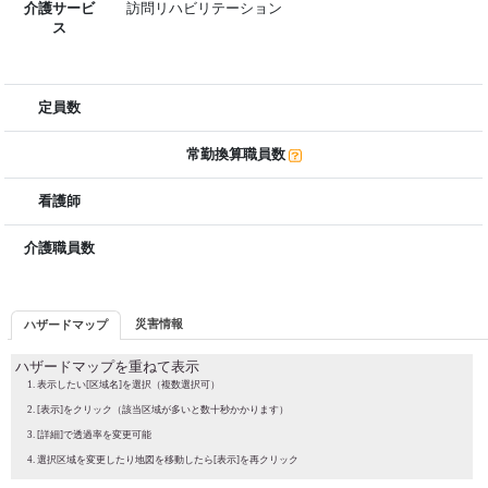
介護サービ
訪問リハビリテーション
ス
定員数
常勤換算職員数
看護師
介護職員数
災害情報
ハザードマップ
ハザードマップを重ねて表示
表示したい[区域名]を選択（複数選択可）
[表示]をクリック（該当区域が多いと数十秒かかります）
[詳細]で透過率を変更可能
選択区域を変更したり地図を移動したら[表示]を再クリック