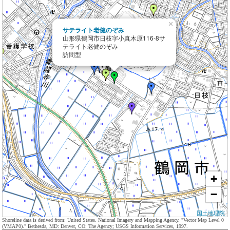
×
サテライト老健のぞみ
山形県鶴岡市日枝字小真木原116-8サ
テライト老健のぞみ
訪問型
+
−
国土地理院
Shoreline data is derived from: United States. National Imagery and Mapping Agency. "Vector Map Level 0
(VMAP0)." Bethesda, MD: Denver, CO: The Agency; USGS Information Services, 1997.