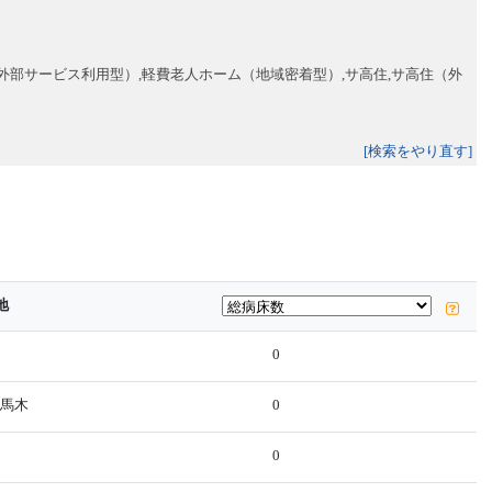
外部サービス利用型）,軽費老人ホーム（地域密着型）,サ高住,サ高住（外
[検索をやり直す]
地
0
設馬木
0
0