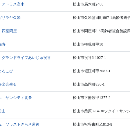
 アトラス高木
松山市馬木町2480
ガリラヤ久米
松山市久米窪田町667-1高齢者
 四葉問屋
松山市問屋町8-6高齢者複合施設
福寿
松山市権現町甲10
 グランドライフあいじゅ祝谷
松山市祝谷6-1027-1
よろこび
松山市堀江町甲2082-1
寿楽会生石
松山市高岡町830-1
ム サンシティ北条
松山市下難波甲1377-2
松山
松山市桑原3-14-30ツクイ・サ
ム ソラストさらさ道後
松山市祝谷東町乙813-8