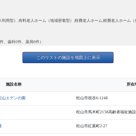
利用型）,有料老人ホーム（地域密着型）,軽費老人ホーム,軽費老人ホーム（
0件、歯科0件、薬局0件）
このリストの施設を地図上に表示
施設名称
所在
松山エデンの園
松山市祝谷6-1248
松山市馬木町2158高齢者福祉施
後
松山市紅葉町2-27