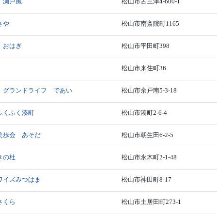
 瀬戸風
松山市古三津4-600-1
さや
松山市南斎院町1165
 おはぎ
松山市平田町398
松山市来住町36
 グランドライフ であい
松山市余戸南5-3-18
ふくふく湊町
松山市湊町2-6-4
笑歩会 あそだ
松山市朝生田6-2-5
きの杜
松山市永木町2-1-48
ワイズみつはま
松山市神田町8-17
さくら
松山市土居田町273-1