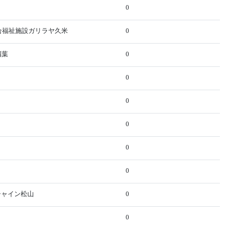
0
総合福祉施設ガリラヤ久米
0
四葉
0
0
0
0
0
0
ンシャイン松山
0
0