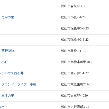
松山市森松町301-1
 そがの里
松山市小坂2-4-25
松山市保免中3-3-23
松山市保免中3-3-23
 菫野花舘
松山市枝松3-1-13
の小町
松山市南梅本町甲50-2
ンナハウス西石井
松山市西石井1-1-27
 グランド ライフ 幸樹
松山市東垣生町277-1
 三津の里
松山市古三津4-630
ロード
松山市六軒家町3-22