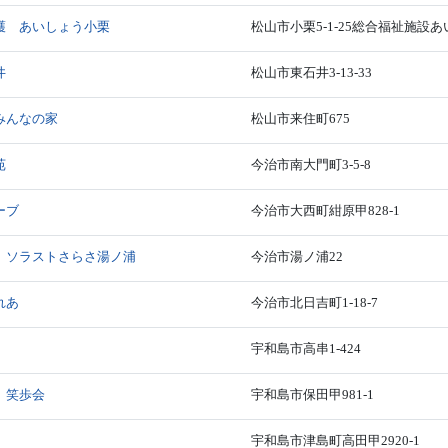
護 あいしょう小栗
松山市小栗5-1-25総合福祉施設
井
松山市東石井3-13-33
みんなの家
松山市来住町675
苑
今治市南大門町3-5-8
ーブ
今治市大西町紺原甲828-1
 ソラストさらさ湯ノ浦
今治市湯ノ浦22
れあ
今治市北日吉町1-18-7
宇和島市高串1-424
 笑歩会
宇和島市保田甲981-1
宇和島市津島町高田甲2920-1