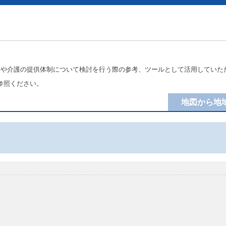
療や介護の提供体制について検討を行う際の参考、ツールとして活用していた
参照ください。
地図から地