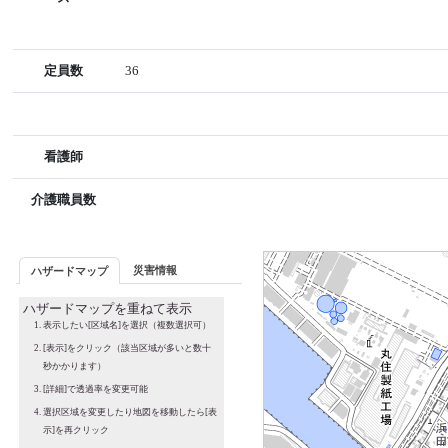
定員数
36
看護師
介護職員数
災害情報
ハザードマップ
ハザードマップを重ねて表示
表示したい[区域名]を選択（複数選択可）
[表示]をクリック（該当区域が多いと数十
秒かかります）
[詳細]で透過率を変更可能
選択区域を変更したり地図を移動したら[表
示]を再クリック