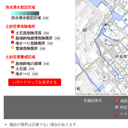
洪水浸水想定区域
洪水浸水想定区域
詳細
土砂災害危険個所
土石流危険渓流
詳細
急傾斜地崩壊危険箇所
詳細
地すべり危険箇所
詳細
雪崩危険箇所
詳細
土砂災害警戒区域
急傾斜地の崩壊
詳細
土石流
詳細
地すべり
詳細
ハザードマップを表示する
Shoreline data is derived from: United Sta
全施設表示
病院
特定
ショ
施設の場所は正確でない場合があります。