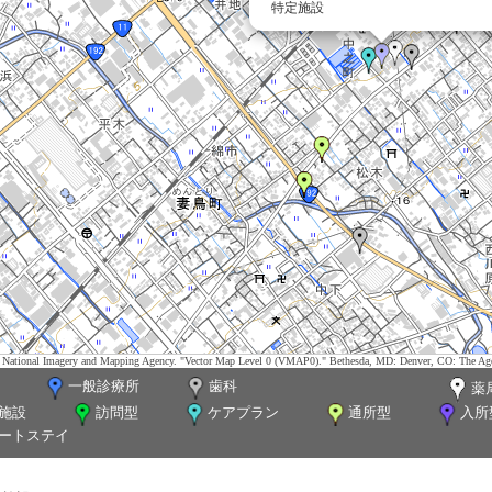
特定施設
tes. National Imagery and Mapping Agency. "Vector Map Level 0 (VMAP0)." Bethesda, MD: Denver, CO: The Ag
一般診療所
歯科
薬
施設
訪問型
ケアプラン
通所型
入所
ートステイ