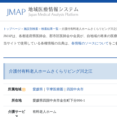
トップページ
>
施設別検索
>
検索結果一覧
> 介護付有料老人ホームさくらリビング川之
JMAPは、各都道府県医師会、郡市区医師会や会員が、自地域の将来の医
当サイトで使用している各種情報の出典は、
各情報のソースについて
をご
介護付有料老人ホームさくらリビング川之江
所属地域
愛媛県
｜
宇摩医療圏
｜
四国中央市
所在地
愛媛県四国中央市金生町下分996-1
介護サービ
有料老人ホーム
ス