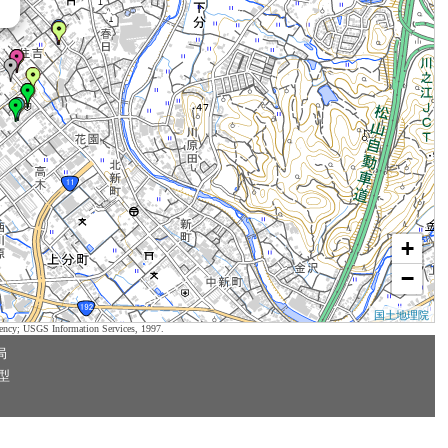
+
−
国土地理院
ency; USGS Information Services, 1997.
局
型