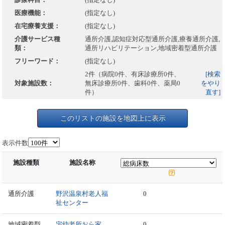
医療機能：
(指定なし)
在宅療養支援：
(指定なし)
介護サービス種
通所介護,認知症対応型通所介護,療養通所介護,
類：
通所リハビリテーション,地域密着型通所介護
フリーワード：
(指定なし)
2件（病院0件、有床診療所0件、
[検索
対象施設数：
無床診療所0件、歯科0件、薬局0
をやり
件）
直す]
このリストの施設を地図上に表示
表示件数
施設種類
施設名称
通所介護
野沢温泉村老人福
0
祉センター
地域密着型
宅幼老所おら家
0