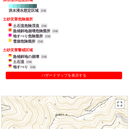
洪水浸水想定区域
詳細
土砂災害危険個所
土石流危険渓流
詳細
急傾斜地崩壊危険箇所
詳細
地すべり危険箇所
詳細
雪崩危険箇所
詳細
土砂災害警戒区域
急傾斜地の崩壊
詳細
土石流
詳細
地すべり
詳細
ハザードマップを表示する