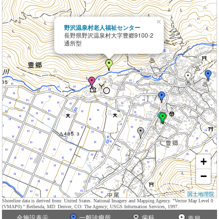
×
野沢温泉村老人福祉センター
長野県野沢温泉村大字豊郷9100-2
通所型
+
−
国土地理院
Shoreline data is derived from: United States. National Imagery and Mapping Agency. "Vector Map Level 0
(VMAP0)." Bethesda, MD: Denver, CO: The Agency; USGS Information Services, 1997.
全施設表示
一般診療所
歯科
薬局