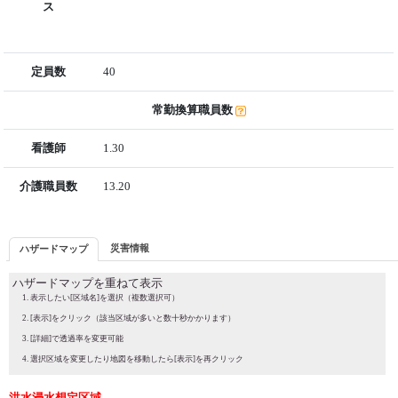
ス
定員数
40
常勤換算職員数
看護師
1.30
介護職員数
13.20
災害情報
ハザードマップ
ハザードマップを重ねて表示
表示したい[区域名]を選択（複数選択可）
[表示]をクリック（該当区域が多いと数十秒かかります）
[詳細]で透過率を変更可能
選択区域を変更したり地図を移動したら[表示]を再クリック
洪水浸水想定区域