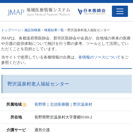
トップページ
>
施設別検索
>
検索結果一覧
> 野沢温泉村老人福祉センター
JMAPは、各都道府県医師会、郡市区医師会や会員が、自地域の将来の医療
や介護の提供体制について検討を行う際の参考、ツールとして活用してい
ただくことを目的としています。
当サイトで使用している各種情報の出典は、
各情報のソースについて
をご
参照ください。
野沢温泉村老人福祉センター
所属地域
長野県
｜
北信医療圏
｜
野沢温泉村
所在地
長野県野沢温泉村大字豊郷9100-2
介護サービ
通所介護