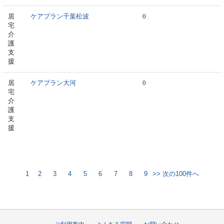
居
ケアプラン千葉松波
0
宅
介
護
支
援
居
ケアプラン大河
0
宅
介
護
支
援
1
2
3
4
5
6
7
8
9
>> 次の100件へ