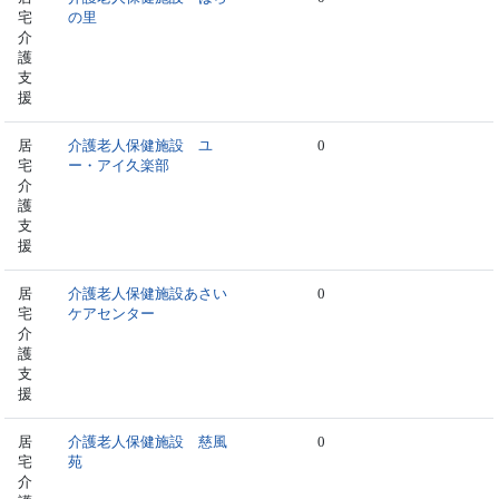
宅
の里
介
護
支
援
居
介護老人保健施設 ユ
0
宅
ー・アイ久楽部
介
護
支
援
居
介護老人保健施設あさい
0
宅
ケアセンター
介
護
支
援
居
介護老人保健施設 慈風
0
宅
苑
介