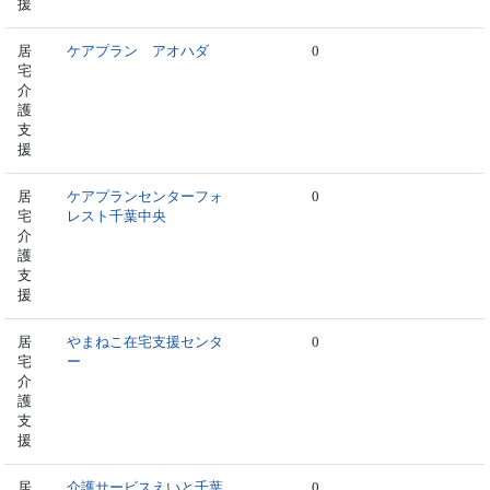
援
居
ケアプラン アオハダ
0
宅
介
護
支
援
居
ケアプランセンターフォ
0
宅
レスト千葉中央
介
護
支
援
居
やまねこ在宅支援センタ
0
宅
ー
介
護
支
援
居
介護サービスえいと千葉
0