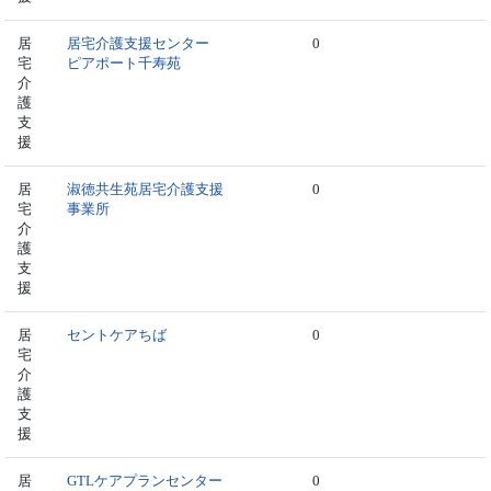
居
居宅介護支援センター
0
宅
ピアポート千寿苑
介
護
支
援
居
淑徳共生苑居宅介護支援
0
宅
事業所
介
護
支
援
居
セントケアちば
0
宅
介
護
支
援
居
GTLケアプランセンター
0