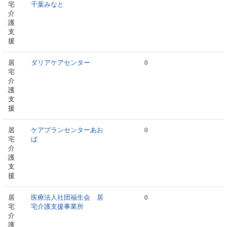
宅
千葉みなと
介
護
支
援
居
ダリアケアセンター
0
宅
介
護
支
援
居
ケアプランセンターあお
0
宅
ば
介
護
支
援
居
医療法人社団福生会 居
0
宅
宅介護支援事業所
介
護