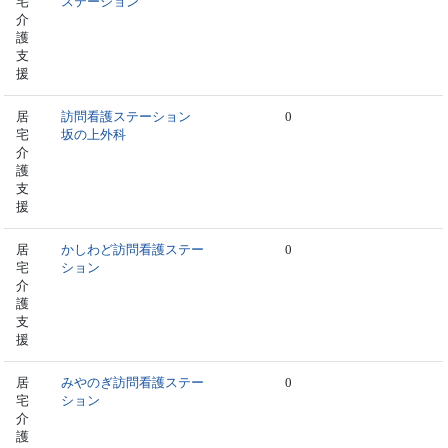
宅
ステーション
介
護
支
援
居
訪問看護ステーション
0
宅
坂の上外科
介
護
支
援
居
かしわど訪問看護ステー
0
宅
ション
介
護
支
援
居
みやのぎ訪問看護ステー
0
宅
ション
介
護