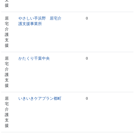
援
居
やさしい手浜野 居宅介
0
宅
護支援事業所
介
護
支
援
居
かたくり千葉中央
0
宅
介
護
支
援
居
いきいきケアプラン都町
0
宅
介
護
支
援