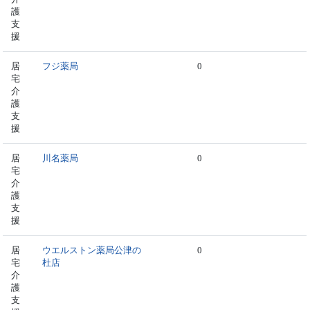
護
支
援
居
フジ薬局
0
宅
介
護
支
援
居
川名薬局
0
宅
介
護
支
援
居
ウエルストン薬局公津の
0
宅
杜店
介
護
支