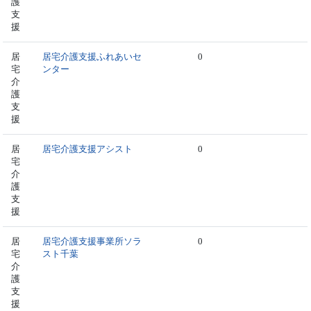
護
支
援
居
居宅介護支援ふれあいセ
0
宅
ンター
介
護
支
援
居
居宅介護支援アシスト
0
宅
介
護
支
援
居
居宅介護支援事業所ソラ
0
宅
スト千葉
介
護
支
援