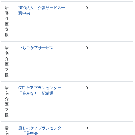
居
NPO法人 介護サービス千
0
宅
葉中央
介
護
支
援
居
いちごケアサービス
0
宅
介
護
支
援
居
GTLケアプランセンター
0
宅
千葉みなと 駅前通
介
護
支
援
居
癒しのケアプランセンタ
0
宅
ー千葉中央