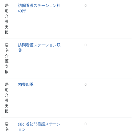
居
訪問看護ステーション杜
0
宅
の街
介
護
支
援
居
訪問看護ステーション双
0
宅
葉
介
護
支
援
居
柏豊四季
0
宅
介
護
支
援
居
鎌ヶ谷訪問看護ステーシ
0
宅
ョン