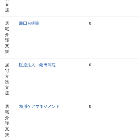
支
援
居
勝田台病院
0
宅
介
護
支
援
居
医療法人 鎗田病院
0
宅
介
護
支
援
居
相川ケアマネジメント
0
宅
介
護
支
援