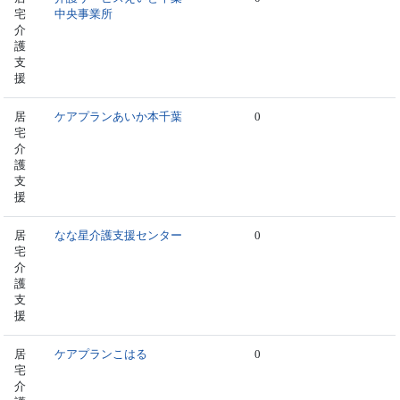
宅
中央事業所
介
護
支
援
居
ケアプランあいか本千葉
0
宅
介
護
支
援
居
なな星介護支援センター
0
宅
介
護
支
援
居
ケアプランこはる
0
宅
介