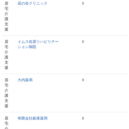
居
花の谷クリニック
0
宅
介
護
支
援
居
イムス佐原リハビリテー
0
宅
ション病院
介
護
支
援
居
大内薬局
0
宅
介
護
支
援
居
有限会社銀座薬局
0
宅
介