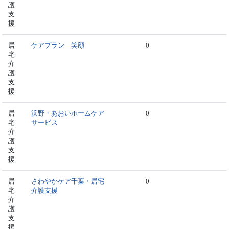
護
支
援
居
ケアプラン 笑顔
0
宅
介
護
支
援
居
浜野・あおいホームケア
0
宅
サービス
介
護
支
援
居
さわやかケア千葉・居宅
0
宅
介護支援
介
護
支
援