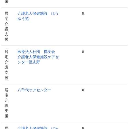
援
居
介護老人保健施設 ほう
0
宅
ゆう苑
介
護
支
援
居
医療法人社団 愛友会
0
宅
介護老人保健施設ケアセ
介
ンター習志野
護
支
援
居
八千代ケアセンター
0
宅
介
護
支
援
居
介護老人保健施設 ばら
0