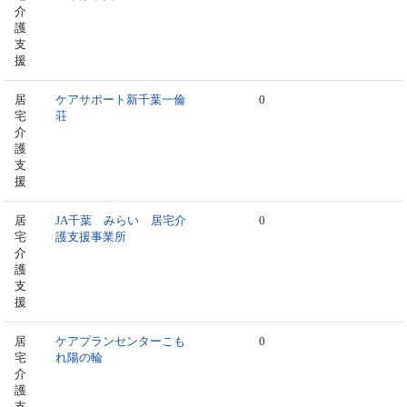
介
護
支
援
居
ケアサポート新千葉一倫
0
宅
荘
介
護
支
援
居
JA千葉 みらい 居宅介
0
宅
護支援事業所
介
護
支
援
居
ケアプランセンターこも
0
宅
れ陽の輪
介
護
支