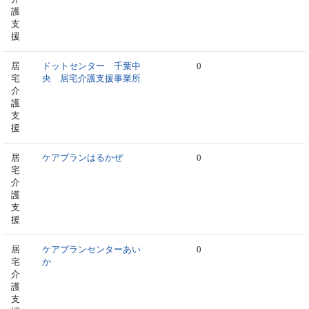
護
支
援
居
ドットセンター 千葉中
0
宅
央 居宅介護支援事業所
介
護
支
援
居
ケアプランはるかぜ
0
宅
介
護
支
援
居
ケアプランセンターあい
0
宅
か
介
護
支