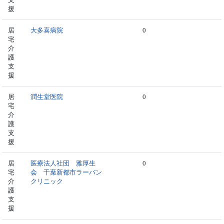
援
居
大多喜病院
0
宅
介
護
支
援
居
潤生堂医院
0
宅
介
護
支
援
居
医療法人社団 雅厚生
0
宅
会 千葉新都市ラーバン
介
クリニック
護
支
援