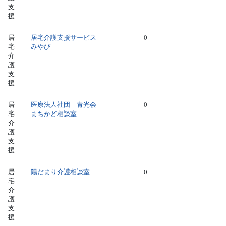
支
援
居
居宅介護支援サービス
0
宅
みやび
介
護
支
援
居
医療法人社団 青光会
0
宅
まちかど相談室
介
護
支
援
居
陽だまり介護相談室
0
宅
介
護
支
援