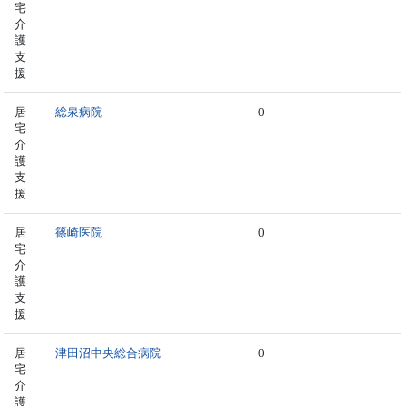
宅
介
護
支
援
居
総泉病院
0
宅
介
護
支
援
居
篠崎医院
0
宅
介
護
支
援
居
津田沼中央総合病院
0
宅
介
護