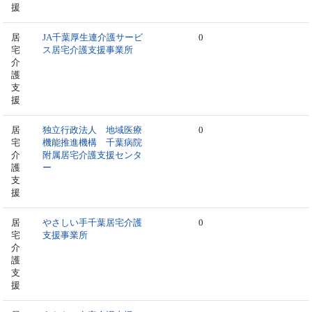
援
居
JA千葉厚生連介護サービ
0
宅
ス居宅介護支援事業所
介
護
支
援
居
独立行政法人 地域医療
0
宅
機能推進機構 千葉病院
介
附属居宅介護支援センタ
護
ー
支
援
居
やさしい手千葉居宅介護
0
宅
支援事業所
介
護
支
援