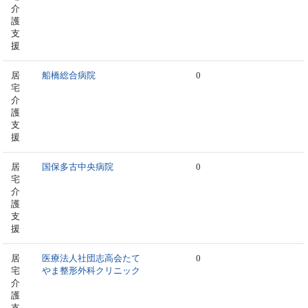
介
護
支
援
居
船橋総合病院
0
宅
介
護
支
援
居
国保多古中央病院
0
宅
介
護
支
援
居
医療法人社団志高会たて
0
宅
やま整形外科クリニック
介
護
支