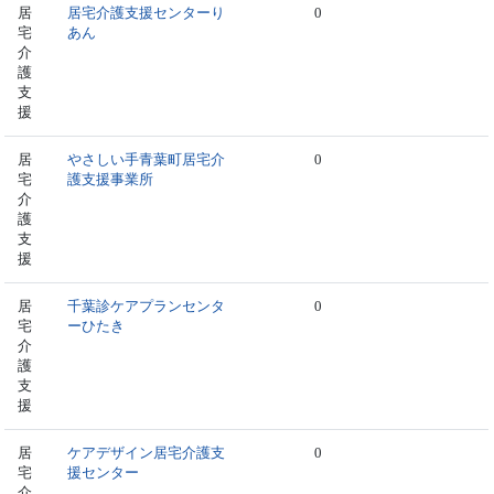
居
居宅介護支援センターり
0
宅
あん
介
護
支
援
居
やさしい手青葉町居宅介
0
宅
護支援事業所
介
護
支
援
居
千葉診ケアプランセンタ
0
宅
ーひたき
介
護
支
援
居
ケアデザイン居宅介護支
0
宅
援センター
介