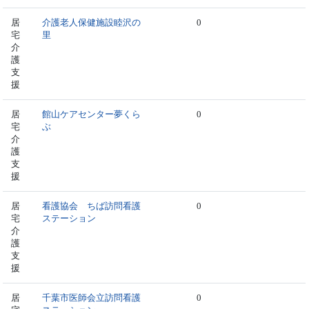
居
介護老人保健施設睦沢の
0
宅
里
介
護
支
援
居
館山ケアセンター夢くら
0
宅
ぶ
介
護
支
援
居
看護協会 ちば訪問看護
0
宅
ステーション
介
護
支
援
居
千葉市医師会立訪問看護
0