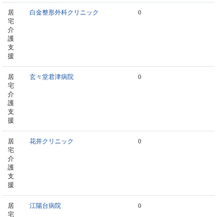
居
白金整形外科クリニック
0
宅
介
護
支
援
居
玄々堂君津病院
0
宅
介
護
支
援
居
花井クリニック
0
宅
介
護
支
援
居
江陽台病院
0
宅