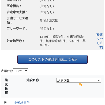
医療機能：
(指定なし)
在宅療養支援：
(指定なし)
介護サービス種
居宅介護支援
類：
フリーワード：
(指定なし)
[検索
1,640件（病院0件、有床診療所0
をや
対象施設数：
件、無床診療所0件、歯科0件、薬
り直
局0件）
す]
このリストの施設を地図上に表示
表示件数
施
施設名称
設
種
類
居
北部診療所
0