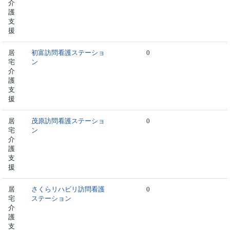
介
護
支
援
居
初富訪問看護ステーショ
0
宅
ン
介
護
支
援
居
茂原訪問看護ステーショ
0
宅
ン
介
護
支
援
居
さくらリハビリ訪問看護
0
宅
ステーション
介
護
支