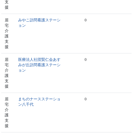
支
援
居
みやこ訪問看護ステーシ
0
宅
ョン
介
護
支
援
居
医療法人社団賢仁会あす
0
宅
みが丘訪問看護ステーシ
介
ョン
護
支
援
居
まちのナースステーショ
0
宅
ン八千代
介
護
支
援