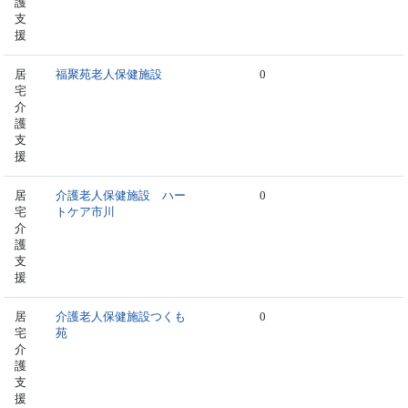
護
支
援
居
福聚苑老人保健施設
0
宅
介
護
支
援
居
介護老人保健施設 ハー
0
宅
トケア市川
介
護
支
援
居
介護老人保健施設つくも
0
宅
苑
介
護
支
援