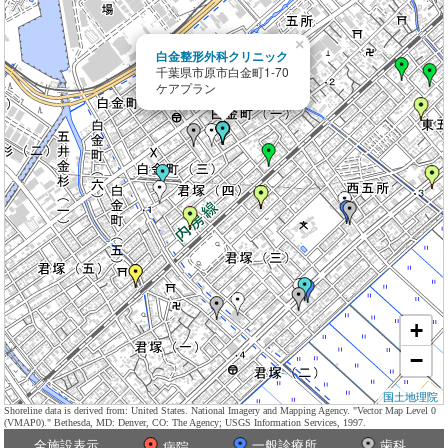
×
白金整形外科クリニック
千葉県市原市白金町1-70
ケアプラン
+
−
国土地理院
Shoreline data is derived from: United States. National Imagery and Mapping Agency. "Vector Map Level 0
(VMAP0)." Bethesda, MD: Denver, CO: The Agency; USGS Information Services, 1997.
全施設表示
一般診療所
歯科
病院