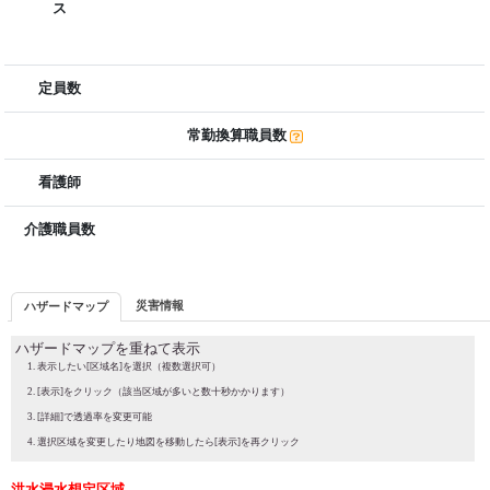
ス
定員数
常勤換算職員数
看護師
介護職員数
災害情報
ハザードマップ
ハザードマップを重ねて表示
表示したい[区域名]を選択（複数選択可）
[表示]をクリック（該当区域が多いと数十秒かかります）
[詳細]で透過率を変更可能
選択区域を変更したり地図を移動したら[表示]を再クリック
洪水浸水想定区域