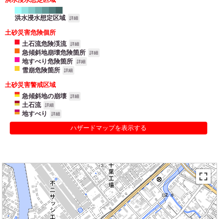
洪水浸水想定区域
詳細
土砂災害危険個所
土石流危険渓流
詳細
急傾斜地崩壊危険箇所
詳細
地すべり危険箇所
詳細
雪崩危険箇所
詳細
土砂災害警戒区域
急傾斜地の崩壊
詳細
土石流
詳細
地すべり
詳細
ハザードマップを表示する