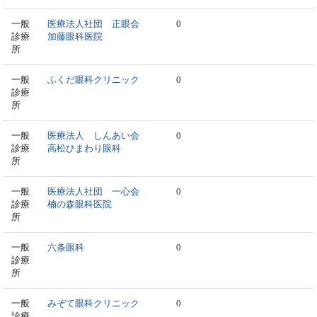
一般
医療法人社団 正眼会
0
診療
加藤眼科医院
所
一般
ふくだ眼科クリニック
0
診療
所
一般
医療法人 しんあい会
0
診療
高松ひまわり眼科
所
一般
医療法人社団 一心会
0
診療
楠の森眼科医院
所
一般
六条眼科
0
診療
所
一般
みぞて眼科クリニック
0
診療