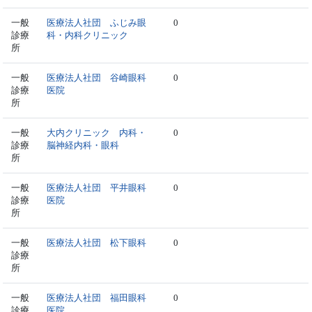
一般
医療法人社団 ふじみ眼
0
診療
科・内科クリニック
所
一般
医療法人社団 谷崎眼科
0
診療
医院
所
一般
大内クリニック 内科・
0
診療
脳神経内科・眼科
所
一般
医療法人社団 平井眼科
0
診療
医院
所
一般
医療法人社団 松下眼科
0
診療
所
一般
医療法人社団 福田眼科
0
診療
医院