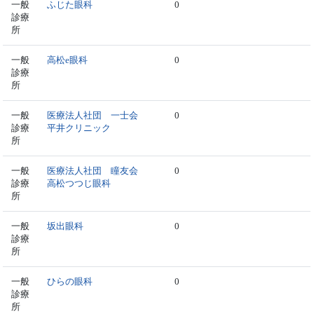
一般
ふじた眼科
0
診療
所
一般
高松e眼科
0
診療
所
一般
医療法人社団 一士会
0
診療
平井クリニック
所
一般
医療法人社団 瞳友会
0
診療
高松つつじ眼科
所
一般
坂出眼科
0
診療
所
一般
ひらの眼科
0
診療
所