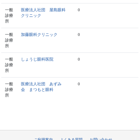
一般
医療法人社団 屋島眼科
0
診療
クリニック
所
一般
加藤眼科クリニック
0
診療
所
一般
しょうじ眼科医院
0
診療
所
一般
医療法人社団 あずみ
0
診療
会 まつもと眼科
所
ご利用案内
よくある質問
お問い合わせ