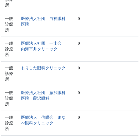
所
一般
医療法人社団 白神眼科
0
診療
医院
所
一般
医療法人社団 一士会
0
診療
内海平井クリニック
所
一般
もりした眼科クリニック
0
診療
所
一般
医療法人社団 藤沢眼科
0
診療
医院 藤沢眼科
所
一般
医療法人 信眼会 まな
0
診療
べ眼科クリニック
所