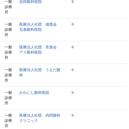
一般
浜田眼科医院
0
診療
所
一般
医療法人社団 雄貴会
0
診療
五条眼科医院
所
一般
医療法人社団 良亜会
0
診療
アイ眼科医院
所
一般
医療法人社団 うえだ眼
0
診療
科
所
一般
かわにし眼科医院
0
診療
所
一般
医療法人社団 内田眼科
0
診療
クリニック
所