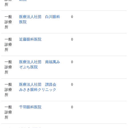
所
一般
医療法人社団 白川眼科
0
診療
医院
所
一般
近藤眼科医院
0
診療
所
一般
医療法人社団 南福萬み
0
診療
ぞぶち医院
所
一般
医療法人社団 讃昌会
0
診療
みさき眼科クリニック
所
一般
千羽眼科医院
0
診療
所