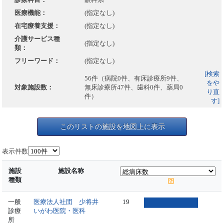
医療機能：
(指定なし)
在宅療養支援：
(指定なし)
介護サービス種
(指定なし)
類：
フリーワード：
(指定なし)
[検索
56件（病院0件、有床診療所9件、
をや
対象施設数：
無床診療所47件、歯科0件、薬局0
り直
件）
す]
このリストの施設を地図上に表示
表示件数
施設
施設名称
種類
一般
医療法人社団 少将井
19
診療
いがわ医院・医科
所