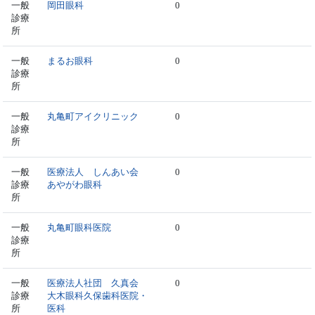
一般
岡田眼科
0
診療
所
一般
まるお眼科
0
診療
所
一般
丸亀町アイクリニック
0
診療
所
一般
医療法人 しんあい会
0
診療
あやがわ眼科
所
一般
丸亀町眼科医院
0
診療
所
一般
医療法人社団 久真会
0
診療
大木眼科久保歯科医院・
所
医科