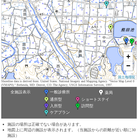
+
−
国土地理院
Shoreline data is derived from: United States. National Imagery and Mapping Agency. "Vector Map Level 0
(VMAP0)." Bethesda, MD: Denver, CO: The Agency; USGS Information Services, 1997.
全施設表示
一般診療所
薬局
通所型
ショートステイ
入所型
訪問型
ケアプラン
施設の場所は正確でない場合があります。
地図上に周辺の施設が表示されます。（当施設からの距離が近い順に30
施設）