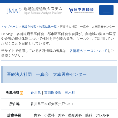
トップページ
>
施設別検索
>
検索結果一覧
> 医療法人社団 一真会 大幸医療センター
JMAPは、各都道府県医師会、郡市区医師会や会員が、自地域の将来の医療
や介護の提供体制について検討を行う際の参考、ツールとして活用してい
ただくことを目的としています。
当サイトで使用している各種情報の出典は、
各情報のソースについて
をご
参照ください。
医療法人社団 一真会 大幸医療センター
所属地域
香川県
｜
東部医療圏
｜
三木町
所在地
香川県三木町大字井戸526-1
診療科目
内科 小児科 外科 整形外科 眼科 アレルギー