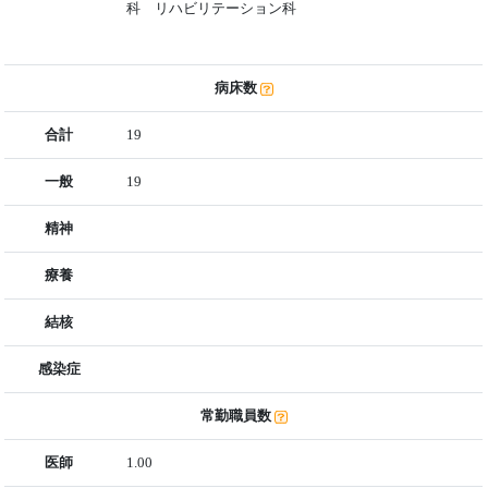
科 リハビリテーション科
病床数
合計
19
一般
19
精神
療養
結核
感染症
常勤職員数
医師
1.00