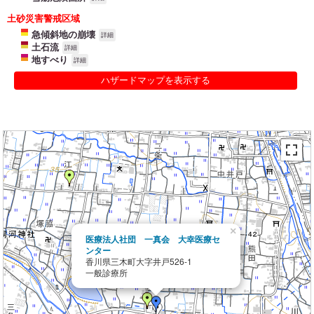
土砂災害警戒区域
急傾斜地の崩壊
詳細
土石流
詳細
地すべり
詳細
ハザードマップを表示する
×
医療法人社団 一真会 大幸医療セ
ンター
香川県三木町大字井戸526-1
一般診療所