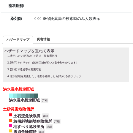
歯科医師
薬剤師
0.00 ※保険薬局の検索時のみ人数表示
災害情報
ハザードマップ
ハザードマップを重ねて表示
表示したい[区域名]を選択（複数選択可）
[表示]をクリック（該当区域が多いと数十秒かかります）
[詳細]で透過率を変更可能
選択区域を変更したり地図を移動したら[表示]を再クリック
洪水浸水想定区域
洪水浸水想定区域
詳細
土砂災害危険個所
土石流危険渓流
詳細
急傾斜地崩壊危険箇所
詳細
地すべり危険箇所
詳細
雪崩危険箇所
詳細