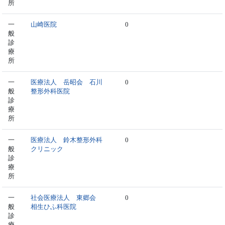
所
一
山崎医院
0
般
診
療
所
一
医療法人 岳昭会 石川
0
般
整形外科医院
診
療
所
一
医療法人 鈴木整形外科
0
般
クリニック
診
療
所
一
社会医療法人 東郷会
0
般
相生ひふ科医院
診
療