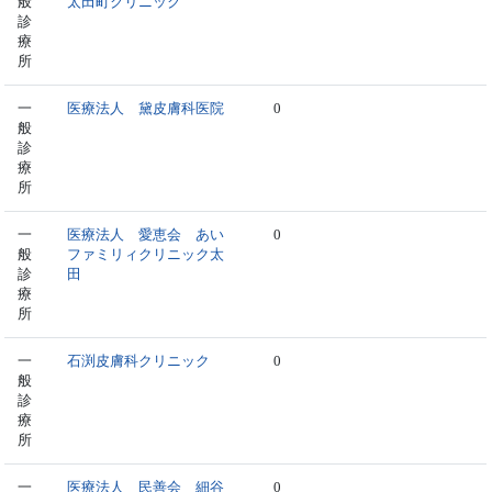
般
太田町クリニック
診
療
所
一
医療法人 黛皮膚科医院
0
般
診
療
所
一
医療法人 愛恵会 あい
0
般
ファミリィクリニック太
診
田
療
所
一
石渕皮膚科クリニック
0
般
診
療
所
一
医療法人 民善会 細谷
0