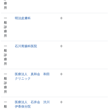
療
所
一
明治皮膚科
0
般
診
療
所
一
石川胃腸科医院
0
般
診
療
所
一
医療法人 真和会 和田
0
般
クリニック
診
療
所
一
医療法人 石井会 渋川
0
般
伊香保分院