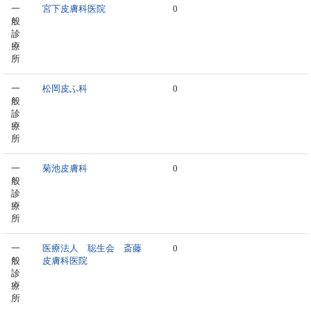
一
宮下皮膚科医院
0
般
診
療
所
一
松岡皮ふ科
0
般
診
療
所
一
菊池皮膚科
0
般
診
療
所
一
医療法人 聡生会 斎藤
0
般
皮膚科医院
診
療
所