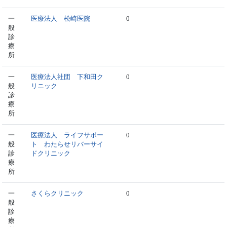
一
医療法人 松崎医院
0
般
診
療
所
一
医療法人社団 下和田ク
0
般
リニック
診
療
所
一
医療法人 ライフサポー
0
般
ト わたらせリバーサイ
診
ドクリニック
療
所
一
さくらクリニック
0
般
診
療