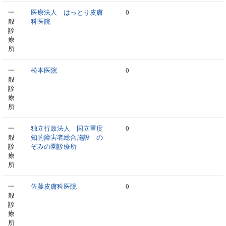
一
医療法人 はっとり皮膚
0
般
科医院
診
療
所
一
松本医院
0
般
診
療
所
一
独立行政法人 国立重度
0
般
知的障害者総合施設 の
診
ぞみの園診療所
療
所
一
佐藤皮膚科医院
0
般
診
療
所