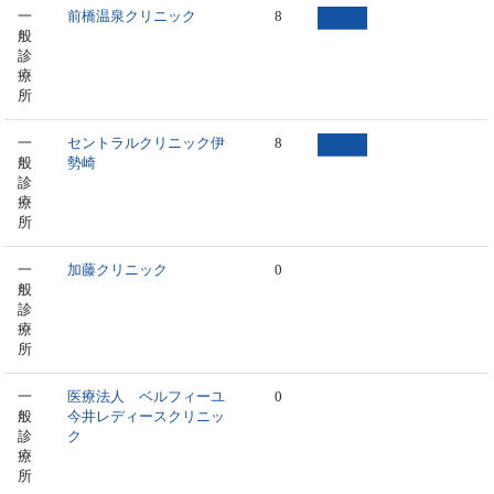
一
前橋温泉クリニック
8
般
診
療
所
一
セントラルクリニック伊
8
般
勢崎
診
療
所
一
加藤クリニック
0
般
診
療
所
一
医療法人 ベルフィーユ
0
般
今井レディースクリニッ
診
ク
療
所