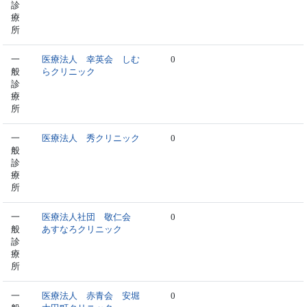
診
療
所
一
医療法人 幸英会 しむ
0
般
らクリニック
診
療
所
一
医療法人 秀クリニック
0
般
診
療
所
一
医療法人社団 敬仁会
0
般
あすなろクリニック
診
療
所
一
医療法人 赤青会 安堀
0