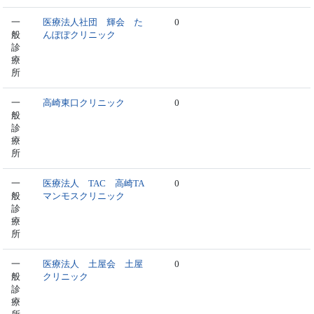
一
医療法人社団 輝会 た
0
般
んぽぽクリニック
診
療
所
一
高崎東口クリニック
0
般
診
療
所
一
医療法人 TAC 高崎TA
0
般
マンモスクリニック
診
療
所
一
医療法人 土屋会 土屋
0
般
クリニック
診
療