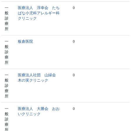
一
医療法人 淳幸会 たち
0
般
ばな小児科アレルギー科
診
クリニック
療
所
一
板倉医院
0
般
診
療
所
一
医療法人社団 山緑会
0
般
木の実クリニック
診
療
所
一
医療法人 大勝会 おお
0
般
いクリニック
診
療
所