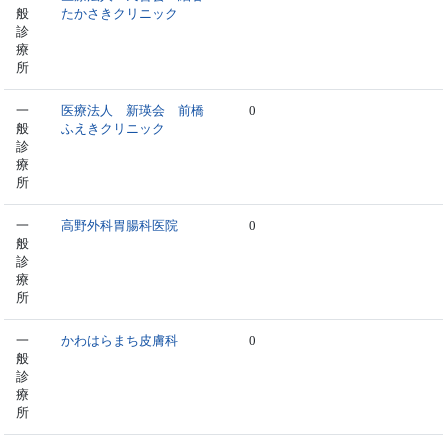
般
たかさきクリニック
診
療
所
一
医療法人 新瑛会 前橋
0
般
ふえきクリニック
診
療
所
一
高野外科胃腸科医院
0
般
診
療
所
一
かわはらまち皮膚科
0
般
診
療
所