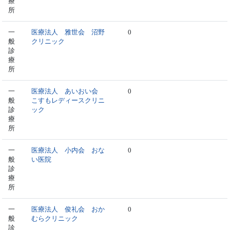
療
所
一
医療法人 雅世会 沼野
0
般
クリニック
診
療
所
一
医療法人 あいおい会
0
般
こすもレディースクリニ
診
ック
療
所
一
医療法人 小内会 おな
0
般
い医院
診
療
所
一
医療法人 俊礼会 おか
0
般
むらクリニック
診