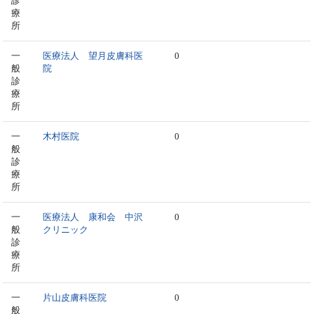
診
療
所
一
医療法人 望月皮膚科医
0
般
院
診
療
所
一
木村医院
0
般
診
療
所
一
医療法人 康和会 中沢
0
般
クリニック
診
療
所
一
片山皮膚科医院
0
般