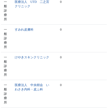
一
医療法人 UTD 二之宮
0
般
クリニック
診
療
所
一
すみれ皮膚科
0
般
診
療
所
一
けやきスキンクリニック
0
般
診
療
所
一
医療法人 中央樹会 い
0
般
わさき内科・皮ふ科
診
療
所