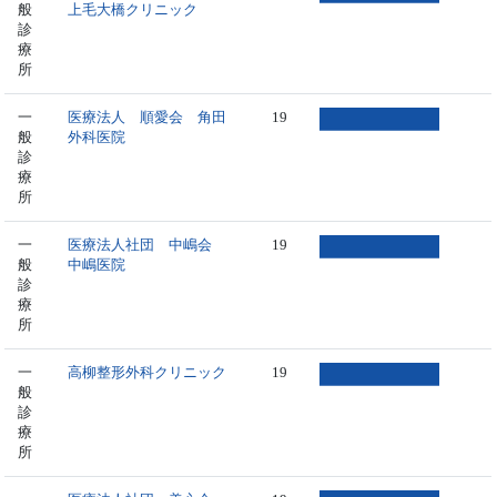
般
上毛大橋クリニック
診
療
所
一
医療法人 順愛会 角田
19
般
外科医院
診
療
所
一
医療法人社団 中嶋会
19
般
中嶋医院
診
療
所
一
高柳整形外科クリニック
19
般
診
療
所