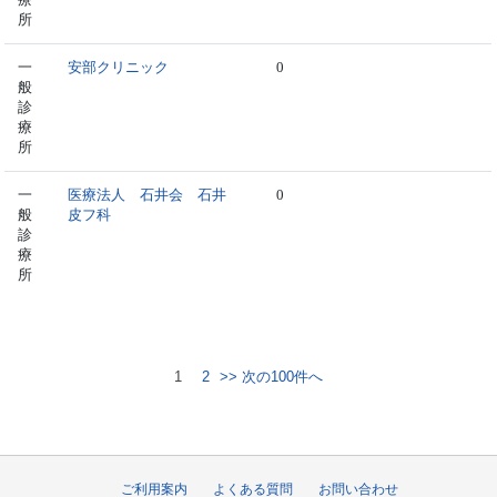
所
一
安部クリニック
0
般
診
療
所
一
医療法人 石井会 石井
0
般
皮フ科
診
療
所
1
2
>> 次の100件へ
ご利用案内
よくある質問
お問い合わせ