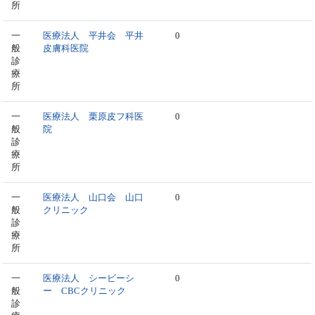
所
一
医療法人 平井会 平井
0
般
皮膚科医院
診
療
所
一
医療法人 栗原皮フ科医
0
般
院
診
療
所
一
医療法人 山口会 山口
0
般
クリニック
診
療
所
一
医療法人 シービーシ
0
般
ー CBCクリニック
診