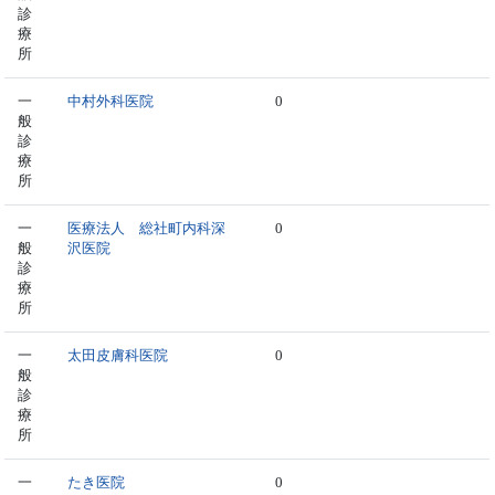
診
療
所
一
中村外科医院
0
般
診
療
所
一
医療法人 総社町内科深
0
般
沢医院
診
療
所
一
太田皮膚科医院
0
般
診
療
所
一
たき医院
0