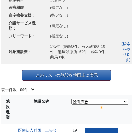
医療機能：
(指定なし)
在宅療養支援：
(指定なし)
介護サービス種
(指定なし)
類：
フリーワード：
(指定なし)
[検索
172件（病院0件、有床診療所10
をや
対象施設数：
件、無床診療所162件、歯科0件、
り直
薬局0件）
す]
このリストの施設を地図上に表示
表示件数
施
施設名称
設
種
類
一
医療法人社団 三矢会
19