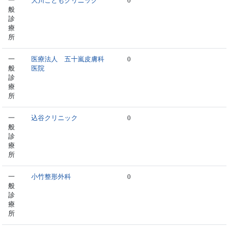
一
大川こどもクリニック
0
般
診
療
所
一
医療法人 五十嵐皮膚科
0
般
医院
診
療
所
一
込谷クリニック
0
般
診
療
所
一
小竹整形外科
0
般
診
療
所