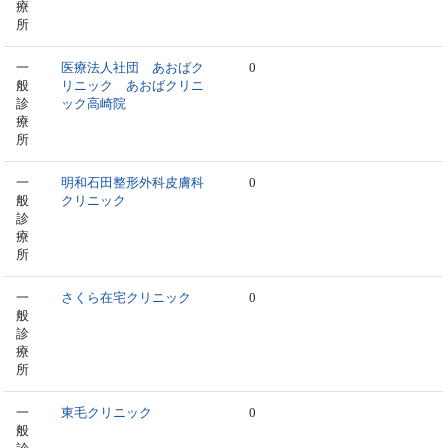
療
所
一
医療法人社団 あおばク
0
般
リニック あおばクリニ
診
ック高崎院
療
所
一
明和石田整形外科皮膚科
0
般
クリニック
診
療
所
一
さくら在宅クリニック
0
般
診
療
所
一
東毛クリニック
0
般