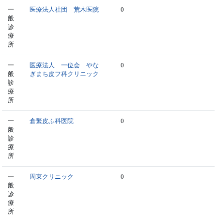
一
医療法人社団 荒木医院
0
般
診
療
所
一
医療法人 一位会 やな
0
般
ぎまち皮フ科クリニック
診
療
所
一
倉繁皮ふ科医院
0
般
診
療
所
一
周東クリニック
0
般
診
療
所