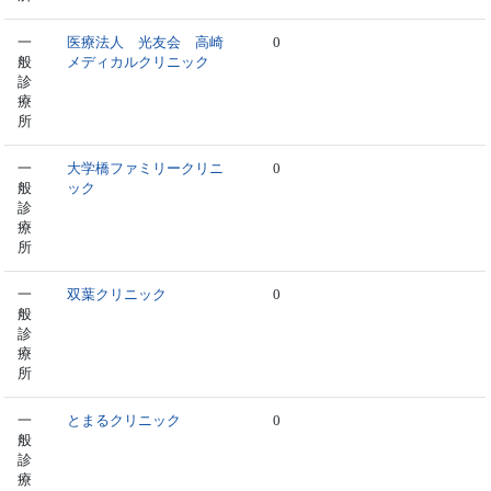
一
医療法人 光友会 高崎
0
般
メディカルクリニック
診
療
所
一
大学橋ファミリークリニ
0
般
ック
診
療
所
一
双葉クリニック
0
般
診
療
所
一
とまるクリニック
0
般
診
療