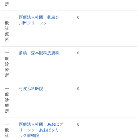
所
一
医療法人社団 眞恵会
0
般
川田クリニック
診
療
所
一
前橋 森本眼科皮膚科
0
般
診
療
所
一
弓皮ふ科医院
0
般
診
療
所
一
医療法人社団 あおばク
0
般
リニック あおばクリニ
診
ック前橋院