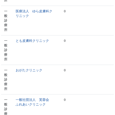
所
一
医療法人 ゆら皮膚科ク
0
般
リニック
診
療
所
一
とも皮膚科クリニック
0
般
診
療
所
一
おがたクリニック
0
般
診
療
所
一
一般社団法人 芙蓉会
0
般
ふれあいクリニック
診
療