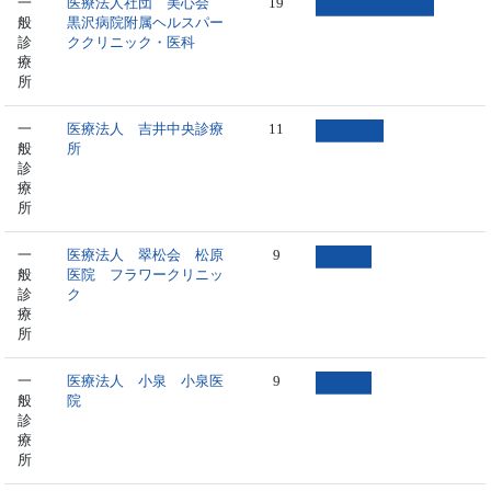
一
医療法人社団 美心会
19
般
黒沢病院附属ヘルスパー
診
ククリニック・医科
療
所
一
医療法人 吉井中央診療
11
般
所
診
療
所
一
医療法人 翠松会 松原
9
般
医院 フラワークリニッ
診
ク
療
所
一
医療法人 小泉 小泉医
9
般
院
診
療
所