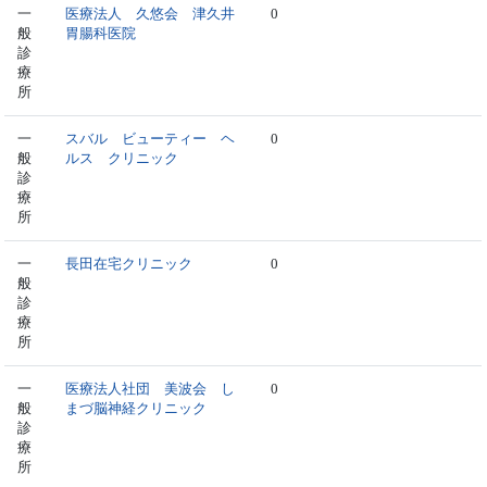
一
医療法人 久悠会 津久井
0
般
胃腸科医院
診
療
所
一
スバル ビューティー ヘ
0
般
ルス クリニック
診
療
所
一
長田在宅クリニック
0
般
診
療
所
一
医療法人社団 美波会 し
0
般
まづ脳神経クリニック
診
療
所