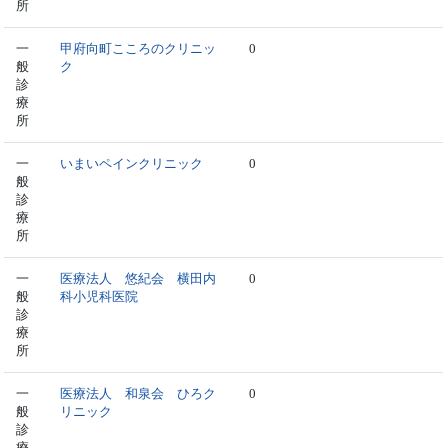
所
一
甲府向町こころのクリニッ
0
般
ク
診
療
所
一
いまいペインクリニック
0
般
診
療
所
一
医療法人 悠紀会 横田内
0
般
科小児科医院
診
療
所
一
医療法人 和泉会 ひろク
0
般
リニック
診
療