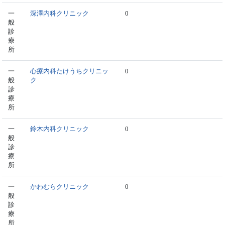
一
深澤内科クリニック
0
般
診
療
所
一
心療内科たけうちクリニッ
0
般
ク
診
療
所
一
鈴木内科クリニック
0
般
診
療
所
一
かわむらクリニック
0
般
診
療
所