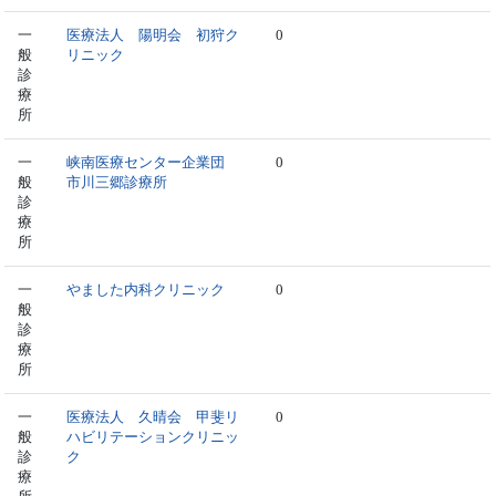
一
医療法人 陽明会 初狩ク
0
般
リニック
診
療
所
一
峡南医療センター企業団
0
般
市川三郷診療所
診
療
所
一
やました内科クリニック
0
般
診
療
所
一
医療法人 久晴会 甲斐リ
0
般
ハビリテーションクリニッ
診
ク
療