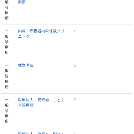
般
療所
診
療
所
一
内科・呼吸器内科保坂クリ
0
般
ニック
診
療
所
一
林野医院
0
般
診
療
所
一
医療法人 雙寿会 ことぶ
0
般
き診療所
診
療
所