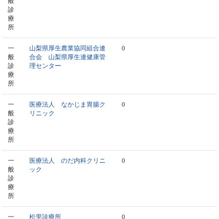
般
診
療
所
一
山梨県厚生農業協同組合連
0
般
合会 山梨県厚生連健康管
診
理センター
療
所
一
医療法人 なかじま胃腸ク
0
般
リニック
診
療
所
一
医療法人 のだ内科クリニ
0
般
ック
診
療
所
一
松里診療所
0