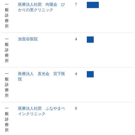
一
医療法人社団 向陽会 ひ
7
般
かりの里クリニック
診
療
所
一
加賀谷医院
4
般
診
療
所
一
医療法人 直光会 宮下医
4
般
院
診
療
所
一
医療法人社団 ふなやまペ
0
般
インクリニック
診
療
所