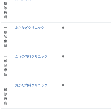
般
診
療
所
一
あさなぎクリニック
0
般
診
療
所
一
こうの内科クリニック
0
般
診
療
所
一
おかだ内科クリニック
0
般
診
療
所