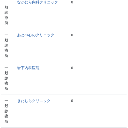
一
なかむら内科クリニック
0
般
診
療
所
一
あとべ心のクリニック
0
般
診
療
所
一
岩下内科医院
0
般
診
療
所
一
きたむらクリニック
0
般
診
療
所