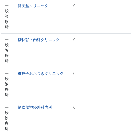
一
健友堂クリニック
0
般
診
療
所
一
櫻林腎・内科クリニック
0
般
診
療
所
一
稚枝子おおつきクリニック
0
般
診
療
所
一
笛吹脳神経外科内科
0
般
診
療
所