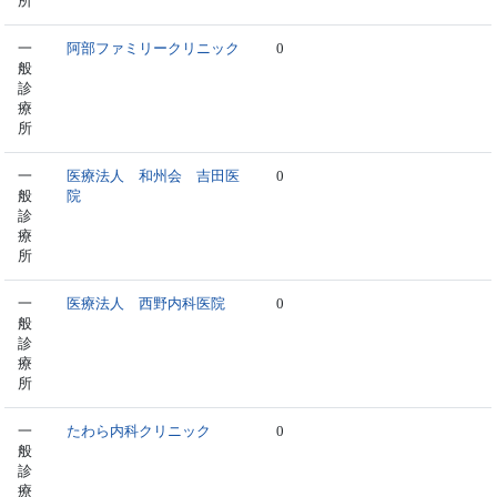
所
一
阿部ファミリークリニック
0
般
診
療
所
一
医療法人 和州会 吉田医
0
般
院
診
療
所
一
医療法人 西野内科医院
0
般
診
療
所
一
たわら内科クリニック
0
般
診
療