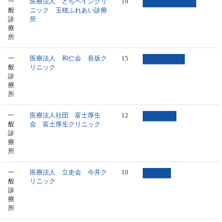
一
医療法人 どちペインクリ
19
般
ニック 玉穂ふれあい診療
診
所
療
所
一
医療法人 和仁会 長坂ク
15
般
リニック
診
療
所
一
医療法人社団 富士厚生
12
般
会 富士厚生クリニック
診
療
所
一
医療法人 立史会 今井ク
10
般
リニック
診
療
所