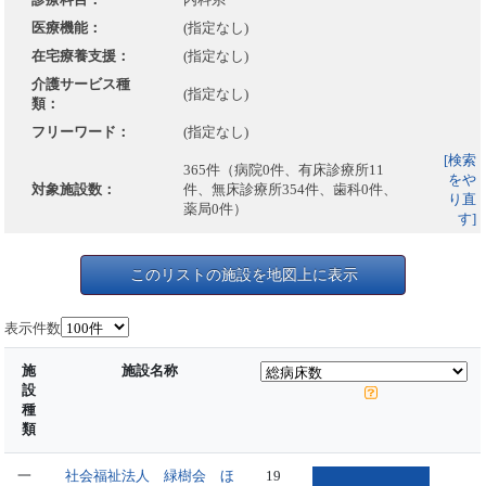
医療機能：
(指定なし)
在宅療養支援：
(指定なし)
介護サービス種
(指定なし)
類：
フリーワード：
(指定なし)
[検索
365件（病院0件、有床診療所11
をや
対象施設数：
件、無床診療所354件、歯科0件、
り直
薬局0件）
す]
このリストの施設を地図上に表示
表示件数
施
施設名称
設
種
類
一
社会福祉法人 緑樹会 ほ
19