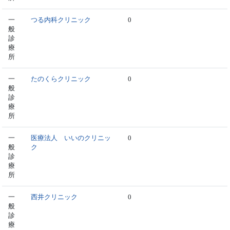
一
つる内科クリニック
0
般
診
療
所
一
たのくらクリニック
0
般
診
療
所
一
医療法人 いいのクリニッ
0
般
ク
診
療
所
一
西井クリニック
0
般
診
療