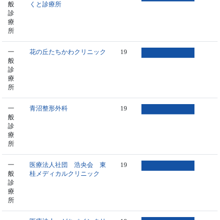
般
くと診療所
診
療
所
一
花の丘たちかわクリニック
19
般
診
療
所
一
青沼整形外科
19
般
診
療
所
一
医療法人社団 浩央会 東
19
般
桂メディカルクリニック
診
療
所