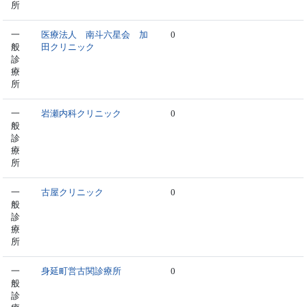
所
一
医療法人 南斗六星会 加
0
般
田クリニック
診
療
所
一
岩瀬内科クリニック
0
般
診
療
所
一
古屋クリニック
0
般
診
療
所
一
身延町営古関診療所
0
般
診