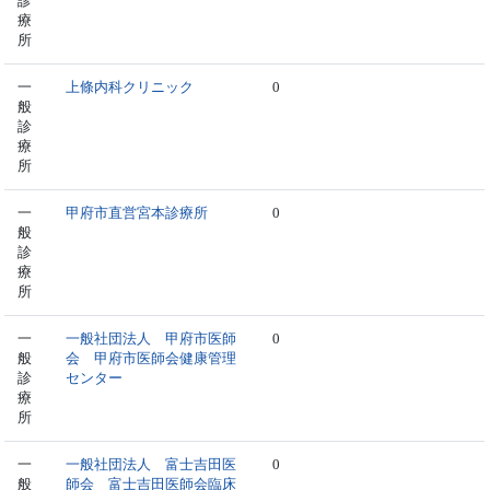
診
療
所
一
上條内科クリニック
0
般
診
療
所
一
甲府市直営宮本診療所
0
般
診
療
所
一
一般社団法人 甲府市医師
0
般
会 甲府市医師会健康管理
診
センター
療
所
一
一般社団法人 富士吉田医
0
般
師会 富士吉田医師会臨床