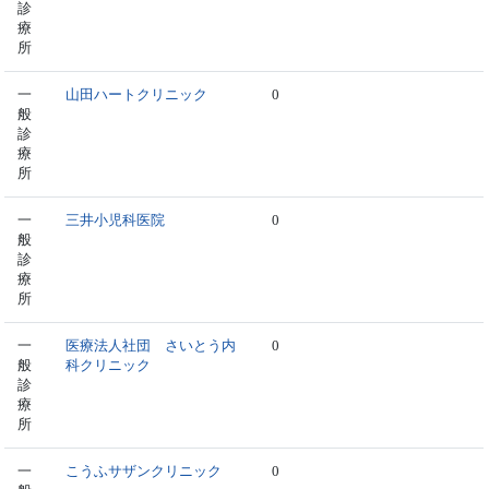
診
療
所
一
山田ハートクリニック
0
般
診
療
所
一
三井小児科医院
0
般
診
療
所
一
医療法人社団 さいとう内
0
般
科クリニック
診
療
所
一
こうふサザンクリニック
0