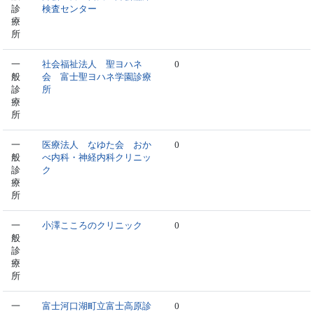
診
検査センター
療
所
一
社会福祉法人 聖ヨハネ
0
般
会 富士聖ヨハネ学園診療
診
所
療
所
一
医療法人 なゆた会 おか
0
般
べ内科・神経内科クリニッ
診
ク
療
所
一
小澤こころのクリニック
0
般
診
療
所
一
富士河口湖町立富士高原診
0