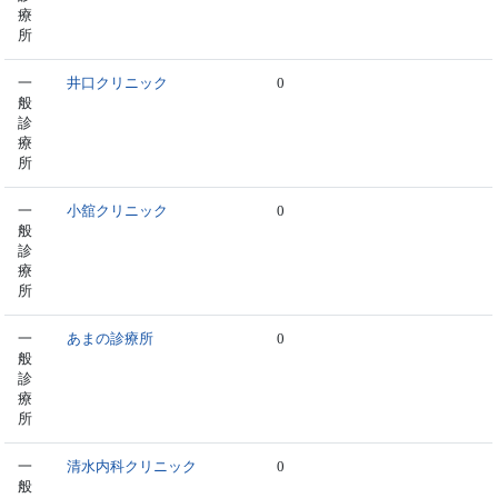
療
所
一
井口クリニック
0
般
診
療
所
一
小舘クリニック
0
般
診
療
所
一
あまの診療所
0
般
診
療
所
一
清水内科クリニック
0
般