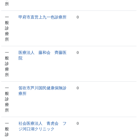
所
一
甲府市直営上九一色診療所
0
般
診
療
所
一
医療法人 藤和会 齊藤医
0
般
院
診
療
所
一
笛吹市芦川国民健康保険診
0
般
療所
診
療
所
一
社会医療法人 青虎会 フ
0
般
ジ河口湖クリニック
診