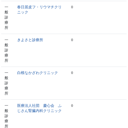
一
春日居皮フ・リウマチクリ
0
般
ニック
診
療
所
一
きよさと診療所
0
般
診
療
所
一
白根なかざわクリニック
0
般
診
療
所
一
医療法人社団 慶心会 ふ
0
般
じさん腎臓内科クリニック
診
療
所