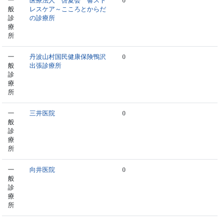
一
医療法人 啓夏会 響スト
0
般
レスケア～こころとからだ
診
の診療所
療
所
一
丹波山村国民健康保険鴨沢
0
般
出張診療所
診
療
所
一
三井医院
0
般
診
療
所
一
向井医院
0
般
診
療
所