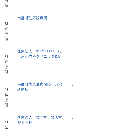
療
所
一
南部町佐野診療所
0
般
診
療
所
一
医療法人 INSYSTEM に
0
般
しおか内科クリニックRA
診
療
所
一
南部町国民健康保険 万沢
0
般
診療所
診
療
所
一
医療法人 樂々堂 樂天堂
0
般
整形外科
診