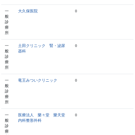
一
大久保医院
0
般
診
療
所
一
土田クリニック 腎・泌尿
0
般
器科
診
療
所
一
竜王みついクリニック
0
般
診
療
所
一
医療法人 樂々堂 樂天堂
0
般
内科整形外科
診
療