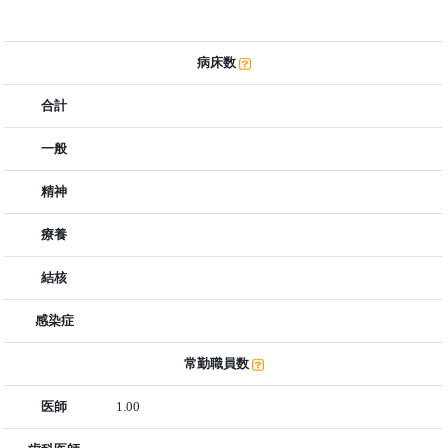
病床数
合計
一般
精神
療養
結核
感染症
常勤職員数
医師
1.00