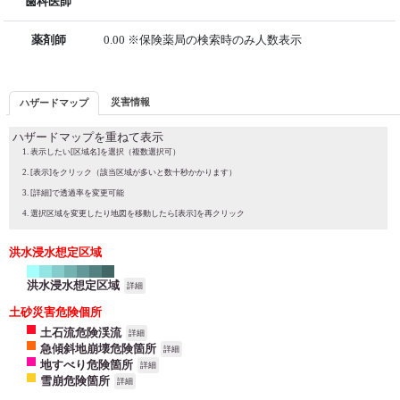
歯科医師
薬剤師
0.00 ※保険薬局の検索時のみ人数表示
災害情報
ハザードマップ
ハザードマップを重ねて表示
表示したい[区域名]を選択（複数選択可）
[表示]をクリック（該当区域が多いと数十秒かかります）
[詳細]で透過率を変更可能
選択区域を変更したり地図を移動したら[表示]を再クリック
洪水浸水想定区域
洪水浸水想定区域
詳細
土砂災害危険個所
土石流危険渓流
詳細
急傾斜地崩壊危険箇所
詳細
地すべり危険箇所
詳細
雪崩危険箇所
詳細