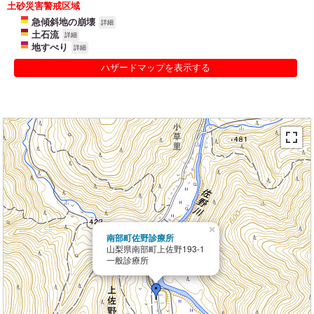
土砂災害警戒区域
急傾斜地の崩壊
詳細
土石流
詳細
地すべり
詳細
ハザードマップを表示する
×
南部町佐野診療所
山梨県南部町上佐野193-1
一般診療所