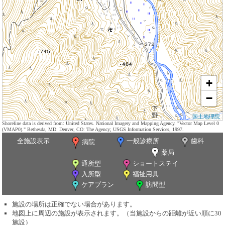
+
−
国土地理院
Shoreline data is derived from: United States. National Imagery and Mapping Agency. "Vector Map Level 0
(VMAP0)." Bethesda, MD: Denver, CO: The Agency; USGS Information Services, 1997.
全施設表示
一般診療所
歯科
病院
薬局
通所型
ショートステイ
入所型
福祉用具
ケアプラン
訪問型
施設の場所は正確でない場合があります。
地図上に周辺の施設が表示されます。（当施設からの距離が近い順に30
施設）