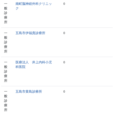
一
南町脳神経外科クリニッ
0
般
ク
診
療
所
一
五島市伊福貴診療所
0
般
診
療
所
一
医療法人 井上内科小児
0
般
科医院
診
療
所
一
五島市黄島診療所
0
般
診
療
所