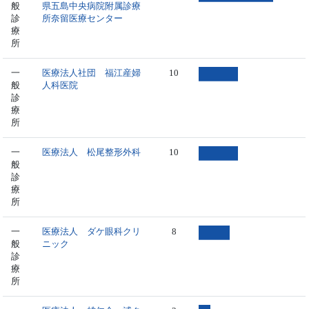
般
県五島中央病院附属診療
診
所奈留医療センター
療
所
一
医療法人社団 福江産婦
10
般
人科医院
診
療
所
一
医療法人 松尾整形外科
10
般
診
療
所
一
医療法人 ダケ眼科クリ
8
般
ニック
診
療
所