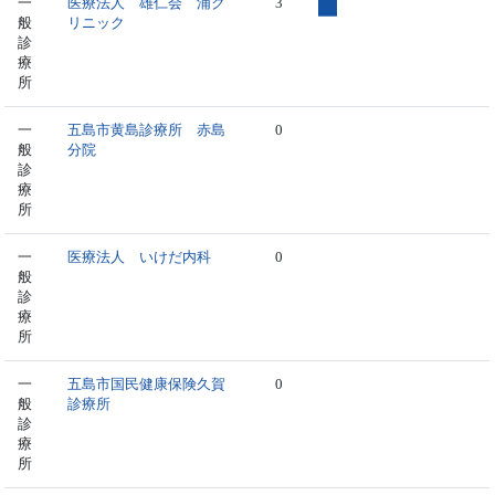
一
医療法人 雄仁会 浦ク
3
般
リニック
診
療
所
一
五島市黄島診療所 赤島
0
般
分院
診
療
所
一
医療法人 いけだ内科
0
般
診
療
所
一
五島市国民健康保険久賀
0
般
診療所
診
療
所