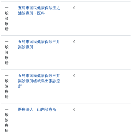
一
五島市国民健康保険玉之
0
般
浦診療所・医科
診
療
所
一
五島市国民健康保険三井
0
般
楽診療所
診
療
所
一
五島市国民健康保険三井
0
般
楽診療所嵯峨島出張診療
診
所
療
所
一
医療法人 山内診療所
0
般
診
療
所