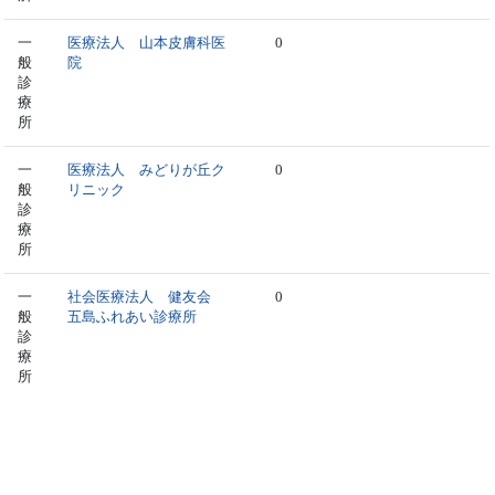
一
医療法人 山本皮膚科医
0
般
院
診
療
所
一
医療法人 みどりが丘ク
0
般
リニック
診
療
所
一
社会医療法人 健友会
0
般
五島ふれあい診療所
診
療
所