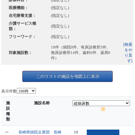
医療機能：
(指定なし)
在宅療養支援：
(指定なし)
介護サービス種
(指定なし)
類：
フリーワード：
(指定なし)
[検索
19件（病院0件、有床診療所5件、
をや
対象施設数：
無床診療所14件、歯科0件、薬局0
り直
件）
す]
このリストの施設を地図上に表示
表示件数
施
施設名称
設
種
類
一
長崎県病院企業団 長崎
19