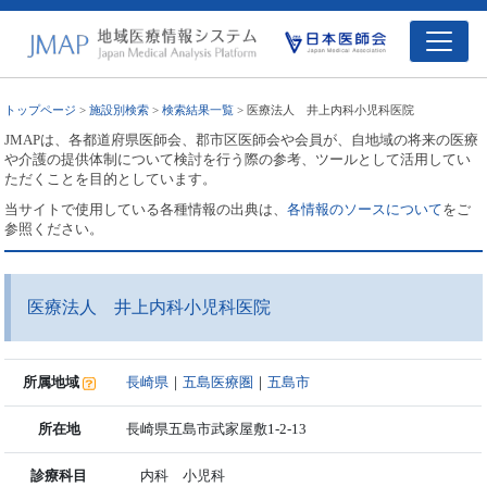
トップページ
>
施設別検索
>
検索結果一覧
> 医療法人 井上内科小児科医院
JMAPは、各都道府県医師会、郡市区医師会や会員が、自地域の将来の医療
や介護の提供体制について検討を行う際の参考、ツールとして活用してい
ただくことを目的としています。
当サイトで使用している各種情報の出典は、
各情報のソースについて
をご
参照ください。
医療法人 井上内科小児科医院
所属地域
長崎県
｜
五島医療圏
｜
五島市
所在地
長崎県五島市武家屋敷1-2-13
診療科目
内科 小児科