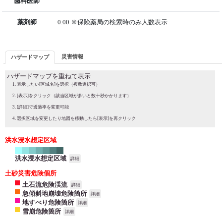
歯科医師
薬剤師
0.00 ※保険薬局の検索時のみ人数表示
災害情報
ハザードマップ
ハザードマップを重ねて表示
表示したい[区域名]を選択（複数選択可）
[表示]をクリック（該当区域が多いと数十秒かかります）
[詳細]で透過率を変更可能
選択区域を変更したり地図を移動したら[表示]を再クリック
洪水浸水想定区域
洪水浸水想定区域
詳細
土砂災害危険個所
土石流危険渓流
詳細
急傾斜地崩壊危険箇所
詳細
地すべり危険箇所
詳細
雪崩危険箇所
詳細