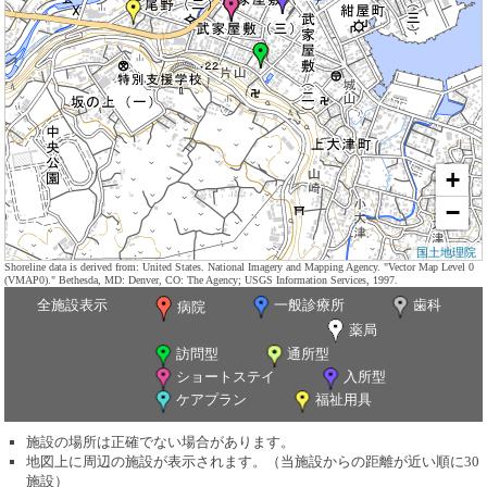
+
−
国土地理院
Shoreline data is derived from: United States. National Imagery and Mapping Agency. "Vector Map Level 0
(VMAP0)." Bethesda, MD: Denver, CO: The Agency; USGS Information Services, 1997.
全施設表示
一般診療所
歯科
病院
薬局
訪問型
通所型
ショートステイ
入所型
ケアプラン
福祉用具
施設の場所は正確でない場合があります。
地図上に周辺の施設が表示されます。（当施設からの距離が近い順に30
施設）