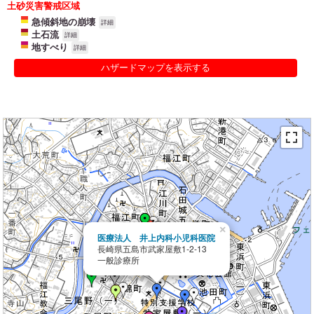
土砂災害警戒区域
急傾斜地の崩壊
詳細
土石流
詳細
地すべり
詳細
ハザードマップを表示する
×
医療法人 井上内科小児科医院
長崎県五島市武家屋敷1-2-13
一般診療所