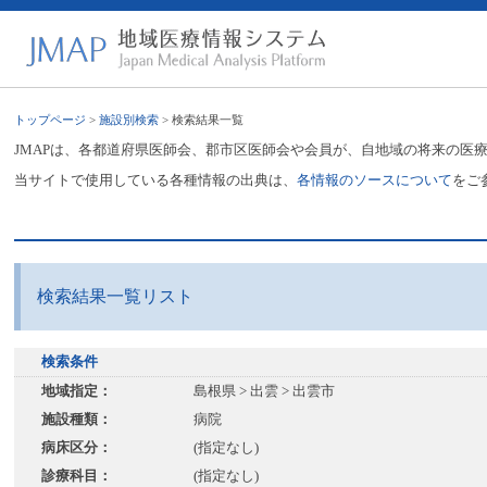
トップページ
>
施設別検索
> 検索結果一覧
JMAPは、各都道府県医師会、郡市区医師会や会員が、自地域の将来の医
当サイトで使用している各種情報の出典は、
各情報のソースについて
をご
検索結果一覧リスト
検索条件
地域指定：
島根県 > 出雲 > 出雲市
施設種類：
病院
病床区分：
(指定なし)
診療科目：
(指定なし)