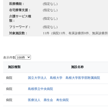
医療機能：
(指定なし)
在宅療養支援：
(指定なし)
介護サービス種
(指定なし)
類：
フリーワード：
(指定なし)
対象施設数：
11件（病院11件、有床診療所0件、無床診療所
表示件数
施設種類
施設名称
病院
国立大学法人 島根大学 島根大学医学部附属病院
病院
島根県立中央病院
病院
医療法人 壽生会 寿生病院