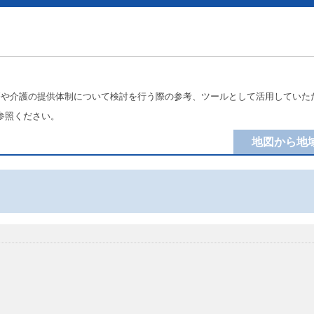
療や介護の提供体制について検討を行う際の参考、ツールとして活用していた
参照ください。
地図から地