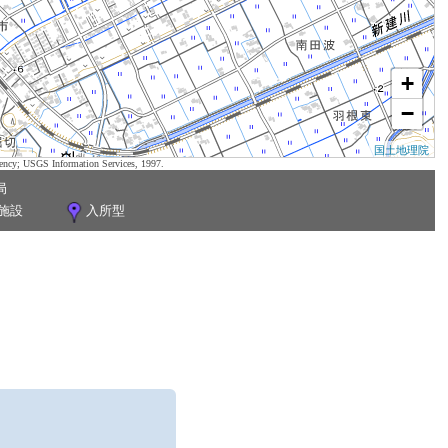
+
−
国土地理院
ency; USGS Information Services, 1997.
局
施設
入所型