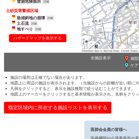
雪崩危険箇所
詳細
土砂災害警戒区域
急傾斜地の崩壊
詳細
土石流
詳細
地すべり
詳細
ハザードマップを表示する
Shoreline data is derived from: United Sta
全施設表示
病院
ケア
施設の場所は正確でない場合があります。
地図上に周辺の施設が表示されます。（当施設からの距離が近い順に3
凡例をクリックすると、表示を施設種類で絞り込むことができます。
地図上のマーカーをクリックすると基本情報が表示され、名称をクリ
指定区域内に所在する施設リストを表示する
医師会会員の皆様へ
医療機関や介護事業所の基