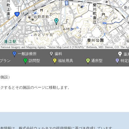
tes. National Imagery and Mapping Agency. "Vector Map Level 0 (VMAP0)." Bethesda, MD: Denver, CO: The Ag
一般診療所
歯科
薬
プラン
訪問型
福祉用具
通所型
特定
0施設）
ックするとその施設のページに移動します。
本情報は、株式会社ウェルネスの提供情報に基づき作成しています。