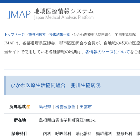
トップページ
>
施設別検索
>
検索結果一覧
> ひかわ医療生活協同組合 斐川生協病院
JMAPは、各都道府県医師会、郡市区医師会や会員が、自地域の将来の医
当サイトで使用している各種情報の出典は、
各情報のソースについて
をご
ひかわ医療生活協同組合 斐川生協病院
所属地域
島根県
｜
出雲医療圏
｜
出雲市
所在地
島根県出雲市斐川町直江4883-1
診療科目
内科 呼吸器科 消化器科 循環器科 整形外科 眼