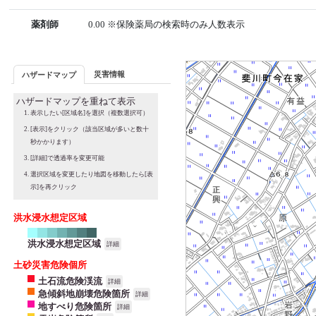
薬剤師
0.00 ※保険薬局の検索時のみ人数表示
災害情報
ハザードマップ
ハザードマップを重ねて表示
表示したい[区域名]を選択（複数選択可）
[表示]をクリック（該当区域が多いと数十
秒かかります）
[詳細]で透過率を変更可能
選択区域を変更したり地図を移動したら[表
示]を再クリック
洪水浸水想定区域
洪水浸水想定区域
詳細
土砂災害危険個所
土石流危険渓流
詳細
急傾斜地崩壊危険箇所
詳細
地すべり危険箇所
詳細