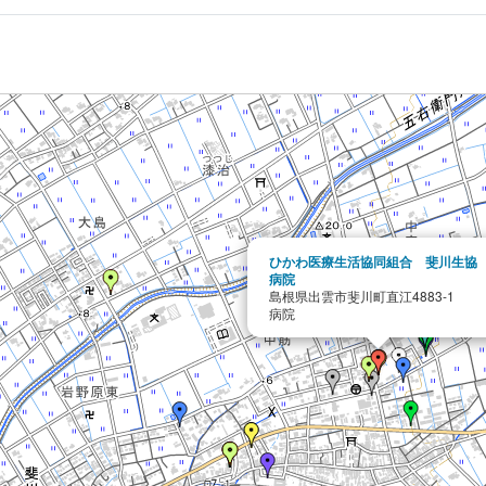
ひかわ医療生活協同組合 斐川生協
病院
島根県出雲市斐川町直江4883-1
病院