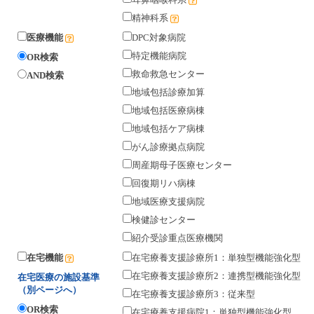
精神科系
医療機能
DPC対象病院
特定機能病院
OR検索
救命救急センター
AND検索
地域包括診療加算
地域包括医療病棟
地域包括ケア病棟
がん診療拠点病院
周産期母子医療センター
回復期リハ病棟
地域医療支援病院
検健診センター
紹介受診重点医療機関
在宅機能
在宅療養支援診療所1：単独型機能強化型
在宅療養支援診療所2：連携型機能強化型
在宅医療の施設基準
（別ページへ）
在宅療養支援診療所3：従来型
OR検索
在宅療養支援病院1：単独型機能強化型