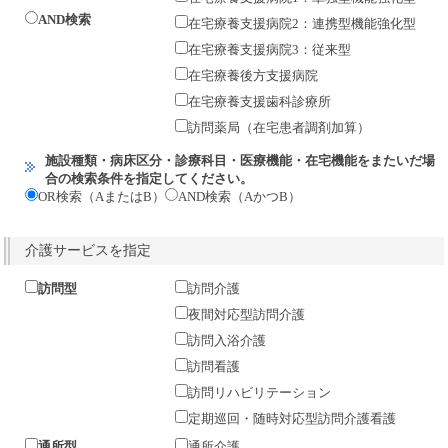
AND検索
在宅療養支援病院2：連携型機能強化型
在宅療養支援病院3：従来型
在宅療養後方支援病院
在宅療養支援歯科診療所
訪問薬局（在宅患者調剤加算）
施設種類・病床区分・診療科目・医療機能・在宅機能をまたいだ場
合の検索条件を指定してください。
OR検索（AまたはB）
AND検索（AかつB）
介護サービスを指定
訪問型
訪問介護
夜間対応型訪問介護
訪問入浴介護
訪問看護
訪問リハビリテーション
定期巡回・随時対応型訪問介護看護
通所型
通所介護