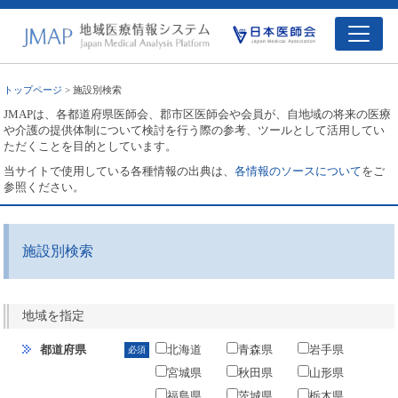
トップページ
> 施設別検索
JMAPは、各都道府県医師会、郡市区医師会や会員が、自地域の将来の医療
や介護の提供体制について検討を行う際の参考、ツールとして活用してい
ただくことを目的としています。
当サイトで使用している各種情報の出典は、
各情報のソースについて
をご
参照ください。
施設別検索
地域を指定
都道府県
北海道
青森県
岩手県
必須
宮城県
秋田県
山形県
福島県
茨城県
栃木県