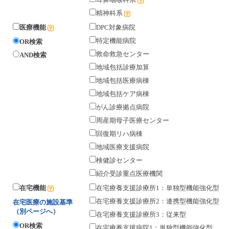
精神科系
医療機能
DPC対象病院
特定機能病院
OR検索
救命救急センター
AND検索
地域包括診療加算
地域包括医療病棟
地域包括ケア病棟
がん診療拠点病院
周産期母子医療センター
回復期リハ病棟
地域医療支援病院
検健診センター
紹介受診重点医療機関
在宅機能
在宅療養支援診療所1：単独型機能強化型
在宅療養支援診療所2：連携型機能強化型
在宅医療の施設基準
（別ページへ）
在宅療養支援診療所3：従来型
OR検索
在宅療養支援病院1：単独型機能強化型