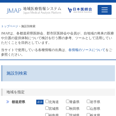
トップページ
> 施設別検索
JMAPは、各都道府県医師会、郡市区医師会や会員が、自地域の将来の医療
や介護の提供体制について検討を行う際の参考、ツールとして活用してい
ただくことを目的としています。
当サイトで使用している各種情報の出典は、
各情報のソースについて
をご
参照ください。
施設別検索
地域を指定
都道府県
北海道
青森県
岩手県
必須
宮城県
秋田県
山形県
福島県
茨城県
栃木県