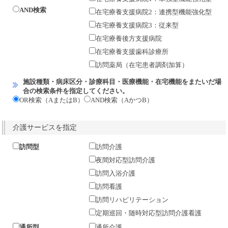
AND検索
在宅療養支援病院2：連携型機能強化型
在宅療養支援病院3：従来型
在宅療養後方支援病院
在宅療養支援歯科診療所
訪問薬局（在宅患者調剤加算）
施設種類・病床区分・診療科目・医療機能・在宅機能をまたいだ場
合の検索条件を指定してください。
OR検索（AまたはB）
AND検索（AかつB）
介護サービスを指定
訪問型
訪問介護
夜間対応型訪問介護
訪問入浴介護
訪問看護
訪問リハビリテーション
定期巡回・随時対応型訪問介護看護
通所型
通所介護