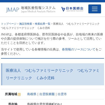
トップページ
>
施設別検索
>
検索結果一覧
> 医療法人 つむらファミリークリニック
つむらファミリークリニック くみ小児科
JMAPは、各都道府県医師会、郡市区医師会や会員が、自地域の将来の医療
や介護の提供体制について検討を行う際の参考、ツールとして活用してい
ただくことを目的としています。
当サイトで使用している各種情報の出典は、
各情報のソースについて
をご
参照ください。
医療法人 つむらファミリークリニック つむらファミ
リークリニック くみ小児科
所属地域
島根県
｜
出雲医療圏
｜
出雲市
所在地
島根県出雲市渡橋町858-1