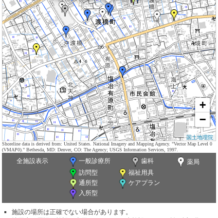
+
−
国土地理院
Shoreline data is derived from: United States. National Imagery and Mapping Agency. "Vector Map Level 0
(VMAP0)." Bethesda, MD: Denver, CO: The Agency; USGS Information Services, 1997.
全施設表示
一般診療所
歯科
薬局
訪問型
福祉用具
通所型
ケアプラン
入所型
施設の場所は正確でない場合があります。