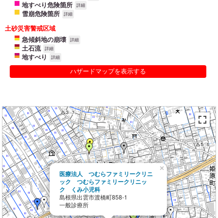
地すべり危険箇所
詳細
雪崩危険箇所
詳細
土砂災害警戒区域
急傾斜地の崩壊
詳細
土石流
詳細
地すべり
詳細
ハザードマップを表示する
×
医療法人 つむらファミリークリニ
ック つむらファミリークリニッ
ク くみ小児科
島根県出雲市渡橋町858-1
一般診療所