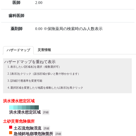
医師
2.00
歯科医師
薬剤師
0.00 ※保険薬局の検索時のみ人数表示
災害情報
ハザードマップ
ハザードマップを重ねて表示
表示したい[区域名]を選択（複数選択可）
[表示]をクリック（該当区域が多いと数十秒かかります）
[詳細]で透過率を変更可能
選択区域を変更したり地図を移動したら[表示]を再クリック
洪水浸水想定区域
洪水浸水想定区域
詳細
土砂災害危険個所
土石流危険渓流
詳細
急傾斜地崩壊危険箇所
詳細