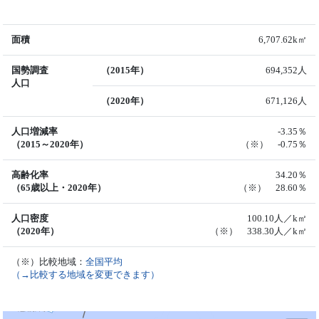
面積
6,707.62k㎡
国勢調査
（2015年）
694,352人
人口
（2020年）
671,126人
人口増減率
-3.35％
（2015～2020年）
（※） -0.75％
高齢化率
34.20％
（65歳以上・2020年）
（※） 28.60％
人口密度
100.10人／k㎡
（2020年）
（※） 338.30人／k㎡
（※）比較地域：
全国平均
（→比較する地域を変更できます）