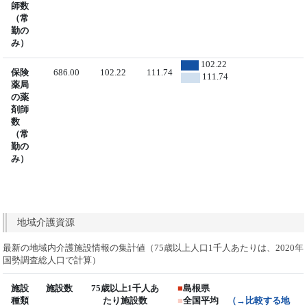
師数
（常
勤の
み）
102.22
保険
686.00
102.22
111.74
111.74
薬局
の薬
剤師
数
（常
勤の
み）
地域介護資源
最新の地域内介護施設情報の集計値（75歳以上人口1千人あたりは、2020年
国勢調査総人口で計算）
施設
施設数
75歳以上1千人あ
■
島根県
種類
たり施設数
■
全国平均
（→比較する地