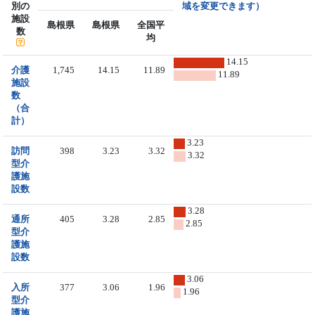
別の
域を変更できます）
施設
島根県
島根県
全国平
数
均
14.15
介護
1,745
14.15
11.89
11.89
施設
数
（合
計）
3.23
訪問
398
3.23
3.32
3.32
型介
護施
設数
3.28
通所
405
3.28
2.85
2.85
型介
護施
設数
3.06
入所
377
3.06
1.96
1.96
型介
護施