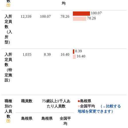
数
均
100.07
入所
12,339
100.07
78.26
78.26
定員
数
（入
所
型）
8.39
入所
1,035
8.39
16.40
16.40
定員
数
（特
定施
設）
職種
職員数
75歳以上1千人あ
■
島根県
別の
たり人員数
■
全国平均
（→比較する
人員
地域を変更できます）
数
島根県
島根県
全国平
均