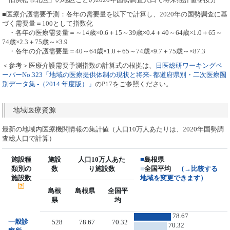
■医療介護需要予測：各年の需要量を以下で計算し、2020年の国勢調査に基
づく需要量＝100として指数化
・各年の医療需要量＝～14歳×0.6＋15～39歳×0.4＋40～64歳×1.0＋65～
74歳×2.3＋75歳～×3.9
・各年の介護需要量＝40～64歳×1.0＋65～74歳×9.7＋75歳～×87.3
＜参考＞医療介護需要予測指数の計算式の根拠は、
日医総研ワーキングペ
ーパーNo.323「地域の医療提供体制の現状と将来- 都道府県別・二次医療圏
別データ集 -（2014 年度版）」
のP17をご参照ください。
地域医療資源
最新の地域内医療機関情報の集計値（人口10万人あたりは、2020年国勢調
査総人口で計算）
施設種
施設
人口10万人あた
■
島根県
類別の
数
り施設数
■
全国平均
（→比較する
施設数
地域を変更できます）
島根
島根県
全国平
県
均
78.67
一般診
528
78.67
70.32
70.32