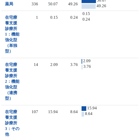
50.07
薬局
336
50.07
49.26
49.26
0.15
在宅療
1
0.15
0.24
0.24
養支援
診療所
1：機能
強化型
（単独
型）
2.09
在宅療
14
2.09
3.76
3.76
養支援
診療所
2：機能
強化型
（連携
型）
15.94
在宅療
107
15.94
8.64
8.64
養支援
診療所
3：その
他