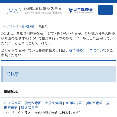
トップページ
>
地域別統計
> 島根県
JMAPは、各都道府県医師会、郡市区医師会や会員が、自地域の将来の医療
や介護の提供体制について検討を行う際の参考、ツールとして活用してい
ただくことを目的としています。
当サイトで使用している各種情報の出典は、
各情報のソースについて
をご
参照ください。
島根県
関連地域
松江医療圏
｜
雲南医療圏
｜
出雲医療圏
｜
大田医療圏
｜
浜田医療圏
｜
益
田医療圏
｜
隠岐医療圏
（クリックすると、その地域の画面に移動します）