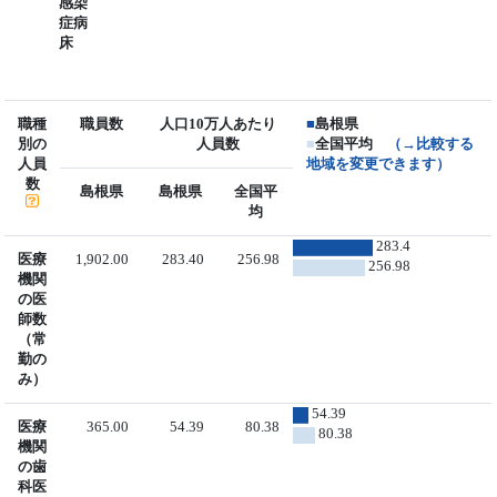
感染
症病
床
職種
職員数
人口10万人あたり
■
島根県
別の
人員数
■
全国平均
（→比較する
人員
地域を変更できます）
数
島根県
島根県
全国平
均
283.4
医療
1,902.00
283.40
256.98
256.98
機関
の医
師数
（常
勤の
み）
54.39
医療
365.00
54.39
80.38
80.38
機関
の歯
科医