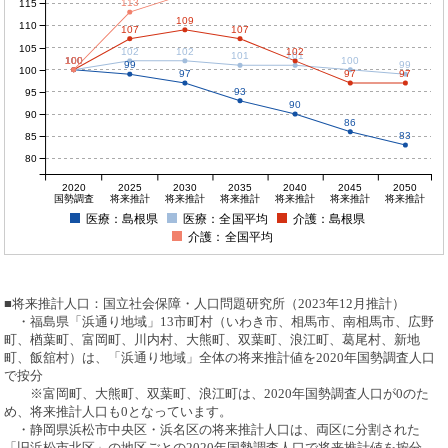
113
115
109
110
107
107
105
102
102
102
101
101
100
100
100
100
100
99
99
100
97
97
97
93
95
90
90
86
83
85
80
2020
2025
2030
2035
2040
2045
2050
国勢調査
将来推計
将来推計
将来推計
将来推計
将来推計
将来推計
医療：島根県
医療：全国平均
介護：島根県
介護：全国平均
■将来推計人口：国立社会保障・人口問題研究所（2023年12月推計）
・福島県「浜通り地域」13市町村（いわき市、相馬市、南相馬市、広野
町、楢葉町、富岡町、川内村、大熊町、双葉町、浪江町、葛尾村、新地
町、飯舘村）は、「浜通り地域」全体の将来推計値を2020年国勢調査人口
で按分
※富岡町、大熊町、双葉町、浪江町は、2020年国勢調査人口が0のた
め、将来推計人口も0となっています。
・静岡県浜松市中央区・浜名区の将来推計人口は、両区に分割された
「旧浜松市北区」の地区ごとの2020年国勢調査人口で将来推計値を按分