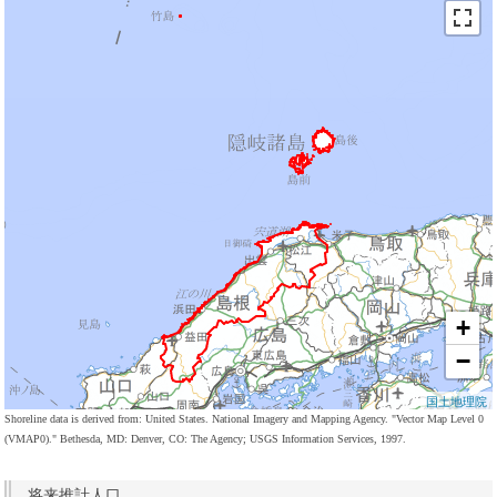
+
−
国土地理院
Shoreline data is derived from: United States. National Imagery and Mapping Agency. "Vector Map Level 0
(VMAP0)." Bethesda, MD: Denver, CO: The Agency; USGS Information Services, 1997.
将来推計人口