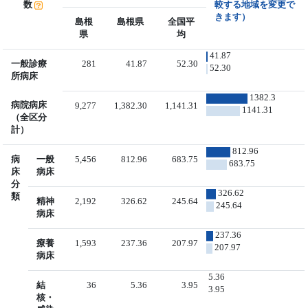
数
較する地域を変更で
きます）
島根
島根県
全国平
県
均
41.87
一般診療
281
41.87
52.30
52.30
所病床
1382.3
病院病床
9,277
1,382.30
1,141.31
1141.31
（全区分
計）
812.96
病
一般
5,456
812.96
683.75
683.75
床
病床
分
326.62
類
精神
2,192
326.62
245.64
245.64
病床
237.36
療養
1,593
237.36
207.97
207.97
病床
5.36
結
36
5.36
3.95
3.95
核・