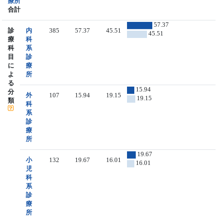
療所
合計
57.37
診
内
385
57.37
45.51
45.51
療
科
科
系
目
診
に
療
よ
所
る
15.94
分
外
107
15.94
19.15
19.15
類
科
系
診
療
所
19.67
小
132
19.67
16.01
16.01
児
科
系
診
療
所