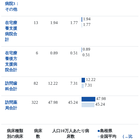
病院3：
その他
1.94
在宅療
13
1.94
1.77
1.77
養支援
病院合
計
0.89
在宅療
6
0.89
0.51
0.51
養後方
支援病
院合計
12.22
訪問歯
82
12.22
7.31
7.31
科合計
47.98
訪問薬
322
47.98
45.24
45.24
局合計
病床種類
病床
人口10万人あたり病
■
島根県
別の病床
数
床数
■
全国平均
（→比