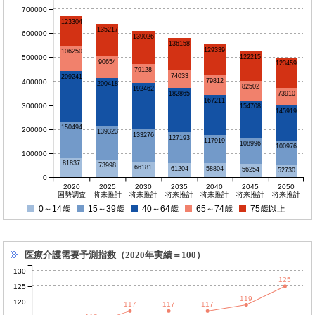
700000
123304
135217
600000
139026
136158
129339
106250
500000
122215
90654
123459
79128
74033
209241
79812
400000
200418
82502
192462
73910
182865
167211
300000
154708
145919
150494
200000
139323
133276
127193
117919
108996
100976
100000
81837
73998
66181
61204
58804
56254
52730
0
2020
2025
2030
2035
2040
2045
2050
国勢調査
将来推計
将来推計
将来推計
将来推計
将来推計
将来推計
0～14歳
15～39歳
40～64歳
65～74歳
75歳以上
医療介護需要予測指数（2020年実績＝100）
130
125
125
119
120
117
117
117