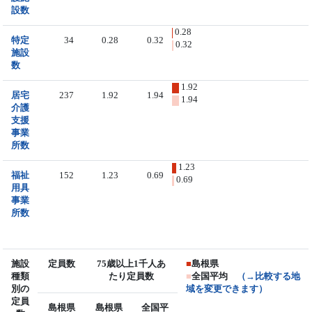
設数
0.28
特定
34
0.28
0.32
0.32
施設
数
1.92
居宅
237
1.92
1.94
1.94
介護
支援
事業
所数
1.23
福祉
152
1.23
0.69
0.69
用具
事業
所数
施設
定員数
75歳以上1千人あ
■
島根県
種類
たり定員数
■
全国平均
（→比較する地
別の
域を変更できます）
定員
島根県
島根県
全国平