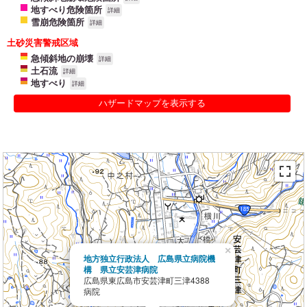
地すべり危険箇所
詳細
雪崩危険箇所
詳細
土砂災害警戒区域
急傾斜地の崩壊
詳細
土石流
詳細
地すべり
詳細
ハザードマップを表示する
×
地方独立行政法人 広島県立病院機
構 県立安芸津病院
広島県東広島市安芸津町三津4388
病院