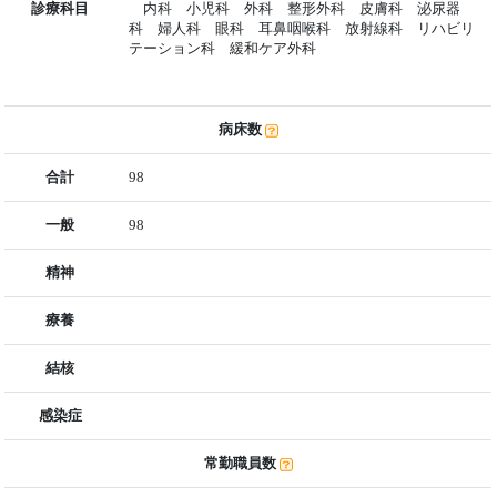
診療科目
内科 小児科 外科 整形外科 皮膚科 泌尿器
科 婦人科 眼科 耳鼻咽喉科 放射線科 リハビリ
テーション科 緩和ケア外科
病床数
合計
98
一般
98
精神
療養
結核
感染症
常勤職員数