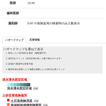
医師
10.00
歯科医師
薬剤師
0.00 ※保険薬局の検索時のみ人数表示
災害情報
ハザードマップ
ハザードマップを重ねて表示
表示したい[区域名]を選択（複数選択可）
[表示]をクリック（該当区域が多いと数十秒かかります）
[詳細]で透過率を変更可能
選択区域を変更したり地図を移動したら[表示]を再クリック
洪水浸水想定区域
洪水浸水想定区域
詳細
土砂災害危険個所
土石流危険渓流
詳細
急傾斜地崩壊危険箇所
詳細