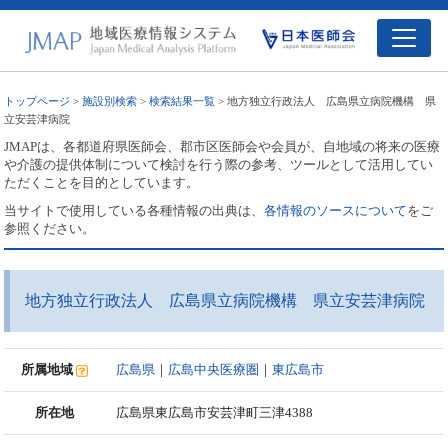
トップページ
>
施設別検索
>
検索結果一覧
> 地方独立行政法人 広島県立病院機構 県
立安芸津病院
JMAPは、各都道府県医師会、郡市区医師会や会員が、自地域の将来の医療
や介護の提供体制について検討を行う際の参考、ツールとして活用してい
ただくことを目的としています。
当サイトで使用している各種情報の出典は、
各情報のソースについて
をご
参照ください。
地方独立行政法人 広島県立病院機構 県立安芸津病院
所属地域
広島県
｜
広島中央医療圏
｜
東広島市
所在地
広島県東広島市安芸津町三津4388