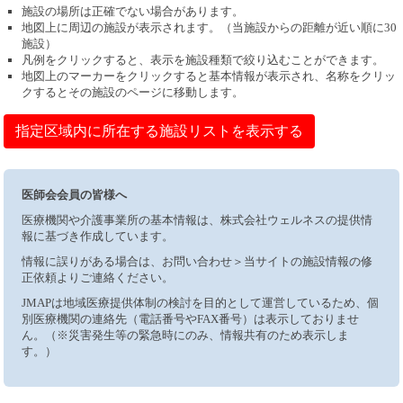
施設の場所は正確でない場合があります。
地図上に周辺の施設が表示されます。（当施設からの距離が近い順に30
施設）
凡例をクリックすると、表示を施設種類で絞り込むことができます。
地図上のマーカーをクリックすると基本情報が表示され、名称をクリッ
クするとその施設のページに移動します。
指定区域内に所在する施設リストを表示する
医師会会員の皆様へ
医療機関や介護事業所の基本情報は、株式会社ウェルネスの提供情
報に基づき作成しています。
情報に誤りがある場合は、お問い合わせ＞当サイトの施設情報の修
正依頼よりご連絡ください。
JMAPは地域医療提供体制の検討を目的として運営しているため、個
別医療機関の連絡先（電話番号やFAX番号）は表示しておりませ
ん。（※災害発生等の緊急時にのみ、情報共有のため表示しま
す。）