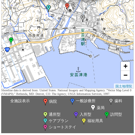
+
−
国土地理院
Shoreline data is derived from: United States. National Imagery and Mapping Agency. "Vector Map Level 0
(VMAP0)." Bethesda, MD: Denver, CO: The Agency; USGS Information Services, 1997.
全施設表示
一般診療所
歯科
病院
薬局
通所型
入所型
訪問型
ケアプラン
福祉用具
ショートステイ