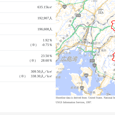
635.15k㎡
192,907人
196,608人
1.92％
（※） -0.75％
23.50％
（※） 28.60％
309.50人／k㎡
（※） 338.30人／k㎡
Shoreline data is derived from: United States. Nation
USGS Information Services, 1997.