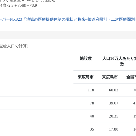
歳×2.3＋75歳～×3.9
パーNo.323「地域の医療提供体制の現状と将来- 都道府県別・二次医療圏別デー
調査総人口で計算）
施設数
人口10万人あたり
数
東広島市
東広島市
全国
118
60.02
7
78
39.67
4
40
20.35
1
35
17.80
1