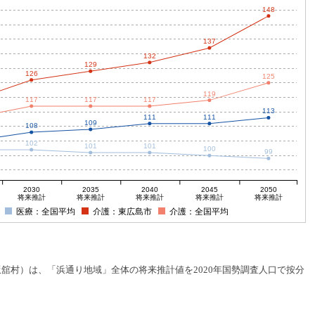
148
137
132
129
126
125
119
117
117
117
113
111
111
109
108
102
101
101
100
99
2030
2035
2040
2045
2050
将来推計
将来推計
将来推計
将来推計
将来推計
医療：全国平均
介護：東広島市
介護：全国平均
村）は、「浜通り地域」全体の将来推計値を2020年国勢調査人口で按分