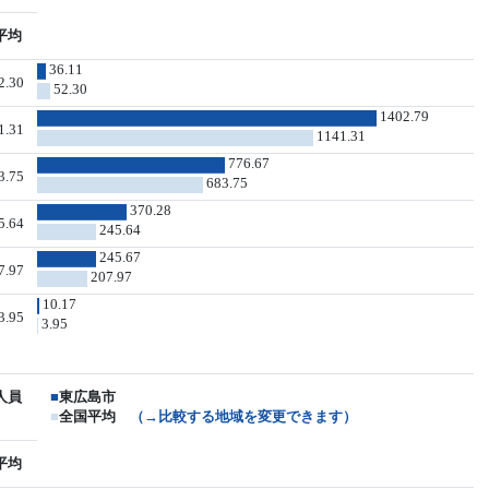
平均
36.11
2.30
52.30
1402.79
1.31
1141.31
776.67
3.75
683.75
370.28
5.64
245.64
245.67
7.97
207.97
10.17
3.95
3.95
人員
■
東広島市
■
全国平均
（→比較する地域を変更できます）
平均