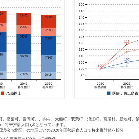
150
145
64
32461
140
35800
135
65
25674
130
22953
17
125
54543
52967
119
120
113
115
80
110
50278
47367
105
105
102
100
100
100
100
100
75
21625
20424
95
40
2045
2050
2020
2025
推計
将来推計
将来推計
国勢調査
将来推計
75歳以上
医療：東広島市
、楢葉町、富岡町、川内村、大熊町、双葉町、浪江町、葛尾村、新地町、飯舘
め、将来推計人口も0となっています。
浜松市北区」の地区ごとの2020年国勢調査人口で将来推計値を按分
基づく需要量＝100として指数化