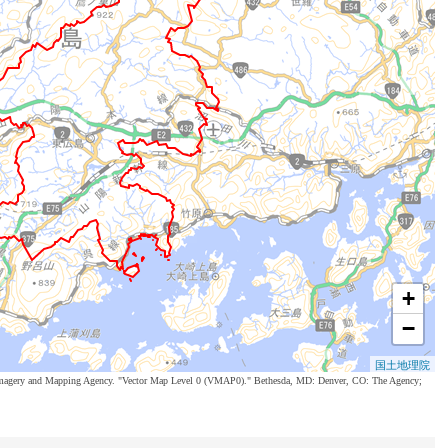
+
−
国土地理院
al Imagery and Mapping Agency. "Vector Map Level 0 (VMAP0)." Bethesda, MD: Denver, CO: The Agency;