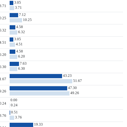
3.05
3.71
3.71
7.12
0.25
10.25
4.58
6.32
6.32
3.05
4.51
4.51
4.58
6.20
6.20
7.63
6.30
6.30
43.23
1.67
51.67
47.30
9.26
49.26
0.00
0.24
0.24
0.51
3.76
3.76
19.33