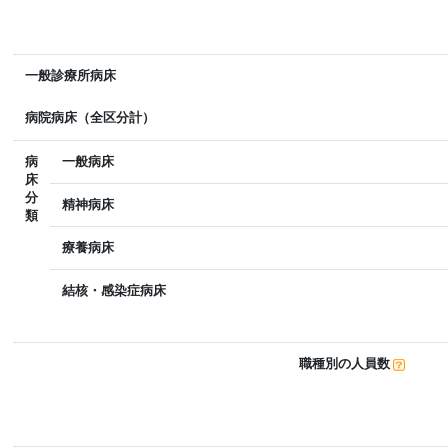
一般診療所病床
病院病床（全区分計）
病
一般病床
床
分
精神病床
類
療養病床
結核・感染症病床
職種別の人員数