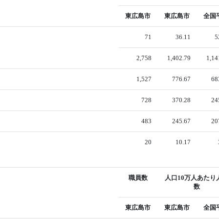
東広島市
東広島市
全国
71
36.11
5
2,758
1,402.79
1,14
1,527
776.67
68
728
370.28
24
483
245.67
20
20
10.17
職員数
人口10万人あたり
数
東広島市
東広島市
全国