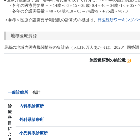
・各年の医療需要量＝～14歳×0.6＋15～39歳×0.4＋40～64歳×1.0＋65～74
・各年の介護需要量＝40～64歳×1.0＋65～74歳×9.7＋75歳～×87.3
＜参考＞医療介護需要予測指数の計算式の根拠は、
日医総研ワーキングペー
地域医療資源
最新の地域内医療機関情報の集計値（人口10万人あたりは、2020年国勢
施設種類別の施設数
一般診療所
合計
診
内科系診療所
療
科
外科系診療所
目
に
小児科系診療所
よ
る