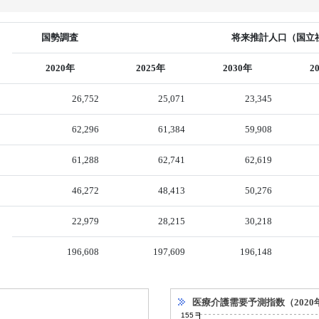
国勢調査
将来推計人口（国立社
2020年
2025年
2030年
2
26,752
25,071
23,345
62,296
61,384
59,908
61,288
62,741
62,619
46,272
48,413
50,276
22,979
28,215
30,218
196,608
197,609
196,148
医療介護需要予測指数（2020
155