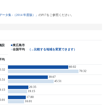
タ集 -（2014 年度版）」
のP17をご参照ください。
施設
■
東広島市
■
全国平均
（→比較する地域を変更できます）
平均
60.02
0.32
70.32
39.67
5.51
45.51
20.35
9.15
19.15
17.80
6.01
16.01