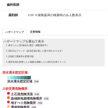
歯科医師
薬剤師
0.00 ※保険薬局の検索時のみ人数表示
災害情報
ハザードマップ
ハザードマップを重ねて表示
表示したい[区域名]を選択（複数選択可）
[表示]をクリック（該当区域が多いと数十秒かかります）
[詳細]で透過率を変更可能
選択区域を変更したり地図を移動したら[表示]を再クリック
洪水浸水想定区域
洪水浸水想定区域
詳細
土砂災害危険個所
土石流危険渓流
詳細
急傾斜地崩壊危険箇所
詳細
地すべり危険箇所
詳細
雪崩危険箇所
詳細