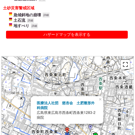
土砂災害警戒区域
急傾斜地の崩壊
詳細
土石流
詳細
地すべり
詳細
ハザードマップを表示する
×
医療法人社団 慈杏会 土肥整形外
科病院
広島県東広島市西条町西条東1283-2
病院