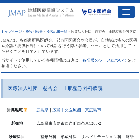
トップページ
>
施設別検索
>
検索結果一覧
> 医療法人社団 慈杏会 土肥整形外科病院
JMAPは、各都道府県医師会、郡市区医師会や会員が、自地域の将来の医療
や介護の提供体制について検討を行う際の参考、ツールとして活用してい
ただくことを目的としています。
当サイトで使用している各種情報の出典は、
各情報のソースについて
をご
参照ください。
医療法人社団 慈杏会 土肥整形外科病院
所属地域
広島県
｜
広島中央医療圏
｜
東広島市
所在地
広島県東広島市西条町西条東1283-2
診療科目
整形外科 形成外科 リハビリテーション科 麻酔