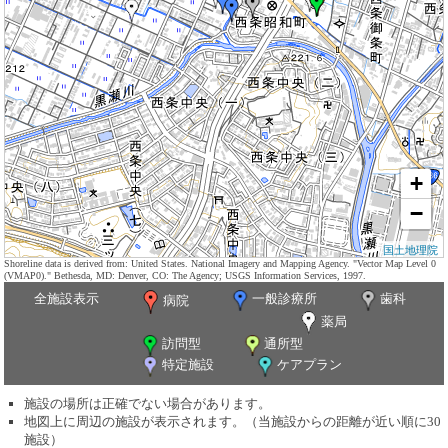
+
−
国土地理院
Shoreline data is derived from: United States. National Imagery and Mapping Agency. "Vector Map Level 0
(VMAP0)." Bethesda, MD: Denver, CO: The Agency; USGS Information Services, 1997.
全施設表示
一般診療所
歯科
病院
薬局
訪問型
通所型
特定施設
ケアプラン
施設の場所は正確でない場合があります。
地図上に周辺の施設が表示されます。（当施設からの距離が近い順に30
施設）