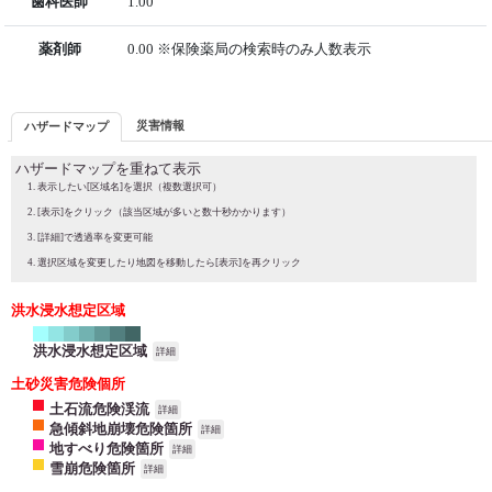
歯科医師
1.00
薬剤師
0.00 ※保険薬局の検索時のみ人数表示
災害情報
ハザードマップ
ハザードマップを重ねて表示
表示したい[区域名]を選択（複数選択可）
[表示]をクリック（該当区域が多いと数十秒かかります）
[詳細]で透過率を変更可能
選択区域を変更したり地図を移動したら[表示]を再クリック
洪水浸水想定区域
洪水浸水想定区域
詳細
土砂災害危険個所
土石流危険渓流
詳細
急傾斜地崩壊危険箇所
詳細
地すべり危険箇所
詳細
雪崩危険箇所
詳細