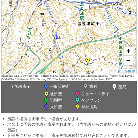
+
−
国土地理院
Shoreline data is derived from: United States. National Imagery and Mapping Agency. "Vector Map Level 0
(VMAP0)." Bethesda, MD: Denver, CO: The Agency; USGS Information Services, 1997.
全施設表示
一般診療所
歯科
薬局
通所型
ショートステイ
訪問型
ケアプラン
入所型
福祉用具
施設の場所は正確でない場合があります。
地図上に周辺の施設が表示されます。（当施設からの距離が近い順に30
施設）
凡例をクリックすると、表示を施設種類で絞り込むことができます。