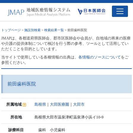
トップページ
>
施設別検索
>
検索結果一覧
> 前田歯科医院
JMAPは、各都道府県医師会、郡市区医師会や会員が、自地域の将来の医療
や介護の提供体制について検討を行う際の参考、ツールとして活用してい
ただくことを目的としています。
当サイトで使用している各種情報の出典は、
各情報のソースについて
をご
参照ください。
前田歯科医院
所属地域
島根県
｜
大田医療圏
｜
大田市
所在地
島根県大田市温泉津町温泉津小浜イ10-9
診療科目
歯科 小児歯科