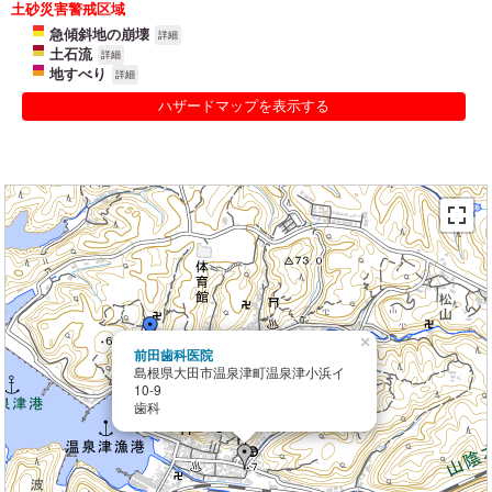
土砂災害警戒区域
急傾斜地の崩壊
詳細
土石流
詳細
地すべり
詳細
ハザードマップを表示する
×
前田歯科医院
島根県大田市温泉津町温泉津小浜イ
10-9
歯科