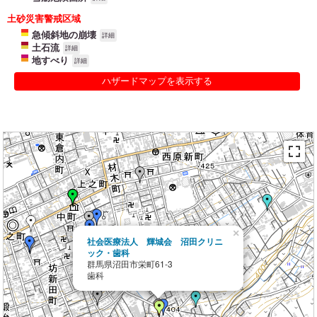
土砂災害警戒区域
急傾斜地の崩壊
詳細
土石流
詳細
地すべり
詳細
ハザードマップを表示する
×
社会医療法人 輝城会 沼田クリニ
ック・歯科
群馬県沼田市栄町61-3
歯科