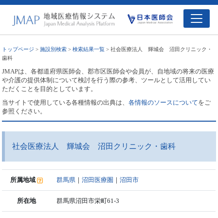
トップページ
>
施設別検索
>
検索結果一覧
> 社会医療法人 輝城会 沼田クリニック・
歯科
JMAPは、各都道府県医師会、郡市区医師会や会員が、自地域の将来の医療
や介護の提供体制について検討を行う際の参考、ツールとして活用してい
ただくことを目的としています。
当サイトで使用している各種情報の出典は、
各情報のソースについて
をご
参照ください。
社会医療法人 輝城会 沼田クリニック・歯科
所属地域
群馬県
｜
沼田医療圏
｜
沼田市
所在地
群馬県沼田市栄町61-3