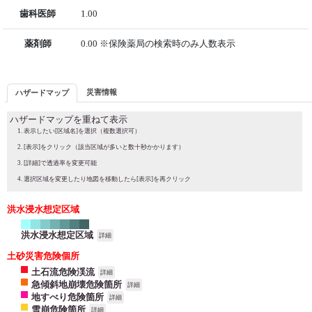
歯科医師
1.00
薬剤師
0.00 ※保険薬局の検索時のみ人数表示
災害情報
ハザードマップ
ハザードマップを重ねて表示
表示したい[区域名]を選択（複数選択可）
[表示]をクリック（該当区域が多いと数十秒かかります）
[詳細]で透過率を変更可能
選択区域を変更したり地図を移動したら[表示]を再クリック
洪水浸水想定区域
洪水浸水想定区域
詳細
土砂災害危険個所
土石流危険渓流
詳細
急傾斜地崩壊危険箇所
詳細
地すべり危険箇所
詳細
雪崩危険箇所
詳細