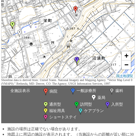
+
−
国土地理院
Shoreline data is derived from: United States. National Imagery and Mapping Agency. "Vector Map Level 0
(VMAP0)." Bethesda, MD: Denver, CO: The Agency; USGS Information Services, 1997.
全施設表示
一般診療所
歯科
病院
薬局
通所型
訪問型
入所型
福祉用具
ケアプラン
ショートステイ
施設の場所は正確でない場合があります。
地図上に周辺の施設が表示されます。（当施設からの距離が近い順に30