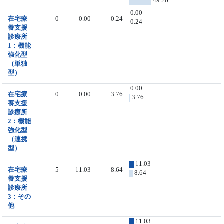
49.26
0.00
在宅療
0
0.00
0.24
0.24
養支援
診療所
1：機能
強化型
（単独
型）
0.00
在宅療
0
0.00
3.76
3.76
養支援
診療所
2：機能
強化型
（連携
型）
11.03
在宅療
5
11.03
8.64
8.64
養支援
診療所
3：その
他
11.03