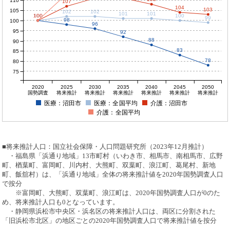
110
107
104
103
105
102
102
101
101
100
100
100
100
100
99
98
100
96
95
92
88
90
83
85
78
80
75
2020
2025
2030
2035
2040
2045
2050
国勢調査
将来推計
将来推計
将来推計
将来推計
将来推計
将来推計
医療：沼田市
医療：全国平均
介護：沼田市
介護：全国平均
■将来推計人口：国立社会保障・人口問題研究所（2023年12月推計）
・福島県「浜通り地域」13市町村（いわき市、相馬市、南相馬市、広野
町、楢葉町、富岡町、川内村、大熊町、双葉町、浪江町、葛尾村、新地
町、飯舘村）は、「浜通り地域」全体の将来推計値を2020年国勢調査人口
で按分
※富岡町、大熊町、双葉町、浪江町は、2020年国勢調査人口が0のた
め、将来推計人口も0となっています。
・静岡県浜松市中央区・浜名区の将来推計人口は、両区に分割された
「旧浜松市北区」の地区ごとの2020年国勢調査人口で将来推計値を按分