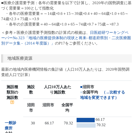
■医療介護需要予測：各年の需要量を以下で計算し、2020年の国勢調査に基
づく需要量＝100として指数化
・各年の医療需要量＝～14歳×0.6＋15～39歳×0.4＋40～64歳×1.0＋65～
74歳×2.3＋75歳～×3.9
・各年の介護需要量＝40～64歳×1.0＋65～74歳×9.7＋75歳～×87.3
＜参考＞医療介護需要予測指数の計算式の根拠は、
日医総研ワーキングペ
ーパーNo.323「地域の医療提供体制の現状と将来- 都道府県別・二次医療圏
別データ集 -（2014 年度版）」
のP17をご参照ください。
地域医療資源
最新の地域内医療機関情報の集計値（人口10万人あたりは、2020年国勢調
査総人口で計算）
施設種
施設
人口10万人あた
■
沼田市
類別の
数
り施設数
■
全国平均
（→比較する
施設数
地域を変更できます）
沼田
沼田市
全国平
市
均
66.17
一般診
30
66.17
70.32
70.32
療所