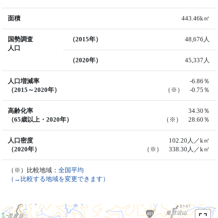
面積
443.46k㎡
国勢調査
（2015年）
48,676人
人口
（2020年）
45,337人
人口増減率
-6.86％
（2015～2020年）
（※） -0.75％
高齢化率
34.30％
（65歳以上・2020年）
（※） 28.60％
人口密度
102.20人／k㎡
（2020年）
（※） 338.30人／k㎡
（※）比較地域：
全国平均
（→比較する地域を変更できます）