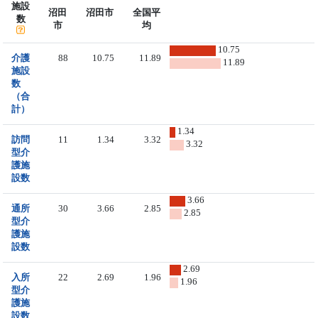
施設
沼田
沼田市
全国平
数
市
均
10.75
介護
88
10.75
11.89
11.89
施設
数
（合
計）
1.34
訪問
11
1.34
3.32
3.32
型介
護施
設数
3.66
通所
30
3.66
2.85
2.85
型介
護施
設数
2.69
入所
22
2.69
1.96
1.96
型介
護施
設数