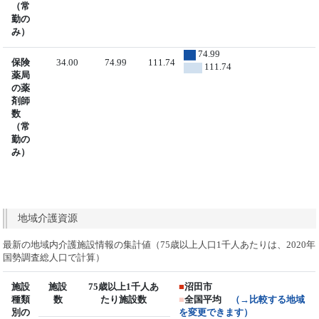
（常
勤の
み）
74.99
保険
34.00
74.99
111.74
111.74
薬局
の薬
剤師
数
（常
勤の
み）
地域介護資源
最新の地域内介護施設情報の集計値（75歳以上人口1千人あたりは、2020年
国勢調査総人口で計算）
施設
施設
75歳以上1千人あ
■
沼田市
種類
数
たり施設数
■
全国平均
（→比較する地域
別の
を変更できます）