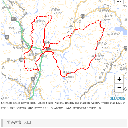
+
−
国土地理院
Shoreline data is derived from: United States. National Imagery and Mapping Agency. "Vector Map Level 0
(VMAP0)." Bethesda, MD: Denver, CO: The Agency; USGS Information Services, 1997.
将来推計人口