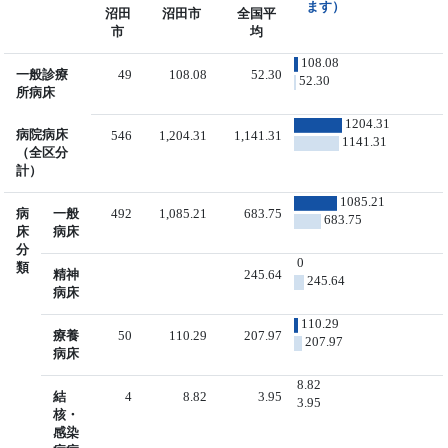
ます）
沼田
沼田市
全国平
市
均
108.08
一般診療
49
108.08
52.30
52.30
所病床
1204.31
病院病床
546
1,204.31
1,141.31
1141.31
（全区分
計）
1085.21
病
一般
492
1,085.21
683.75
683.75
床
病床
分
0
類
精神
245.64
245.64
病床
110.29
療養
50
110.29
207.97
207.97
病床
8.82
結
4
8.82
3.95
3.95
核・
感染