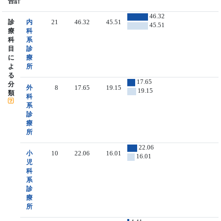
合計
46.32
診
内
21
46.32
45.51
45.51
療
科
科
系
目
診
に
療
よ
所
る
17.65
分
外
8
17.65
19.15
19.15
類
科
系
診
療
所
22.06
小
10
22.06
16.01
16.01
児
科
系
診
療
所