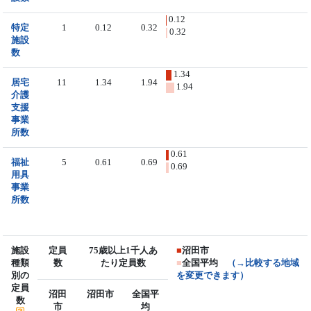
0.12
特定
1
0.12
0.32
0.32
施設
数
1.34
居宅
11
1.34
1.94
1.94
介護
支援
事業
所数
0.61
福祉
5
0.61
0.69
0.69
用具
事業
所数
施設
定員
75歳以上1千人あ
■
沼田市
種類
数
たり定員数
■
全国平均
（→比較する地域
別の
を変更できます）
定員
沼田
沼田市
全国平
数
市
均