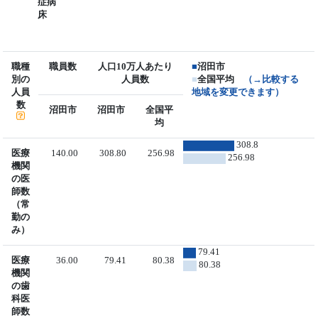
症病
床
職種
職員数
人口10万人あたり
■
沼田市
別の
人員数
■
全国平均
（→比較する
人員
地域を変更できます）
数
沼田市
沼田市
全国平
均
308.8
医療
140.00
308.80
256.98
256.98
機関
の医
師数
（常
勤の
み）
79.41
医療
36.00
79.41
80.38
80.38
機関
の歯
科医
師数