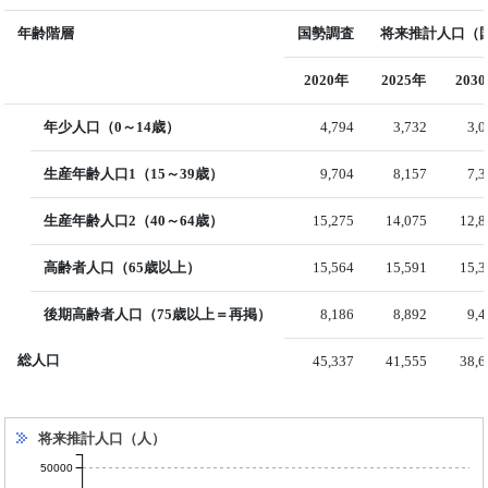
年齢階層
国勢調査
将来推計人口（国
2020年
2025年
203
年少人口（0～14歳）
4,794
3,732
3,
生産年齢人口1（15～39歳）
9,704
8,157
7,
生産年齢人口2（40～64歳）
15,275
14,075
12,8
高齢者人口（65歳以上）
15,564
15,591
15,3
後期高齢者人口（75歳以上＝再掲）
8,186
8,892
9,
総人口
45,337
41,555
38,6
将来推計人口（人）
50000