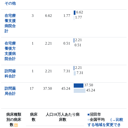
その他
6.62
在宅療
3
6.62
1.77
1.77
養支援
病院合
計
2.21
在宅療
1
2.21
0.51
0.51
養後方
支援病
院合計
2.21
訪問歯
1
2.21
7.31
7.31
科合計
37.50
訪問薬
17
37.50
45.24
45.24
局合計
病床種類
病床
人口10万人あたり病
■
沼田市
別の病床
数
床数
■
全国平均
（→比較
数
する地域を変更でき