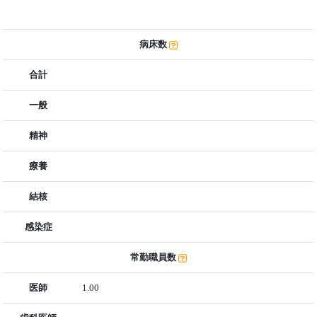
病床数
合計
一般
精神
療養
結核
感染症
常勤職員数
医師
1.00