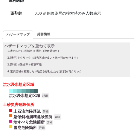
歯科医師
薬剤師
0.00 ※保険薬局の検索時のみ人数表示
災害情報
ハザードマップ
ハザードマップを重ねて表示
表示したい[区域名]を選択（複数選択可）
[表示]をクリック（該当区域が多いと数十秒かかります）
[詳細]で透過率を変更可能
選択区域を変更したり地図を移動したら[表示]を再クリック
洪水浸水想定区域
洪水浸水想定区域
詳細
土砂災害危険個所
土石流危険渓流
詳細
急傾斜地崩壊危険箇所
詳細
地すべり危険箇所
詳細
雪崩危険箇所
詳細