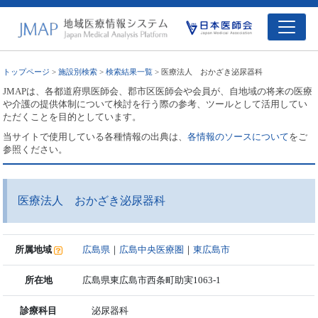
トップページ
>
施設別検索
>
検索結果一覧
> 医療法人 おかざき泌尿器科
JMAPは、各都道府県医師会、郡市区医師会や会員が、自地域の将来の医療
や介護の提供体制について検討を行う際の参考、ツールとして活用してい
ただくことを目的としています。
当サイトで使用している各種情報の出典は、
各情報のソースについて
をご
参照ください。
医療法人 おかざき泌尿器科
所属地域
広島県
｜
広島中央医療圏
｜
東広島市
所在地
広島県東広島市西条町助実1063-1
診療科目
泌尿器科