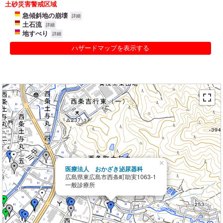
土砂災害警戒区域
急傾斜地の崩壊
詳細
土石流
詳細
地すべり
詳細
ハザードマップを表示する
×
医療法人 おかざき泌尿器科
広島県東広島市西条町助実1063-1
一般診療所