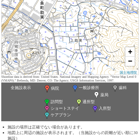
+
−
国土地理院
Shoreline data is derived from: United States. National Imagery and Mapping Agency. "Vector Map Level 0
(VMAP0)." Bethesda, MD: Denver, CO: The Agency; USGS Information Services, 1997.
全施設表示
一般診療所
歯科
病院
薬局
訪問型
通所型
ショートステイ
入所型
ケアプラン
施設の場所は正確でない場合があります。
地図上に周辺の施設が表示されます。（当施設からの距離が近い順に30
施設）