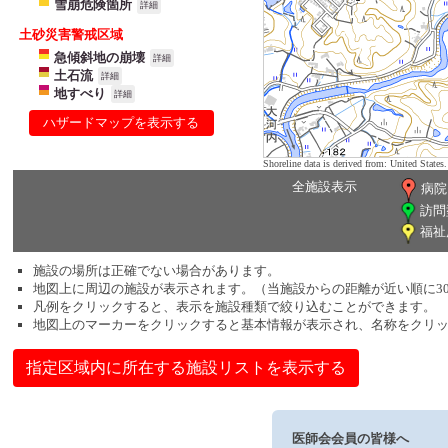
雪崩危険箇所
詳細
土砂災害警戒区域
急傾斜地の崩壊
詳細
土石流
詳細
地すべり
詳細
ハザードマップを表示する
Shoreline data is derived from: United Sta
全施設表示
病院
訪問
福祉
施設の場所は正確でない場合があります。
地図上に周辺の施設が表示されます。（当施設からの距離が近い順に3
凡例をクリックすると、表示を施設種類で絞り込むことができます。
地図上のマーカーをクリックすると基本情報が表示され、名称をクリ
指定区域内に所在する施設リストを表示する
医師会会員の皆様へ