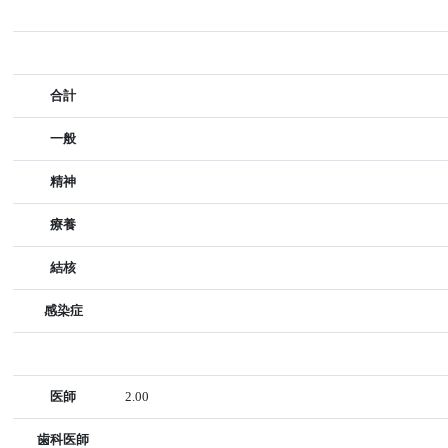
合計
一般
精神
療養
結核
感染症
医師
2.00
歯科医師