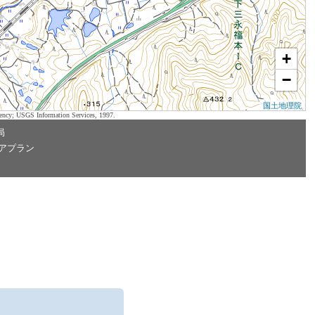
+
−
国土地理院
ency; USGS Information Services, 1997.
局
アプラン