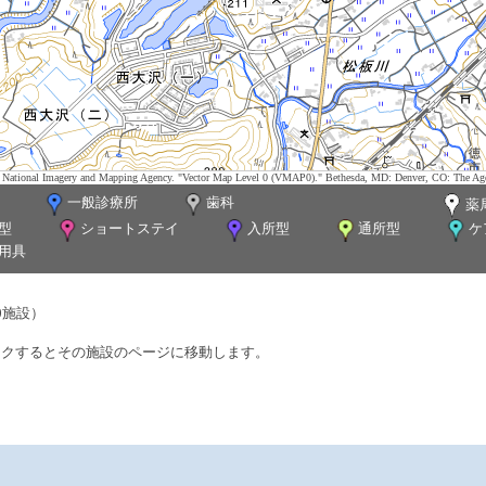
tes. National Imagery and Mapping Agency. "Vector Map Level 0 (VMAP0)." Bethesda, MD: Denver, CO: The Ag
一般診療所
歯科
薬
型
ショートステイ
入所型
通所型
ケ
用具
0施設）
ックするとその施設のページに移動します。