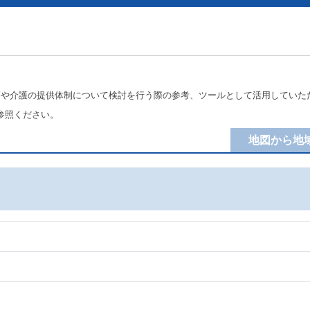
療や介護の提供体制について検討を行う際の参考、ツールとして活用していた
参照ください。
地図から地