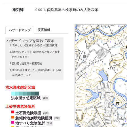
薬剤師
0.00 ※保険薬局の検索時のみ人数表示
災害情報
ハザードマップ
ハザードマップを重ねて表示
表示したい[区域名]を選択（複数選択可）
[表示]をクリック（該当区域が多いと数十
秒かかります）
[詳細]で透過率を変更可能
選択区域を変更したり地図を移動したら[表
示]を再クリック
洪水浸水想定区域
洪水浸水想定区域
詳細
土砂災害危険個所
土石流危険渓流
詳細
急傾斜地崩壊危険箇所
詳細
地すべり危険箇所
詳細