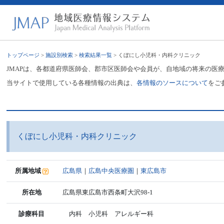
トップページ
>
施設別検索
>
検索結果一覧
> くぼにし小児科・内科クリニック
JMAPは、各都道府県医師会、郡市区医師会や会員が、自地域の将来の医
当サイトで使用している各種情報の出典は、
各情報のソースについて
をご
くぼにし小児科・内科クリニック
所属地域
広島県
｜
広島中央医療圏
｜
東広島市
所在地
広島県東広島市西条町大沢98-1
診療科目
内科 小児科 アレルギー科