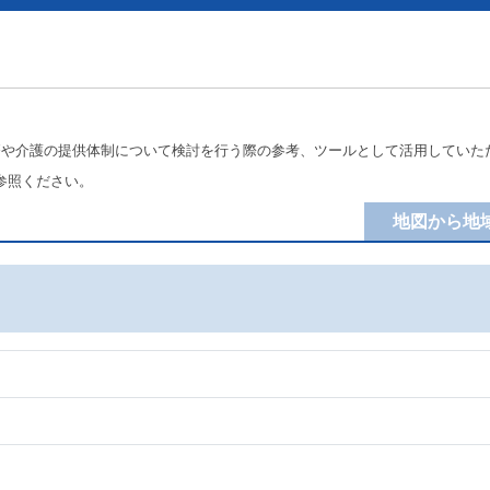
療や介護の提供体制について検討を行う際の参考、ツールとして活用していた
参照ください。
地図から地