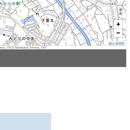
+
−
国土地理院
ency; USGS Information Services, 1997.