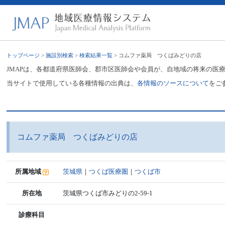
トップページ
>
施設別検索
>
検索結果一覧
> コムファ薬局 つくばみどりの店
JMAPは、各都道府県医師会、郡市区医師会や会員が、自地域の将来の医
当サイトで使用している各種情報の出典は、
各情報のソースについて
をご
コムファ薬局 つくばみどりの店
所属地域
茨城県
｜
つくば医療圏
｜
つくば市
所在地
茨城県つくば市みどりの2-59-1
診療科目