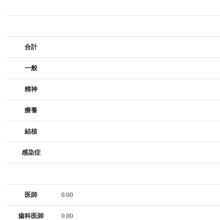
合計
一般
精神
療養
結核
感染症
医師
0.00
歯科医師
0.00