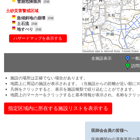
雪崩危険箇所
詳細
土砂災害警戒区域
急傾斜地の崩壊
詳細
土石流
詳細
地すべり
詳細
ハザードマップを表示する
Shoreline data is derived from: United Sta
全施設表示
一般
訪問
施設の場所は正確でない場合があります。
地図上に周辺の施設が表示されます。（当施設からの距離が近い順に3
凡例をクリックすると、表示を施設種類で絞り込むことができます。
地図上のマーカーをクリックすると基本情報が表示され、名称をクリ
指定区域内に所在する施設リストを表示する
医師会会員の皆様へ
医療機関や介護事業所の基