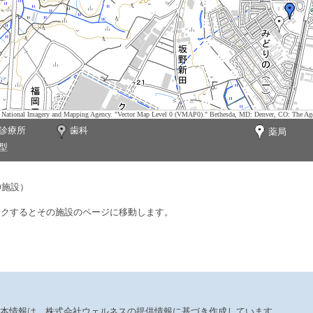
tes. National Imagery and Mapping Agency. "Vector Map Level 0 (VMAP0)." Bethesda, MD: Denver, CO: The Ag
診療所
歯科
薬局
型
0施設）
ックするとその施設のページに移動します。
本情報は、株式会社ウェルネスの提供情報に基づき作成しています。