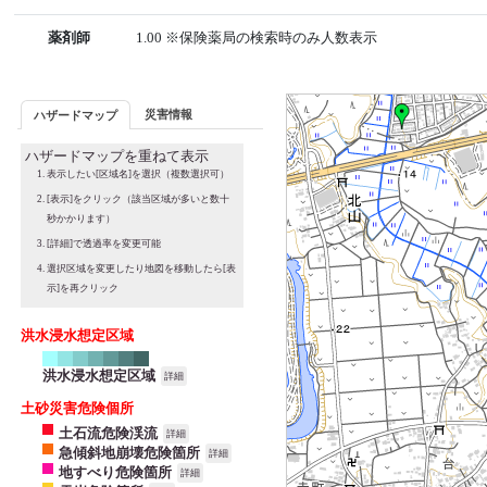
薬剤師
1.00 ※保険薬局の検索時のみ人数表示
災害情報
ハザードマップ
ハザードマップを重ねて表示
表示したい[区域名]を選択（複数選択可）
[表示]をクリック（該当区域が多いと数十
秒かかります）
[詳細]で透過率を変更可能
選択区域を変更したり地図を移動したら[表
示]を再クリック
洪水浸水想定区域
洪水浸水想定区域
詳細
土砂災害危険個所
土石流危険渓流
詳細
急傾斜地崩壊危険箇所
詳細
地すべり危険箇所
詳細