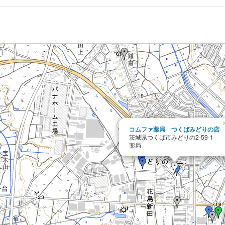
コムファ薬局 つくばみどりの店
茨城県つくば市みどりの2-59-1
薬局