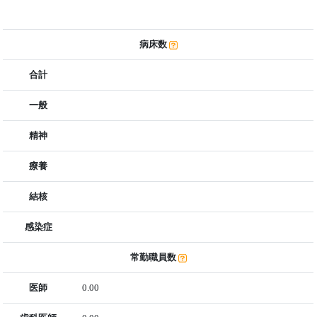
病床数
合計
一般
精神
療養
結核
感染症
常勤職員数
医師
0.00