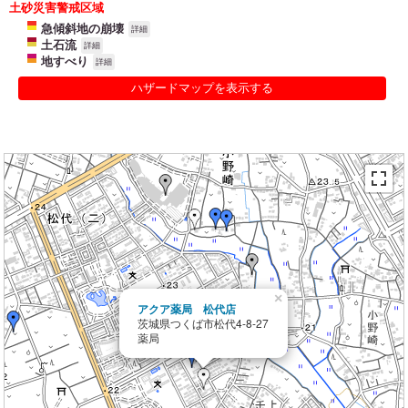
土砂災害警戒区域
急傾斜地の崩壊
詳細
土石流
詳細
地すべり
詳細
ハザードマップを表示する
×
アクア薬局 松代店
茨城県つくば市松代4-8-27
薬局