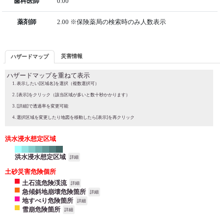
歯科医師
0.00
薬剤師
2.00 ※保険薬局の検索時のみ人数表示
災害情報
ハザードマップ
ハザードマップを重ねて表示
表示したい[区域名]を選択（複数選択可）
[表示]をクリック（該当区域が多いと数十秒かかります）
[詳細]で透過率を変更可能
選択区域を変更したり地図を移動したら[表示]を再クリック
洪水浸水想定区域
洪水浸水想定区域
詳細
土砂災害危険個所
土石流危険渓流
詳細
急傾斜地崩壊危険箇所
詳細
地すべり危険箇所
詳細
雪崩危険箇所
詳細