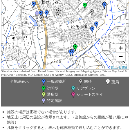
+
−
国土地理院
Shoreline data is derived from: United States. National Imagery and Mapping Agency. "Vector Map Level 0
(VMAP0)." Bethesda, MD: Denver, CO: The Agency; USGS Information Services, 1997.
全施設表示
一般診療所
歯科
薬局
訪問型
ケアプラン
通所型
ショートステイ
特定施設
施設の場所は正確でない場合があります。
地図上に周辺の施設が表示されます。（当施設からの距離が近い順に30
施設）
凡例をクリックすると、表示を施設種類で絞り込むことができます。