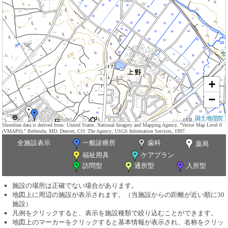
+
−
国土地理院
Shoreline data is derived from: United States. National Imagery and Mapping Agency. "Vector Map Level 0
(VMAP0)." Bethesda, MD: Denver, CO: The Agency; USGS Information Services, 1997.
全施設表示
一般診療所
歯科
薬局
福祉用具
ケアプラン
訪問型
通所型
入所型
施設の場所は正確でない場合があります。
地図上に周辺の施設が表示されます。（当施設からの距離が近い順に30
施設）
凡例をクリックすると、表示を施設種類で絞り込むことができます。
地図上のマーカーをクリックすると基本情報が表示され、名称をクリッ