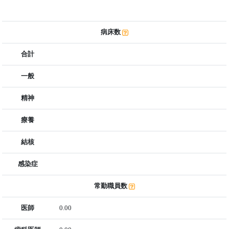
病床数
合計
一般
精神
療養
結核
感染症
常勤職員数
医師
0.00