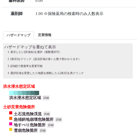
歯科医師
0.00
薬剤師
1.00 ※保険薬局の検索時のみ人数表示
災害情報
ハザードマップ
ハザードマップを重ねて表示
表示したい[区域名]を選択（複数選択可）
[表示]をクリック（該当区域が多いと数十秒かかります）
[詳細]で透過率を変更可能
選択区域を変更したり地図を移動したら[表示]を再クリック
洪水浸水想定区域
洪水浸水想定区域
詳細
土砂災害危険個所
土石流危険渓流
詳細
急傾斜地崩壊危険箇所
詳細
地すべり危険箇所
詳細
雪崩危険箇所
詳細