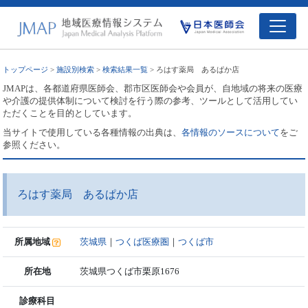
トップページ
>
施設別検索
>
検索結果一覧
> ろはす薬局 あるぱか店
JMAPは、各都道府県医師会、郡市区医師会や会員が、自地域の将来の医療
や介護の提供体制について検討を行う際の参考、ツールとして活用してい
ただくことを目的としています。
当サイトで使用している各種情報の出典は、
各情報のソースについて
をご
参照ください。
ろはす薬局 あるぱか店
所属地域
茨城県
｜
つくば医療圏
｜
つくば市
所在地
茨城県つくば市栗原1676
診療科目