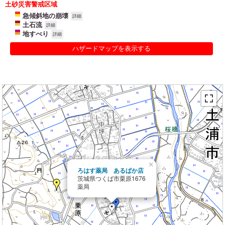
土砂災害警戒区域
急傾斜地の崩壊
詳細
土石流
詳細
地すべり
詳細
ハザードマップを表示する
×
ろはす薬局 あるぱか店
茨城県つくば市栗原1676
薬局