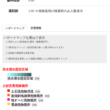
歯科医師
0.00
薬剤師
3.00 ※保険薬局の検索時のみ人数表示
災害情報
ハザードマップ
ハザードマップを重ねて表示
表示したい[区域名]を選択（複数選択可）
[表示]をクリック（該当区域が多いと数十秒かかります）
[詳細]で透過率を変更可能
選択区域を変更したり地図を移動したら[表示]を再クリック
洪水浸水想定区域
洪水浸水想定区域
詳細
土砂災害危険個所
土石流危険渓流
詳細
急傾斜地崩壊危険箇所
詳細
地すべり危険箇所
詳細
雪崩危険箇所
詳細