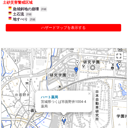
土砂災害警戒区域
急傾斜地の崩壊
詳細
土石流
詳細
地すべり
詳細
ハザードマップを表示する
×
ハート薬局
茨城県つくば市面野井1004-4
薬局