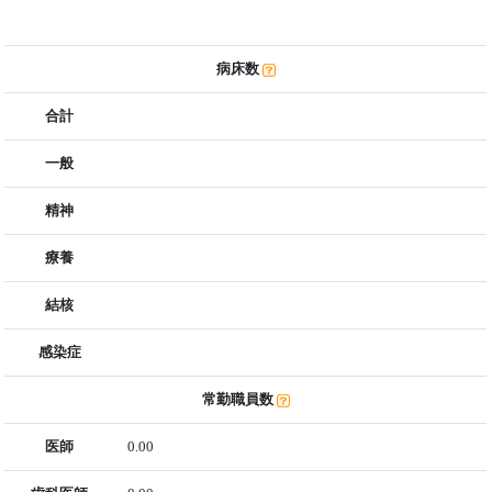
病床数
合計
一般
精神
療養
結核
感染症
常勤職員数
医師
0.00