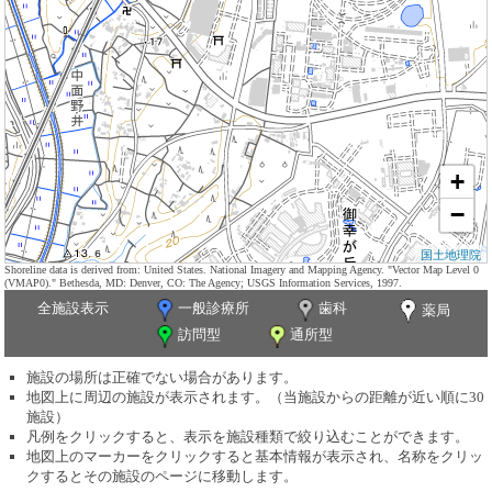
+
−
国土地理院
Shoreline data is derived from: United States. National Imagery and Mapping Agency. "Vector Map Level 0
(VMAP0)." Bethesda, MD: Denver, CO: The Agency; USGS Information Services, 1997.
全施設表示
一般診療所
歯科
薬局
訪問型
通所型
施設の場所は正確でない場合があります。
地図上に周辺の施設が表示されます。（当施設からの距離が近い順に30
施設）
凡例をクリックすると、表示を施設種類で絞り込むことができます。
地図上のマーカーをクリックすると基本情報が表示され、名称をクリッ
クするとその施設のページに移動します。