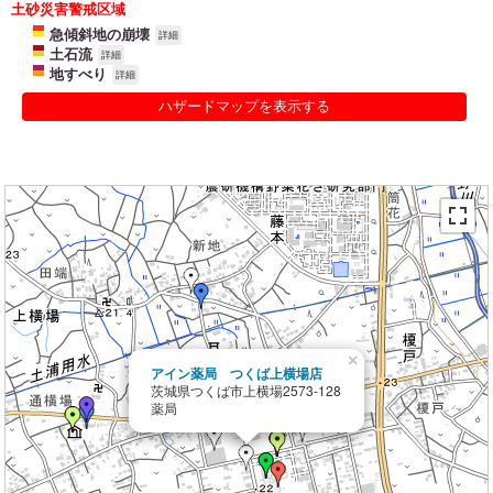
土砂災害警戒区域
急傾斜地の崩壊
詳細
土石流
詳細
地すべり
詳細
ハザードマップを表示する
×
アイン薬局 つくば上横場店
茨城県つくば市上横場2573-128
薬局