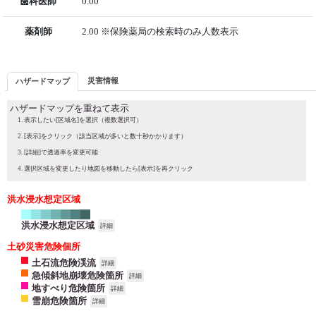
歯科医師
0.00
薬剤師
2.00 ※保険薬局の検索時のみ人数表示
災害情報
ハザードマップ
ハザードマップを重ねて表示
表示したい[区域名]を選択（複数選択可）
[表示]をクリック（該当区域が多いと数十秒かかります）
[詳細]で透過率を変更可能
選択区域を変更したり地図を移動したら[表示]を再クリック
洪水浸水想定区域
洪水浸水想定区域
詳細
土砂災害危険個所
土石流危険渓流
詳細
急傾斜地崩壊危険箇所
詳細
地すべり危険箇所
詳細
雪崩危険箇所
詳細