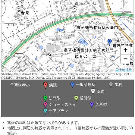
+
−
国土地理院
Shoreline data is derived from: United States. National Imagery and Mapping Agency. "Vector Map Level 0
(VMAP0)." Bethesda, MD: Denver, CO: The Agency; USGS Information Services, 1997.
全施設表示
一般診療所
歯科
病院
薬局
訪問型
通所型
ショートステイ
入所型
ケアプラン
施設の場所は正確でない場合があります。
地図上に周辺の施設が表示されます。（当施設からの距離が近い順に30
施設）