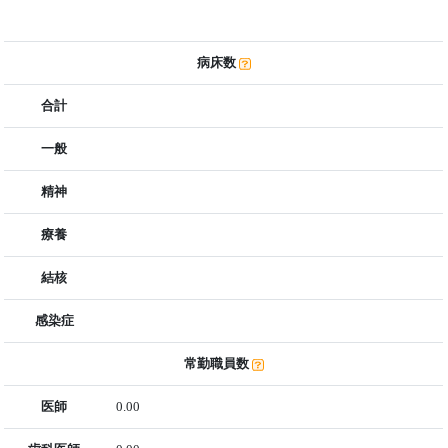
病床数
合計
一般
精神
療養
結核
感染症
常勤職員数
医師
0.00