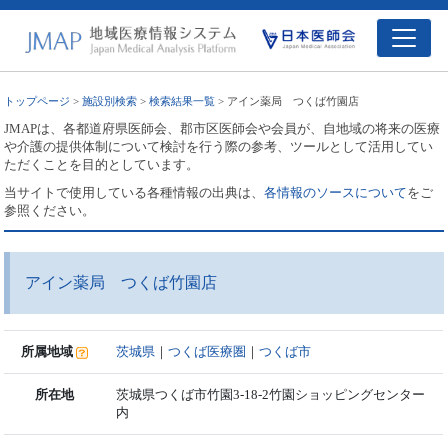
トップページ
>
施設別検索
>
検索結果一覧
> アイン薬局 つくば竹園店
JMAPは、各都道府県医師会、郡市区医師会や会員が、自地域の将来の医療
や介護の提供体制について検討を行う際の参考、ツールとして活用してい
ただくことを目的としています。
当サイトで使用している各種情報の出典は、
各情報のソースについて
をご
参照ください。
アイン薬局 つくば竹園店
所属地域
茨城県
｜
つくば医療圏
｜
つくば市
所在地
茨城県つくば市竹園3-18-2竹園ショッピングセンター
内