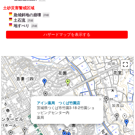
土砂災害警戒区域
急傾斜地の崩壊
詳細
土石流
詳細
地すべり
詳細
ハザードマップを表示する
×
アイン薬局 つくば竹園店
茨城県つくば市竹園3-18-2竹園ショ
ッピングセンター内
薬局