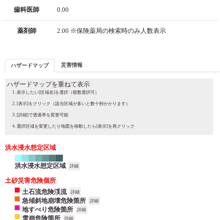
歯科医師
0.00
薬剤師
2.00 ※保険薬局の検索時のみ人数表示
災害情報
ハザードマップ
ハザードマップを重ねて表示
表示したい[区域名]を選択（複数選択可）
[表示]をクリック（該当区域が多いと数十秒かかります）
[詳細]で透過率を変更可能
選択区域を変更したり地図を移動したら[表示]を再クリック
洪水浸水想定区域
洪水浸水想定区域
詳細
土砂災害危険個所
土石流危険渓流
詳細
急傾斜地崩壊危険箇所
詳細
地すべり危険箇所
詳細
雪崩危険箇所
詳細