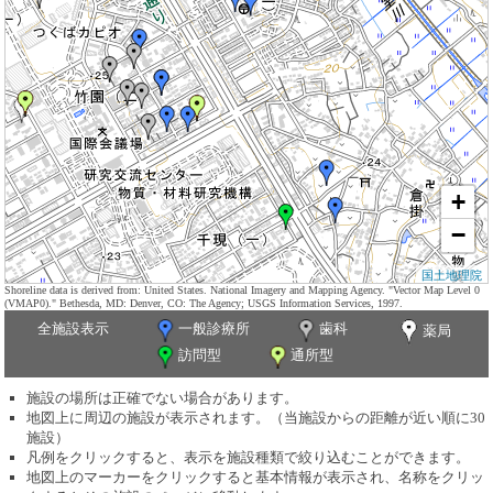
+
−
国土地理院
Shoreline data is derived from: United States. National Imagery and Mapping Agency. "Vector Map Level 0
(VMAP0)." Bethesda, MD: Denver, CO: The Agency; USGS Information Services, 1997.
全施設表示
一般診療所
歯科
薬局
訪問型
通所型
施設の場所は正確でない場合があります。
地図上に周辺の施設が表示されます。（当施設からの距離が近い順に30
施設）
凡例をクリックすると、表示を施設種類で絞り込むことができます。
地図上のマーカーをクリックすると基本情報が表示され、名称をクリッ