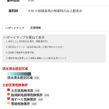
歯科医師
0.00
薬剤師
4.00 ※保険薬局の検索時のみ人数表示
災害情報
ハザードマップ
ハザードマップを重ねて表示
表示したい[区域名]を選択（複数選択可）
[表示]をクリック（該当区域が多いと数十秒かかります）
[詳細]で透過率を変更可能
選択区域を変更したり地図を移動したら[表示]を再クリック
洪水浸水想定区域
洪水浸水想定区域
詳細
土砂災害危険個所
土石流危険渓流
詳細
急傾斜地崩壊危険箇所
詳細
地すべり危険箇所
詳細
雪崩危険箇所
詳細